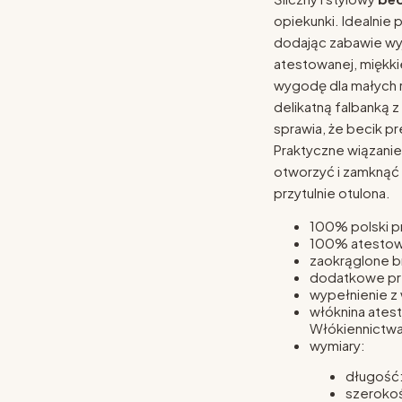
opiekunki. Idealnie 
dodając zabawie wy
atestowanej, miękki
wygodę dla małych 
delikatną falbanką z
sprawia, że becik p
Praktyczne wiązanie
otworzyć i zamknąć 
przytulnie otulona.
100% polski pr
100% atestowa
zaokrąglone b
dodatkowe prz
wypełnienie z 
włóknina ates
Włókiennictw
wymiary:
długość
szeroko