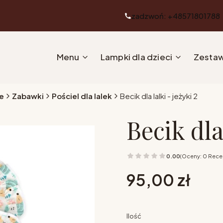
zadzwoń: +48571801788
Menu
Lampki dla dzieci
Zestaw
e
Zabawki
Pościel dla lalek
Becik dla lalki - jeżyki 2
Becik dla 
0.00
(Oceny: 0 Recen
Cena
95,00 zł
Ilość