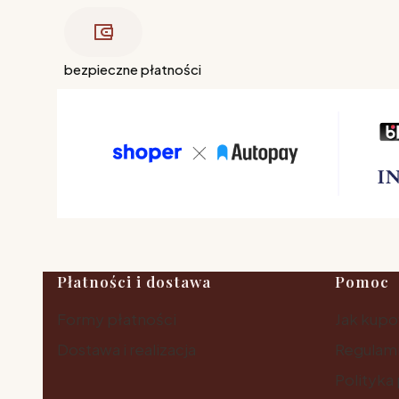
bezpieczne płatności
Linki w stopce
Płatności i dostawa
Pomoc
Formy płatności
Jak kup
Dostawa i realizacja
Regulam
Polityka