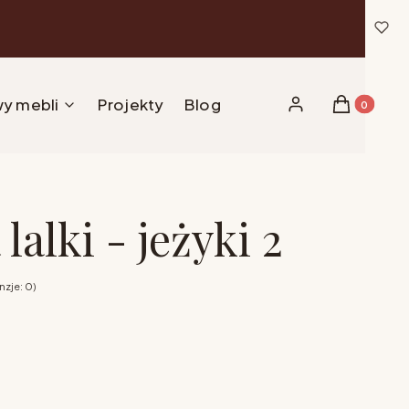
y mebli
Projekty
Blog
Produkty w 
Zaloguj się
Koszyk
lalki - jeżyki 2
zje: 0)