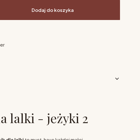
Dodaj do koszyka
ier
a lalki - jeżyki 2
ik dla lalki
to must-have każdej małej