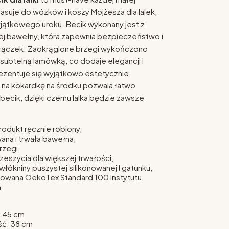
pasuje do wózków i koszy Mojżesza dla lalek,
jątkowego uroku. Becik wykonany jest z
ej bawełny, która zapewnia bezpieczeństwo i
rączek. Zaokrąglone brzegi wykończono
 subtelną lamówką, co dodaje elegancji i
rezentuje się wyjątkowo estetycznie.
 na kokardkę na środku pozwala łatwo
becik, dzięki czemu lalka będzie zawsze
odukt ręcznie robiony,
na i trwała bawełna,
rzegi,
eszycia dla większej trwałości,
włókniny puszystej silikonowanej I gatunku,
towana OekoTex Standard 100 Instytutu
a
: 45 cm
ść: 38 cm