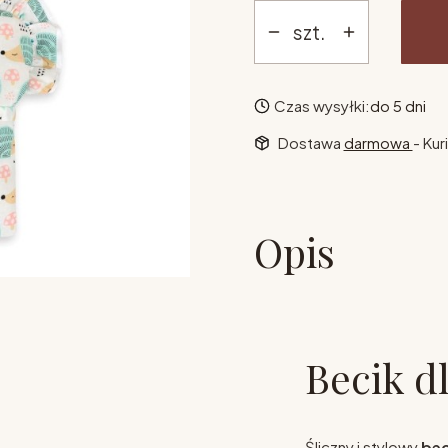
szt.
Czas wysyłki:
do 5 dni
Dostawa
darmowa
- Kur
Opis
Becik dl
Śliczny i stylowy
bec