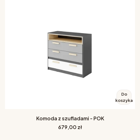
Do
koszyka
Komoda z szufladami - POK
Cena
679,00 zł