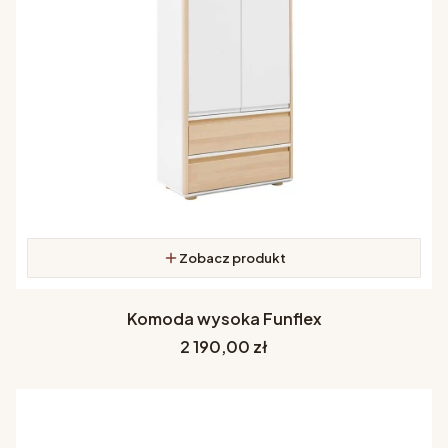
Zobacz produkt
Komoda wysoka Funflex
Cena
2 190,00 zł