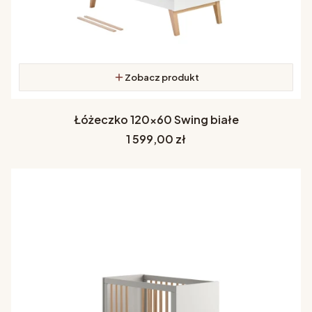
Zobacz produkt
Łóżeczko 120x60 Swing białe
Cena
1 599,00 zł