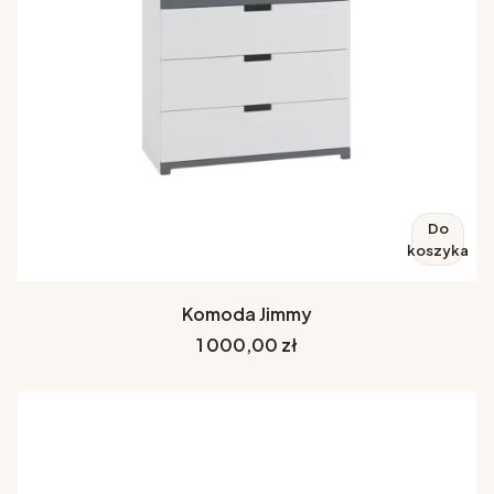
Do
koszyka
Komoda Jimmy
Cena
1 000,00 zł