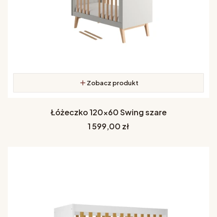
Zobacz produkt
Łóżeczko 120x60 Swing szare
Cena
1 599,00 zł