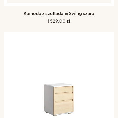
Komoda z szufladami Swing szara
Cena
1 529,00 zł