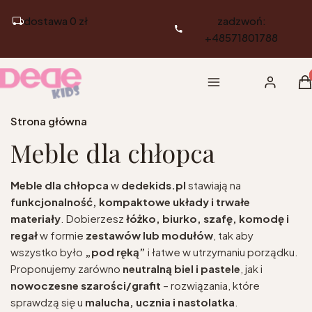
dostawa 0 zł
zadzwoń:
+48571801788
Pr
Menu
Zaloguj si
K
Strona główna
Meble dla chłopca
Meble dla chłopca
w
dedekids.pl
stawiają na
funkcjonalność, kompaktowe układy i trwałe
materiały
. Dobierzesz
łóżko, biurko, szafę, komodę i
regał
w formie
zestawów lub modułów
, tak aby
wszystko było
„pod ręką”
i łatwe w utrzymaniu porządku.
Proponujemy zarówno
neutralną biel i pastele
, jak i
nowoczesne szarości/grafit
– rozwiązania, które
sprawdzą się u
malucha, ucznia i nastolatka
.