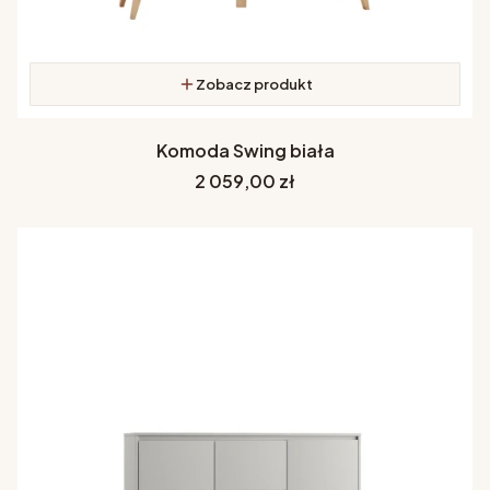
Zobacz produkt
Komoda Swing biała
Cena
2 059,00 zł