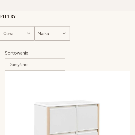
FILTRY
Cena
Marka
Koniec filtrów
Lista produktów
Sortowanie:
Domyślne