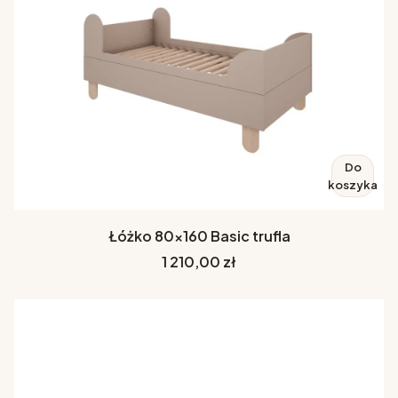
Do
koszyka
Łóżko 80x160 Basic trufla
Cena
1 210,00 zł