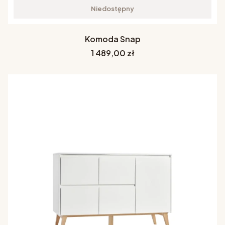
Niedostępny
Komoda Snap
Cena
1 489,00 zł