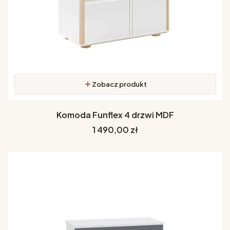
Zobacz produkt
Komoda Funflex 4 drzwi MDF
Cena
1 490,00 zł