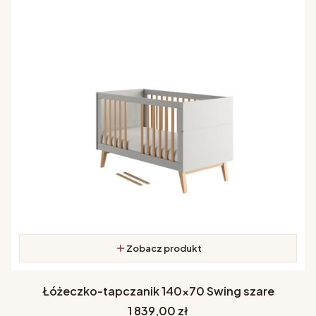
Zobacz produkt
Łóżeczko-tapczanik 140x70 Swing szare
Cena
1 839,00 zł