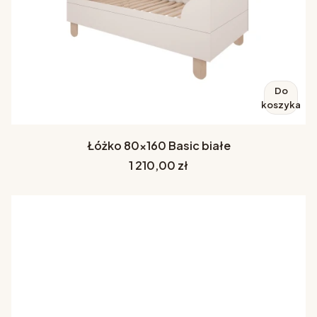
Do
koszyka
Łóżko 80x160 Basic białe
Cena
1 210,00 zł