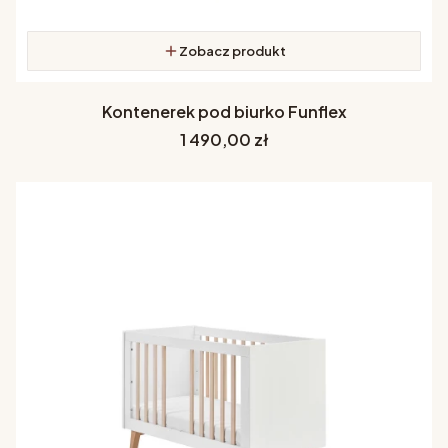
Zobacz produkt
Kontenerek pod biurko Funflex
Cena
1 490,00 zł