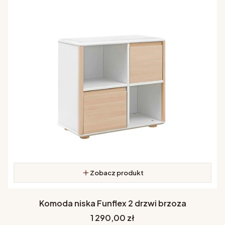
Zobacz produkt
Komoda niska Funflex 2 drzwi brzoza
Cena
1 290,00 zł