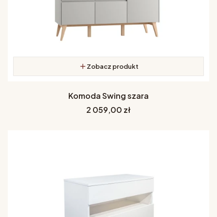
Zobacz produkt
Komoda Swing szara
Cena
2 059,00 zł