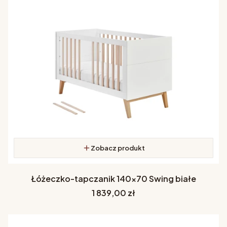
Zobacz produkt
Łóżeczko-tapczanik 140x70 Swing białe
Cena
1 839,00 zł