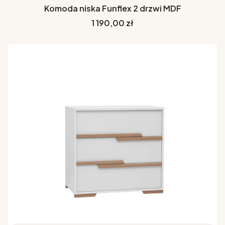
Komoda niska Funflex 2 drzwi MDF
Cena
1 190,00 zł