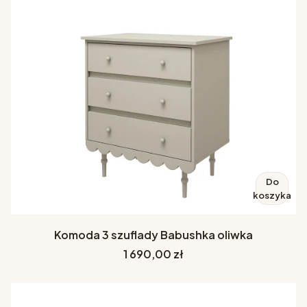
Do
koszyka
Komoda 3 szuflady Babushka oliwka
Cena
1 690,00 zł