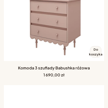
Do
koszyka
Komoda 3 szuflady Babushka różowa
Cena
1 690,00 zł