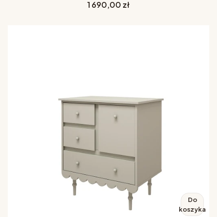
Cena
1 690,00 zł
Do
koszyka