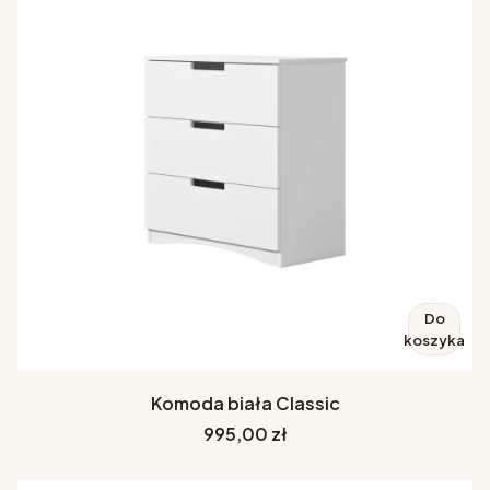
Do
koszyka
Komoda biała Classic
Cena
995,00 zł