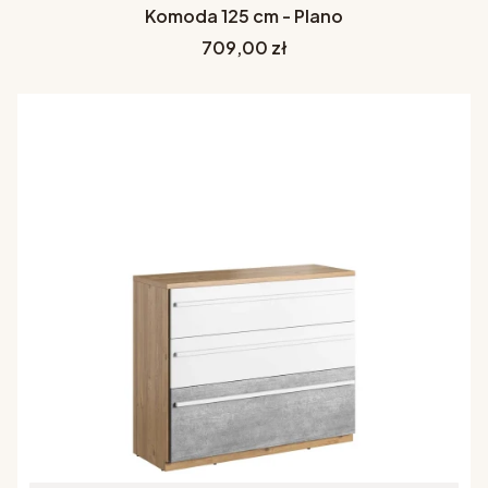
Komoda 125 cm - Plano
Cena
709,00 zł