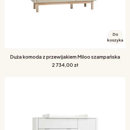
Do
koszyka
Duża komoda z przewijakiem Miloo szampańska
Cena
2 734,00 zł