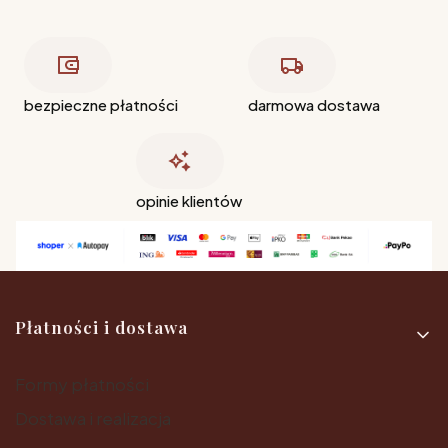
bezpieczne płatności
darmowa dostawa
opinie klientów
Linki w stopce
Płatności i dostawa
Formy płatności
Dostawa i realizacja