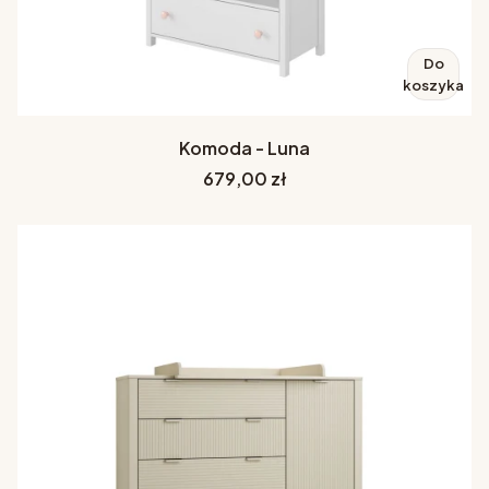
Do
koszyka
Komoda - Luna
Cena
679,00 zł