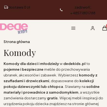
dostawa 0 zł
zadzwoń:
+48571801788
Pr
Menu
Zaloguj si
K
Strona główna
Komody
Komody dla dzieci i młodzieży
w
dedekids.pl
to
pojemne i bezpieczne
meble do przechowywania
ubranek, akcesoriów i zabawek. Wybierzesz
komody z
szufladami i drzwiczkami
, dopasowane do
kolekcji
pokoju dziewczynki lub chłopca
. Stawiamy na
solidne
materiały i prowadnice z samodomykiem
, a wszystkie
zamówienia dostarczamy
gratis
. Więcej mebli i inspiracji do
urządzenia pokoju dziecka znajdziesz na stronie głównej