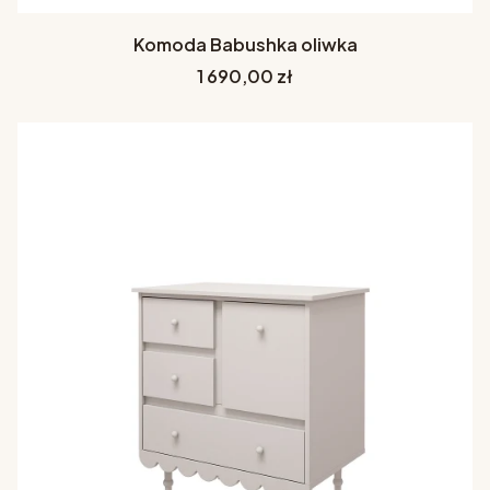
Komoda Babushka oliwka
Cena
1 690,00 zł