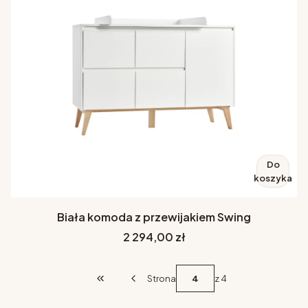
Do
koszyka
Biała komoda z przewijakiem Swing
Cena
2 294,00 zł
Strona
z 4
Wróć do pierwszej strony z produktami