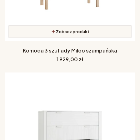
Zobacz produkt
Komoda 3 szuflady Miloo szampańska
Cena
1 929,00 zł