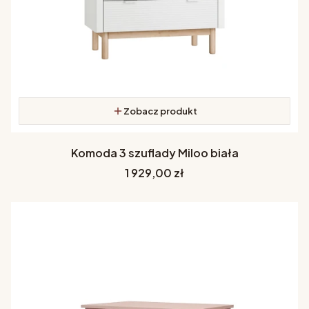
Zobacz produkt
Komoda 3 szuflady Miloo biała
Cena
1 929,00 zł