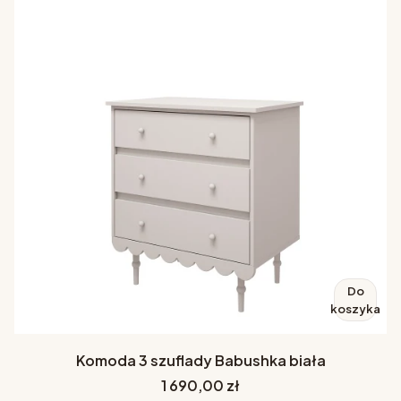
Do
koszyka
Komoda 3 szuflady Babushka biała
Cena
1 690,00 zł