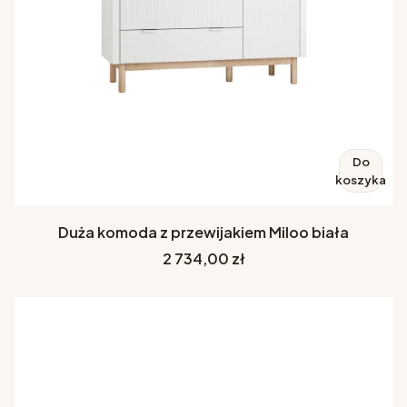
Do
koszyka
Duża komoda z przewijakiem Miloo biała
Cena
2 734,00 zł