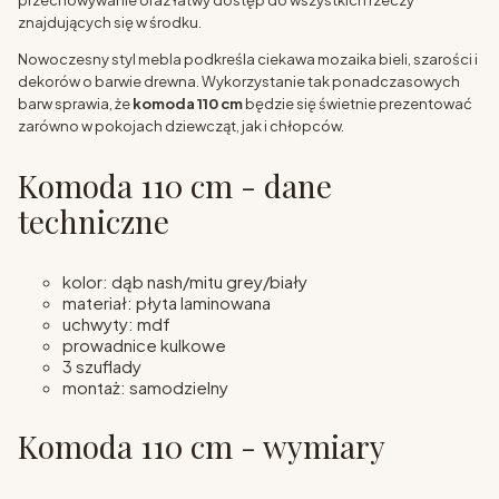
przechowywanie oraz łatwy dostęp do wszystkich rzeczy
znajdujących się w środku.
Nowoczesny styl mebla podkreśla ciekawa mozaika bieli, szarości i
dekorów o barwie drewna. Wykorzystanie tak ponadczasowych
barw sprawia, że
komoda 110 cm
będzie się świetnie prezentować
zarówno w pokojach dziewcząt, jak i chłopców.
Komoda 110 cm - dane
techniczne
kolor: dąb nash/mitu grey/biały
materiał: płyta laminowana
uchwyty: mdf
prowadnice kulkowe
3 szuflady
montaż: samodzielny
Komoda 110 cm - wymiary