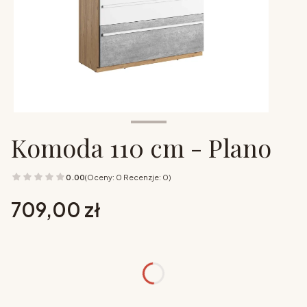
Komoda 110 cm - Plano
0.00
(Oceny: 0 Recenzje: 0)
Cena
709,00 zł
Wybierz opcje
Poszczególne warianty mogą różnić się ceną