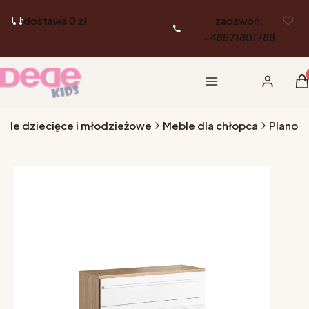
dostawa 0 zł
zadzwoń:
+48571801788
Pr
Menu
Zaloguj si
K
eble dziecięce i młodzieżowe
Meble dla chłopca
Plano