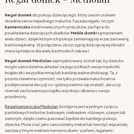
Regał domek
do pokoju dziecięcego, który swoim urokiem
skradnie serce niejednego malucha. Fasada regału, niczym
kamieniczka
średniowiecznych ryneczków, zachęca do
poukładania dziecięcych skarbów.
Meble domki
są marzeniem
wielu dzieci, dzięki którym ich pokoje zamieniają się w zaczarowaną,
baśniową krainę. W połączeniu ze szczyptą dziecięcej wyobraźni
stworzą miejsce dla wielu beztroskich zabaw:)
Regał domek Mediolan
zaprojektowany został tak, by dziecko
mogło samodzielnie układać na jego półkach swoje maskotki,
książeczki i wszystkie mniej lub bardziej ważne drobiazgi. Ta, z
pozoru niewinna czynność, nie tylko pozwala maluchowi na
podejmowanie decyzji co i gdzie powinno się znaleźć, ale uczy
również zachowania porządku w pokoju i dbania o swoje
przedmioty.
Regał kamieniczka Mediolan
dostępna jest w jednym z pięciu
pastelowych kolorów: beżowym, niebieskim, różowym, szarym lub
zielonym, dzięki czemu pasować będzie do każdego pokoju
dziecka. Może stać jako samodzielny mebel lub tworzyć wspaniały
zestaw z innymi meblami kamieniczkami: szafami, regałami i