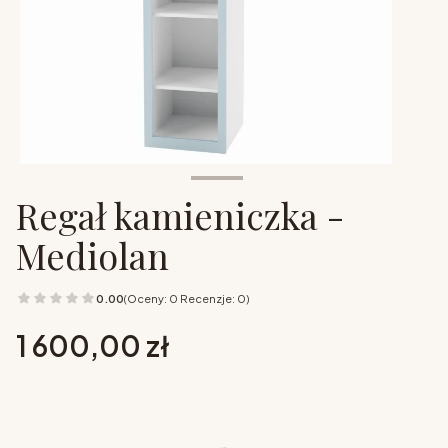
Regał kamieniczka -
Mediolan
0.00
(Oceny: 0 Recenzje: 0)
Cena
1 600,00 zł
Wybierz opcje
Poszczególne warianty mogą różnić się ceną