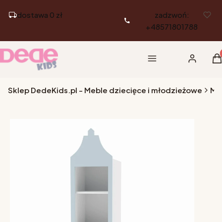
dostawa 0 zł
zadzwoń:
+48571801788
Pr
Menu
Zaloguj si
K
Sklep DedeKids.pl - Meble dziecięce i młodzieżowe
Me