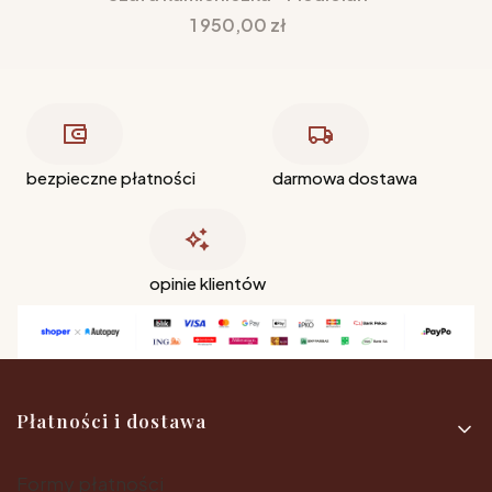
Cena
1 950,00 zł
bezpieczne płatności
darmowa dostawa
opinie klientów
Linki w stopce
Płatności i dostawa
Formy płatności