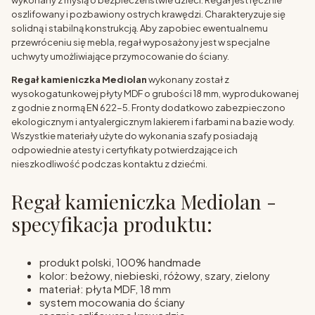
wykonany z myślą o bezpieczeństwie dzieci. Regał jest ręcznie
oszlifowany i pozbawiony ostrych krawędzi. Charakteryzuje się
solidną i stabilną konstrukcją. Aby zapobiec ewentualnemu
przewróceniu się mebla, regał wyposażony jest w specjalne
uchwyty umożliwiające przymocowanie do ściany.
Regał kamieniczka Mediolan
wykonany został z
wysokogatunkowej płyty MDF o grubości 18 mm, wyprodukowanej
z godnie z normą EN 622-5. Fronty dodatkowo zabezpieczono
ekologicznym i antyalergicznym lakierem i farbami na bazie wody.
Wszystkie materiały użyte do wykonania szafy posiadają
odpowiednie atesty i certyfikaty potwierdzające ich
nieszkodliwość podczas kontaktu z dziećmi.
Regał kamieniczka Mediolan -
specyfikacja produktu:
produkt polski, 100% handmade
kolor: beżowy, niebieski, różowy, szary, zielony
materiał: płyta MDF, 18 mm
system mocowania do ściany