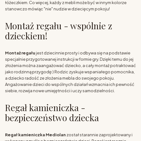
łóżeczkiem. Co więcej, każdy z mebli może być w innym kolorze
stanowczo mówiąc "nie" nudzie w dziecięcym pokoju!
Montaż regału - wspólnie z
dzieckiem!
Montaż regału
jest dziecinnie prosty i odbywa się na podstawie
specjalnie przygotowanej instrukcji w formie gry. Dzięki temu do jej
złożenia można zaangażować dziecko, a cały montaż potraktować
jako rodzinną przygodę:) Rodzic zyskuje wspaniałego pomocnika,
a dziecko radość ze złożenia mebla do swojego pokoju.
Angażowanie dzieci do wspólnych działań wzmacnia ich pewność
siebie, rozwija nowe umiejętności i uczy samodzielności.
Regał kamieniczka -
bezpieczeństwo dziecka
Regał kamieniczka Mediolan
został starannie zaprojektowany i