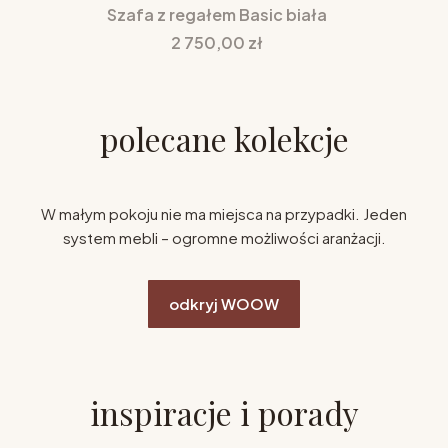
Szafa z regałem Basic biała
Cena
2 750,00 zł
polecane kolekcje
W małym pokoju nie ma miejsca na przypadki. Jeden
system mebli – ogromne możliwości aranżacji.
odkryj WOOW
inspiracje i porady