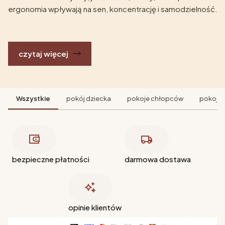
ergonomia wpływają na sen, koncentrację i samodzielność.
czytaj więcej
Wszystkie
pokój dziecka
pokoje chłopców
pokoje 
bezpieczne płatności
darmowa dostawa
opinie klientów