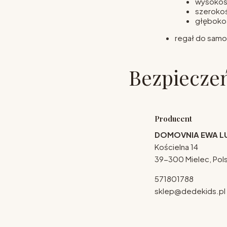
wysokoś
szeroko
głęboko
regał do samo
Bezpiecze
Producent
DOMOVNIA EWA L
Kościelna 14
39-300 Mielec, Pol
571801788
sklep@dedekids.pl