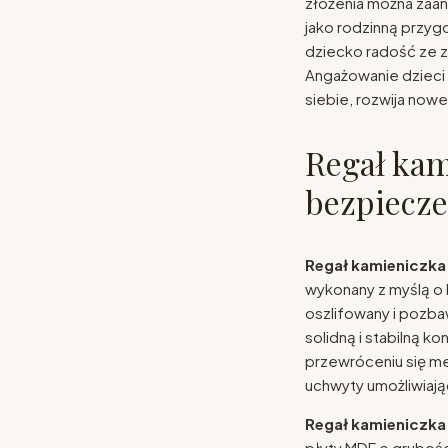
złożenia można zaa
jako rodzinną przyg
dziecko radość ze 
Angażowanie dzieci
siebie, rozwija nowe
Regał kam
bezpiecze
Regał kamieniczka
wykonany z myślą o 
oszlifowany i pozba
solidną i stabilną 
przewróceniu się me
uchwyty umożliwiaj
Regał kamieniczka
płyty MDF o gruboś