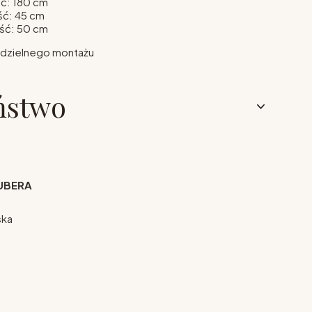
ć: 180 cm
ść: 45 cm
ść: 50 cm
dzielnego montażu
ństwo
UBERA
ska