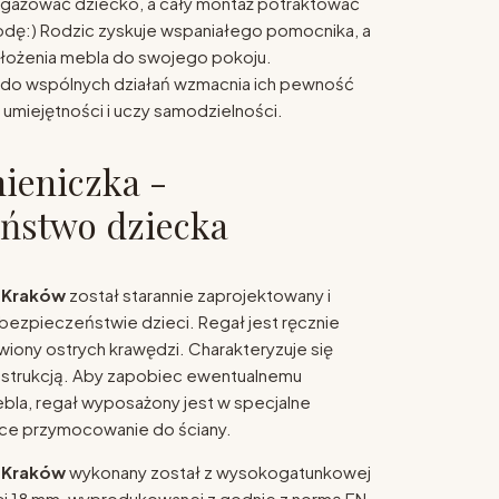
ngażować dziecko, a cały montaż potraktować
odę:) Rodzic zyskuje wspaniałego pomocnika, a
złożenia mebla do swojego pokoju.
 do wspólnych działań wzmacnia ich pewność
 umiejętności i uczy samodzielności.
ieniczka -
ństwo dziecka
 Kraków
został starannie zaprojektowany i
bezpieczeństwie dzieci. Regał jest ręcznie
wiony ostrych krawędzi. Charakteryzuje się
konstrukcją. Aby zapobiec ewentualnemu
bla, regał wyposażony jest w specjalne
ące przymocowanie do ściany.
 Kraków
wykonany został z wysokogatunkowej
ci 18 mm, wyprodukowanej z godnie z normą EN