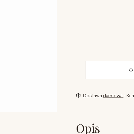
Wybierz opcje
Poszczególne warianty mogą 
kolor
*
Pokaż wszystkie kolory
Dostawa
darmowa
- Kur
Opis