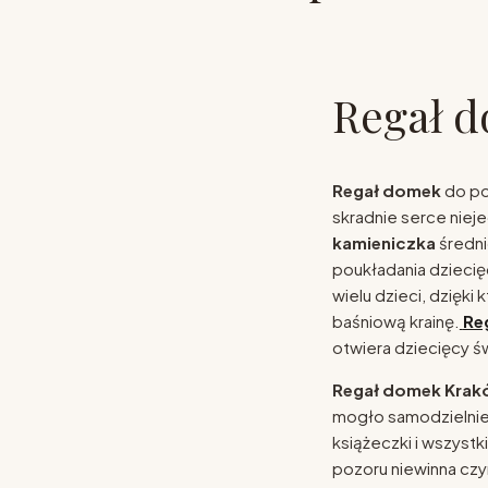
Regał 
Regał domek
do po
skradnie serce niej
kamieniczka
średni
poukładania dzieci
wielu dzieci, dzięki
baśniową krainę.
Re
otwiera dziecięcy ś
Regał domek Kra
mogło samodzielnie 
książeczki i wszystki
pozoru niewinna czy