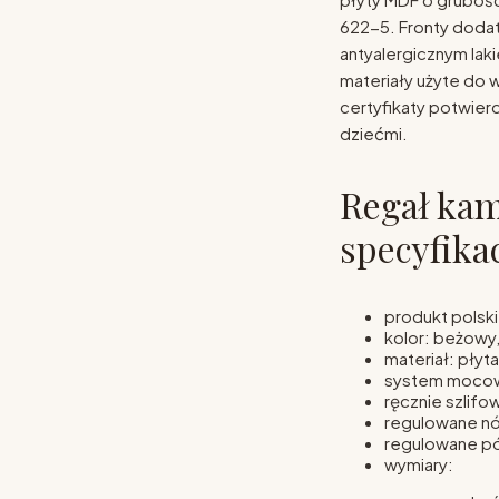
622-5. Fronty doda
antyalergicznym lak
materiały użyte do 
certyfikaty potwier
dziećmi.
Regał kam
specyfika
produkt polsk
kolor: beżowy, 
materiał: płyt
system mocow
ręcznie szlif
regulowane nó
regulowane pó
wymiary: