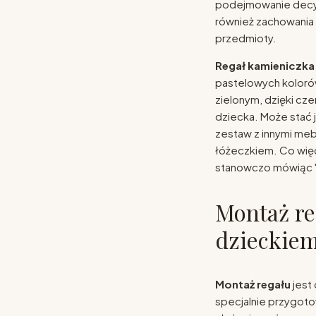
podejmowanie decyzj
również zachowania 
przedmioty.
Regał kamieniczka
pastelowych koloró
zielonym, dzięki c
dziecka. Może stać 
zestaw z innymi mebl
łóżeczkiem. Co więc
stanowczo mówiąc "
Montaż re
dzieckiem
Montaż regału
jest 
specjalnie przygotow