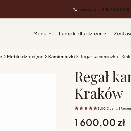
zadzwoń: +48571801788
Menu
Lampki dla dzieci
Zestaw
e
Meble dziecięce
Kamieniczki
Regał kamieniczka - Kra
Regał ka
Kraków
5.00
(Oceny: 1 Recen
Cena
1 600,00 zł