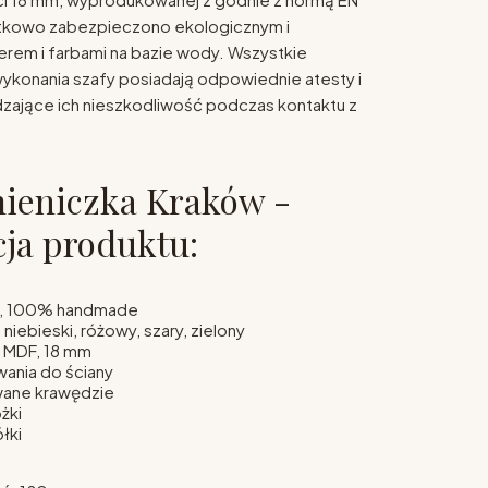
tkowo zabezpieczono ekologicznym i
ierem i farbami na bazie wody. Wszystkie
wykonania szafy posiadają odpowiednie atesty i
dzające ich nieszkodliwość podczas kontaktu z
ieniczka Kraków -
cja produktu:
i, 100% handmade
niebieski, różowy, szary, zielony
a MDF, 18 mm
ania do ściany
owane krawędzie
żki
łki