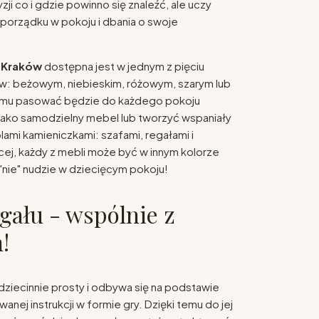
i co i gdzie powinno się znaleźć, ale uczy
porządku w pokoju i dbania o swoje
 Kraków
dostępna jest w jednym z pięciu
w: beżowym, niebieskim, różowym, szarym lub
zemu pasować będzie do każdego pokoju
jako samodzielny mebel lub tworzyć wspaniały
ami kamieniczkami: szafami, regałami i
ej, każdy z mebli może być w innym kolorze
nie" nudzie w dziecięcym pokoju!
gału - wspólnie z
!
dziecinnie prosty i odbywa się na podstawie
anej instrukcji w formie gry. Dzięki temu do jej