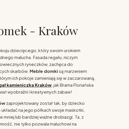
domek - Kraków
koju dziecięcego, który swoim urokiem
ednego malucha. Fasada regału, niczym
owiecznych ryneczków, zachęca do
ęcych skarbów.
Meble domki
są marzeniem
 którym ich pokoje zamieniają się w zaczarowaną,
gał kamieniczka Kraków
, jak Brama Floriańska
wiat wyobraźni i kreatywnych zabaw!
ków
zaprojektowany został tak, by dziecko
układać na jego półkach swoje maskotki,
e mniej lub bardziej ważne drobiazgi. Ta, z
nność, nie tylko pozwala maluchowi na