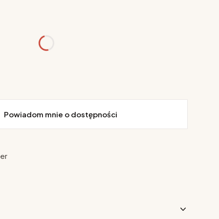
różnić się ceną
Powiadom mnie o dostępności
ier