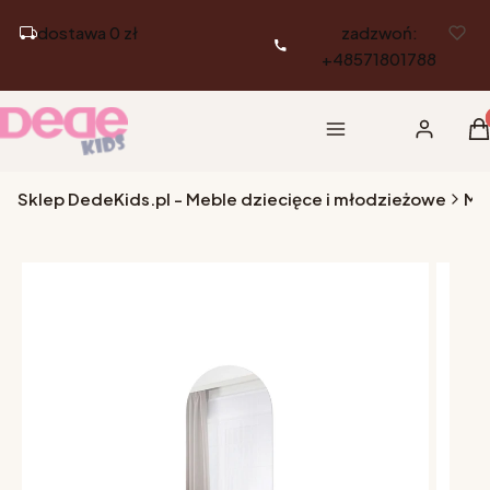
dostawa 0 zł
zadzwoń:
+48571801788
Pr
Menu
Zaloguj si
K
Sklep DedeKids.pl - Meble dziecięce i młodzieżowe
Me