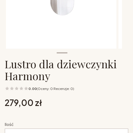
Lustro dla dziewczynki
Harmony
0.00
(Oceny: 0 Recenzje: 0)
Cena
279,00 zł
Ilość