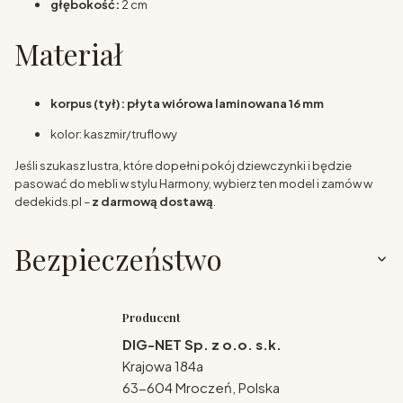
głębokość:
2 cm
Materiał
korpus (tył): płyta wiórowa laminowana 16 mm
kolor: kaszmir/truflowy
Jeśli szukasz lustra, które dopełni pokój dziewczynki i będzie
pasować do mebli w stylu Harmony, wybierz ten model i zamów w
dedekids.pl –
z darmową dostawą
.
Bezpieczeństwo
Producent
DIG-NET Sp. z o.o. s.k.
Krajowa 184a
63-604 Mroczeń, Polska