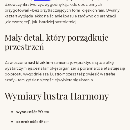
dziewczynki stworzyć wygodny kącik do codziennych
przygotowań – bez przytłaczających form i ciężkich ram. Owalny
kształt wygląda lekko na ścianie i pasuje zarówno do aranżacji
„dziewczęcej”, jak i bardziej nastoletniej.
Mały detal, który porządkuje
przestrzeń
Zawieszone
nad biurkiem
zamienia je w praktyczną toaletkę:
wystarczy miejsce na lampkę i organizer, a poranna toaleta staje się
po prostu wygodniejsza. Lustro możesz też powiesić w strefie
szafy – tam, gdzie najczęściej wybiera się ubrania.
Wymiary lustra Harmony
wysokość:
90 cm
szerokość:
45 cm