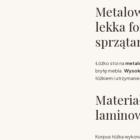
Metalow
lekka fo
sprząta
Łóżko stoi na
metal
bryłę mebla.
Wysok
łóżkiem i utrzymani
Materia
lamino
Korpus łóżka wykon