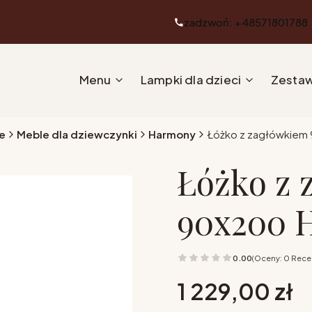
zadzwoń: +48571801788
Menu
Lampki dla dzieci
Zestaw
e
Meble dla dziewczynki
Harmony
Łóżko z zagłówkiem
Łóżko z 
90x200 
0.00
(Oceny: 0 Recen
Cena
1 229,00 zł