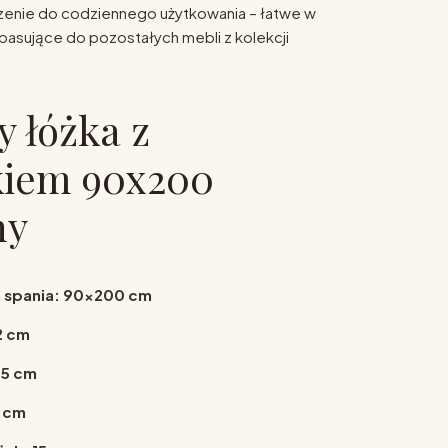
enie do codziennego użytkowania – łatwe w
 pasujące do pozostałych mebli z kolekcji
 łóżka z
kiem 90x200
ny
 spania: 90x200 cm
2 cm
25 cm
9 cm