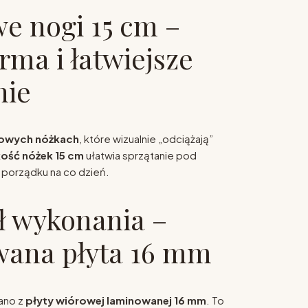
e nogi 15 cm –
rma i łatwiejsze
nie
owych nóżkach
, które wizualnie „odciążają”
ość nóżek 15 cm
ułatwia sprzątanie pod
e porządku na co dzień.
ł wykonania –
wana płyta 16 mm
ano z
płyty wiórowej laminowanej 16 mm
. To