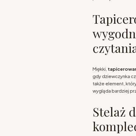
Tapicer
wygodne
czytani
Miękki,
tapicerowa
gdy dziewczynka czy
także element, który
wygląda bardziej prz
Stelaż 
komplec