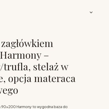
 zagłówkiem
 Harmony –
trufla, stelaż w
e, opcja materaca
wego
m 90x200 Harmony to wygodna baza do