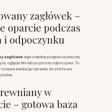
owany zagłówek –
 oparcie podczas
a i odpoczynku
ny zagłówek
daje stabilne podparcie pleców,
ta, ogląda film lub po prostu odpoczywa. To
 ociepla aranżację i sprawia, że strefa snu
ytulnie.
drewniany w
ie – gotowa baza