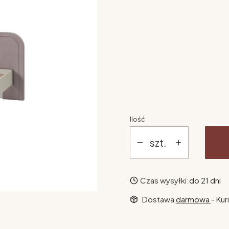
Wybierz opcje
Poszczególne warianty mogą 
materac
*
Wybierz
Ilość
szt.
Czas wysyłki:
do 21 dni
Dostawa
darmowa
- Kur