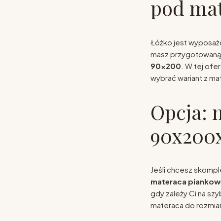
pod ma
Łóżko jest wyposa
masz przygotowaną 
90x200
. W tej ofe
wybrać wariant z m
Opcja: 
90x200
Jeśli chcesz skompl
materaca pianko
gdy zależy Ci na sz
materaca do rozmia