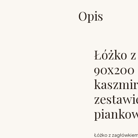
Opis
Łóżko z
90x200
kaszmir/
zestawi
pianko
Łóżko z zagłówkie