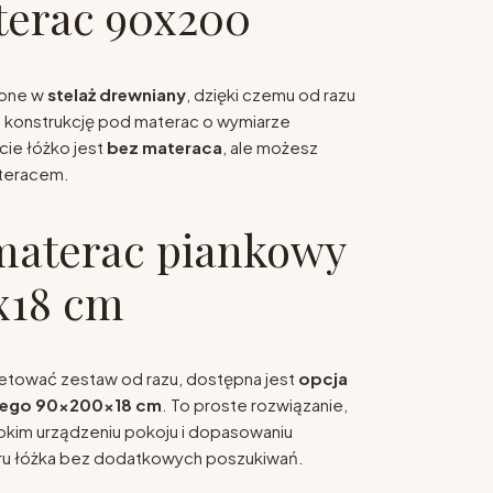
terac 90x200
żone w
stelaż drewniany
, dzięki czemu od razu
konstrukcję pod materac o wymiarze
rcie łóżko jest
bez materaca
, ale możesz
ateracem.
materac piankowy
x18 cm
etować zestaw od razu, dostępna jest
opcja
wego 90x200x18 cm
. To proste rozwiązanie,
ybkim urządzeniu pokoju i dopasowaniu
ru łóżka bez dodatkowych poszukiwań.