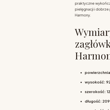
praktyczne wykończ
pielęgnacji i dobrze
Harmony.
Wymiary
zagłów
Harmo
powierzchnia
wysokość: 9
szerokość: 1
długość: 20