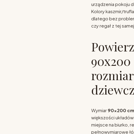
urządzenia pokoju d
Kolory kaszmir/trufl
dlatego bez proble
czy regał z tej samej 
Powierz
90x200
rozmiar
dziewcz
Wymiar
90x200 c
większości układów
miejsce na biurko, 
pełnowymiarowe łó