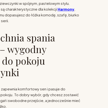
ziewczynki w spójnym, pastelowym stylu.
a są charakterystyczne dla kolekcji
Harmony
,
mu dopasujesz do łóżka komodę, szafę, biurko
serii.
chnia spania
 – wygodny
 do pokoju
ynki
m
zapewnia komfortowy sen i pasuje do
 pokoju. To dobry wybór, gdy chcesz zostawić
regał i swobodne przejście, a jednocześnie mieć
żko.