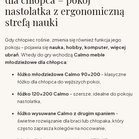
nastolatka z ergonomiczną
strefą nauki
Gdy chłopiec rośnie, zmienia się również funkcja jego
pokoju – pojawia się
nauka, hobby, komputer, więcej
ubrań
. Wtedy do gry wchodzą
Calmo meble
młodzieżowe dla chłopca
:
łóżko młodzieżowe Calmo 90×200
– klasyczne
łóżko dla chłopca do węższych pokoi,
łóżko 120×200 Calmo
– szersze, idealne do pokoju
nastolatka,
łóżko wysuwane Calmo z drugim spaniem
–
świetne rozwiązanie dla braci lub chłopaka, który
często zaprasza kolegów na nocowanie,