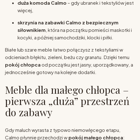
duża komoda Calmo
– gdy ubranek i tekstyliów jest
więcej,
skrzynia na zabawki Calmo z bezpiecznym
siłownikiem
, która na początku pomieści maskotki i
kocyki, a później samochodziki, klocki i piłki.
Białe lub szare meble łatwo połączysz z tekstyliami w
odcieniach błękitu, zieleni, beżu czy granatu. Dzięki temu
pokój chłopca
od początku jest jasny, uporządkowany, a
jednocześnie gotowy na kolejne dodatki.
Meble dla małego chłopca –
pierwsza „duża” przestrzeń
do zabawy
Gdy maluch wyrasta z typowo niemowlęcego etapu,
Calmo płynnie przechodzi w
pokój małego chłopca
: