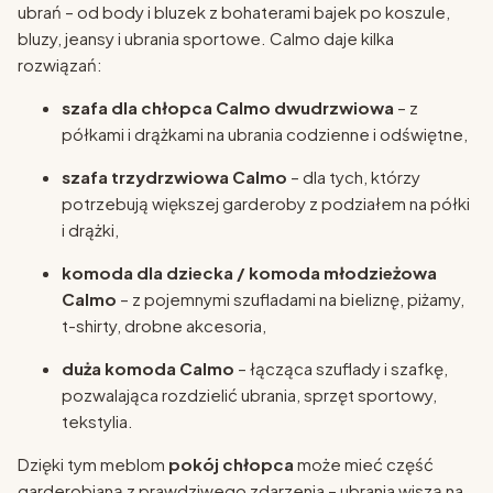
ubrań – od body i bluzek z bohaterami bajek po koszule,
bluzy, jeansy i ubrania sportowe. Calmo daje kilka
rozwiązań:
szafa dla chłopca Calmo dwudrzwiowa
– z
półkami i drążkami na ubrania codzienne i odświętne,
szafa trzydrzwiowa Calmo
– dla tych, którzy
potrzebują większej garderoby z podziałem na półki
i drążki,
komoda dla dziecka / komoda młodzieżowa
Calmo
– z pojemnymi szufladami na bieliznę, piżamy,
t-shirty, drobne akcesoria,
duża komoda Calmo
– łącząca szuflady i szafkę,
pozwalająca rozdzielić ubrania, sprzęt sportowy,
tekstylia.
Dzięki tym meblom
pokój chłopca
może mieć część
garderobianą z prawdziwego zdarzenia – ubrania wiszą na