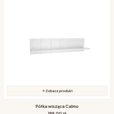
Zobacz produkt
Półka wisząca Calmo
Cena
199,00 zł