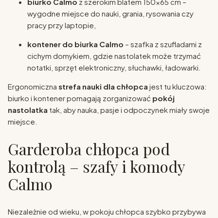
biurko Calmo
z szerokim blatem 150×65 cm –
wygodne miejsce do nauki, grania, rysowania czy
pracy przy laptopie,
kontener do biurka Calmo
– szafka z szufladami z
cichym domykiem, gdzie nastolatek może trzymać
notatki, sprzęt elektroniczny, słuchawki, ładowarki.
Ergonomiczna
strefa nauki dla chłopca
jest tu kluczowa:
biurko i kontener pomagają zorganizować
pokój
nastolatka
tak, aby nauka, pasje i odpoczynek miały swoje
miejsce.
Garderoba chłopca pod
kontrolą – szafy i komody
Calmo
Niezależnie od wieku, w pokoju chłopca szybko przybywa