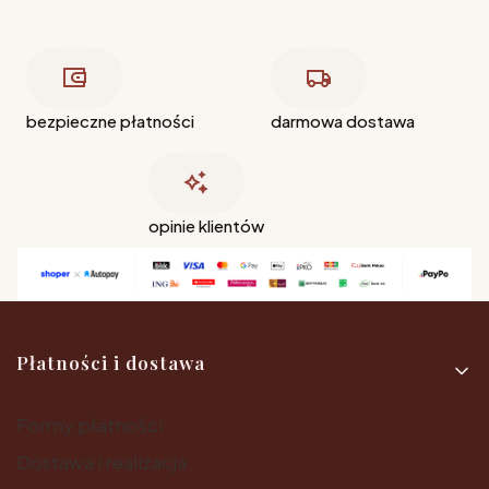
bezpieczne płatności
darmowa dostawa
opinie klientów
Linki w stopce
Płatności i dostawa
Formy płatności
Dostawa i realizacja