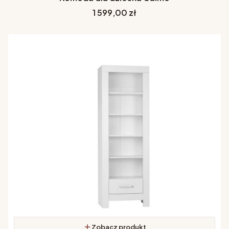
Cena
1 599,00 zł
Zobacz produkt