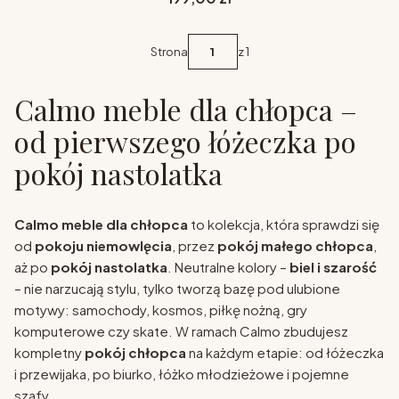
Strona
z 1
Calmo meble dla chłopca –
od pierwszego łóżeczka po
pokój nastolatka
Calmo meble dla chłopca
to kolekcja, która sprawdzi się
od
pokoju niemowlęcia
, przez
pokój małego chłopca
,
aż po
pokój nastolatka
. Neutralne kolory –
biel i szarość
– nie narzucają stylu, tylko tworzą bazę pod ulubione
motywy: samochody, kosmos, piłkę nożną, gry
komputerowe czy skate. W ramach Calmo zbudujesz
kompletny
pokój chłopca
na każdym etapie: od łóżeczka
i przewijaka, po biurko, łóżko młodzieżowe i pojemne
szafy.