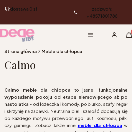
dostawa 0 zł
zadzwoń:
+48571801788
Pr
Menu
Zaloguj si
K
Strona główna
Meble dla chłopca
Calmo
Calmo meble dla chłopca
to jasne,
funkcjonalne
wyposażenie pokoju od etapu niemowlęcego aż po
nastolatka
– od łóżeczka i komody, po biurko, szafy, regał
i skrzynię na zabawki. Neutralna biel i szarość dopasują się
do każdego motywu przewodniego: aut, kosmosu, piłki
czy gamingu. Zobacz także inne
meble dla chłopca
w