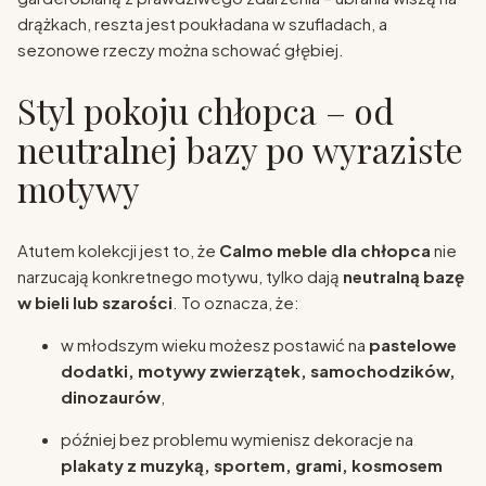
drążkach, reszta jest poukładana w szufladach, a
sezonowe rzeczy można schować głębiej.
Styl pokoju chłopca – od
neutralnej bazy po wyraziste
motywy
Atutem kolekcji jest to, że
Calmo meble dla chłopca
nie
narzucają konkretnego motywu, tylko dają
neutralną bazę
w bieli lub szarości
. To oznacza, że:
w młodszym wieku możesz postawić na
pastelowe
dodatki, motywy zwierzątek, samochodzików,
dinozaurów
,
później bez problemu wymienisz dekoracje na
plakaty z muzyką, sportem, grami, kosmosem