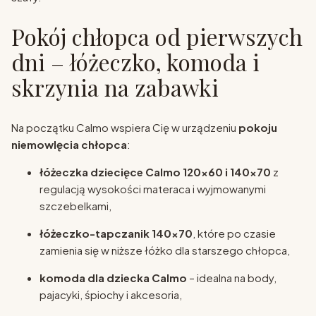
Pokój chłopca od pierwszych
dni – łóżeczko, komoda i
skrzynia na zabawki
Na początku Calmo wspiera Cię w urządzeniu
pokoju
niemowlęcia chłopca
:
łóżeczka dziecięce Calmo 120×60 i 140×70
z
regulacją wysokości materaca i wyjmowanymi
szczebelkami,
łóżeczko-tapczanik 140×70
, które po czasie
zamienia się w niższe łóżko dla starszego chłopca,
komoda dla dziecka Calmo
– idealna na body,
pajacyki, śpiochy i akcesoria,