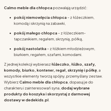
Calmo meble dla chłopca
pozwalają urządzić:
pokój niemowlęcia chłopca
– z łóżeczkiem,
komodą i skrzynią na zabawki,
pokój małego chłopca
– z łóżeczkiem-
tapczanikiem, regałem, skrzynią, półką,
pokój nastolatka
– z łóżkiem młodzieżowym,
biurkiem, regałem, szafami, komodami.
Z jednej kolekcji wybierasz
łóżeczko, łóżko, szafy,
komody, biurko, kontener, regał, skrzynię i półkę
, a
wszystkie elementy tworzą spójny, przemyślany zestaw.
Wybierz
Calmo meble dla chłopca
, dopasuj je do
charakteru i zainteresowań syna,
dodaj wybrane
produkty do koszyka i skorzystaj z darmowej
dostawy w dedekids.pl
.