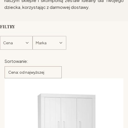
naszym sklepie i skomponuj zestaw idealny dla Twojego
dziecka, korzystając z darmowej dostawy.
FILTRY
Cena
Marka
Koniec filtrów
Lista produktów
Sortowanie:
Cena: od najwyższej