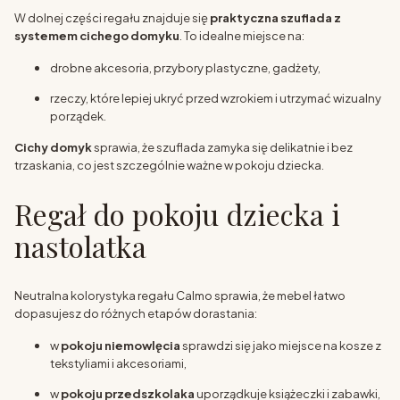
W dolnej części regału znajduje się
praktyczna szuflada z
systemem cichego domyku
. To idealne miejsce na:
drobne akcesoria, przybory plastyczne, gadżety,
rzeczy, które lepiej ukryć przed wzrokiem i utrzymać wizualny
porządek.
Cichy domyk
sprawia, że szuflada zamyka się delikatnie i bez
trzaskania, co jest szczególnie ważne w pokoju dziecka.
Regał do pokoju dziecka i
nastolatka
Neutralna kolorystyka regału Calmo sprawia, że mebel łatwo
dopasujesz do różnych etapów dorastania:
w
pokoju niemowlęcia
sprawdzi się jako miejsce na kosze z
tekstyliami i akcesoriami,
w
pokoju przedszkolaka
uporządkuje książeczki i zabawki,