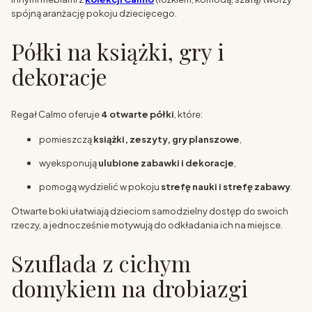
spójną aranżację pokoju dziecięcego.
Półki na książki, gry i
dekoracje
Regał Calmo oferuje
4 otwarte półki
, które:
pomieszczą
książki, zeszyty, gry planszowe
,
wyeksponują
ulubione zabawki i dekoracje
,
pomogą wydzielić w pokoju
strefę nauki i strefę zabawy
.
Otwarte boki ułatwiają dzieciom samodzielny dostęp do swoich
rzeczy, a jednocześnie motywują do odkładania ich na miejsce.
Szuflada z cichym
domykiem na drobiazgi