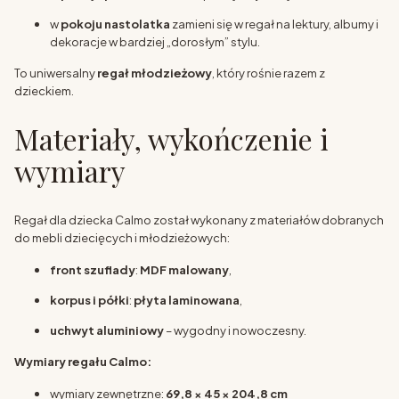
w
pokoju nastolatka
zamieni się w regał na lektury, albumy i
dekoracje w bardziej „dorosłym” stylu.
To uniwersalny
regał młodzieżowy
, który rośnie razem z
dzieckiem.
Materiały, wykończenie i
wymiary
Regał dla dziecka Calmo został wykonany z materiałów dobranych
do mebli dziecięcych i młodzieżowych:
front szuflady
:
MDF malowany
,
korpus i półki
:
płyta laminowana
,
uchwyt aluminiowy
– wygodny i nowoczesny.
Wymiary regału Calmo:
wymiary zewnętrzne:
69,8 × 45 × 204,8 cm