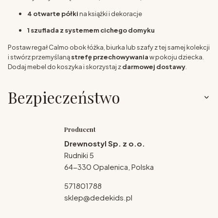
4 otwarte półki
na książki i dekoracje
1 szuflada z systemem cichego domyku
Postaw regał Calmo obok łóżka, biurka lub szafy z tej samej kolekcji
i stwórz przemyślaną
strefę przechowywania
w pokoju dziecka.
Dodaj mebel do koszyka i skorzystaj z
darmowej dostawy
.
Bezpieczeństwo
Producent
Drewnostyl Sp. z o.o.
Rudniki 5
64-330 Opalenica, Polska
571801788
sklep@dedekids.pl