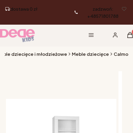
dostawa 0 zł
zadzwoń:
+48571801788
Pr
Menu
Zaloguj si
K
Meble dziecięce i młodzieżowe
Meble dziecięce
Calmo