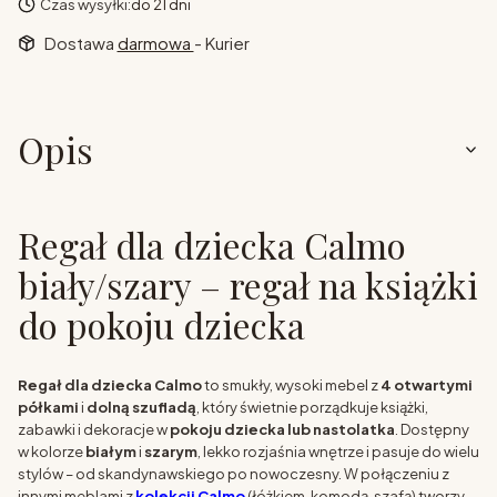
Czas wysyłki:
do 21 dni
Dostawa
darmowa
- Kurier
Opis
Regał dla dziecka Calmo
biały/szary – regał na książki
do pokoju dziecka
Regał dla dziecka Calmo
to smukły, wysoki mebel z
4 otwartymi
półkami
i
dolną szufladą
, który świetnie porządkuje książki,
zabawki i dekoracje w
pokoju dziecka lub nastolatka
. Dostępny
w kolorze
białym
i
szarym
, lekko rozjaśnia wnętrze i pasuje do wielu
stylów – od skandynawskiego po nowoczesny. W połączeniu z
innymi meblami z
kolekcji Calmo
(łóżkiem, komodą, szafą) tworzy