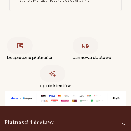
Instrukcja montażu - regał dla dziecka Calmo
bezpieczne płatności
darmowa dostawa
opinie klientów
Linki w stopce
Płatności i dostawa