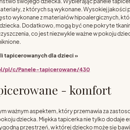
ństwo swojego dziecka. Wybierając panele tapic
teriały, z których są wykonane. Wysokiej jakości 
ęsto wykonane z materiałów hipoalergicznych, któ
ry dziecka. Dodatkowo, mogą być one pokryte tkan
czyszczenia, co jest niezwykle ważne w pokoju dzie
niknione.
li tapicerowanych dla dzieci »
pl/pl/c/Panele-tapicerowane/430
picerowane - komfort
nym ważnym aspektem, który przemawia za zastos
koju dziecka. Miękka tapicerka nie tylko dodaje es
wygodną przestrzeń, w której dziecko może się bawić