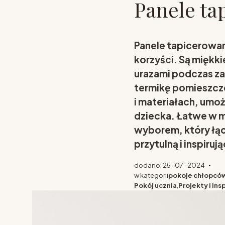
Panele ta
Panele tapicerowan
korzyści. Są miękk
urazami podczas za
termikę pomieszcze
i materiałach, umoż
dziecka. Łatwe w m
wyborem, który łąc
przytulną i inspiruj
dodano: 25-07-2024
w kategorii
pokoje chłopcó
Pokój ucznia
,
Projekty i ins