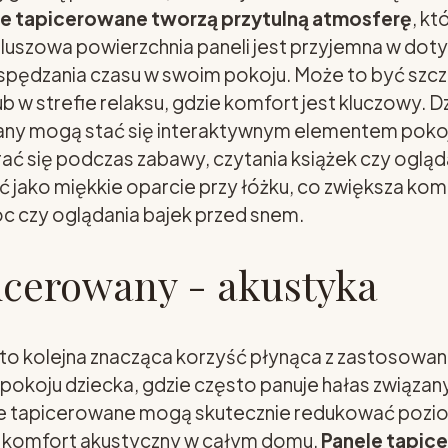
le tapicerowane tworzą przytulną atmosferę
, kt
pluszowa powierzchnia paneli jest przyjemna w dot
 spędzania czasu w swoim pokoju. Może to być szc
ub w strefie relaksu, gdzie komfort jest kluczowy. 
ny mogą stać się interaktywnym elementem pokoj
ać się podczas zabawy, czytania książek czy ogląd
 jako miękkie oparcie przy łóżku, co zwiększa ko
c czy oglądania bajek przed snem.
icerowany - akustyka
 to kolejna znacząca korzyść płynąca z zastosowani
okoju dziecka, gdzie często panuje hałas związany
e tapicerowane mogą skutecznie redukować pozio
 komfort akustyczny w całym domu.
Panele tapic