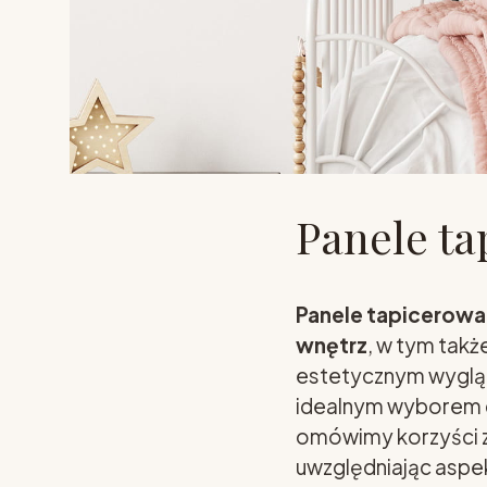
Panele ta
Panele tapicerowan
wnętrz
, w tym takż
estetycznym wygląd
idealnym wyborem do
omówimy korzyści z
uwzględniając aspek