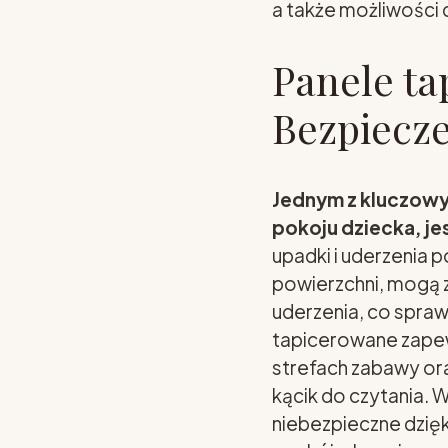
a także możliwości 
Panele ta
Bezpiecz
Jednym z kluczowy
pokoju dziecka, j
upadki i uderzenia 
powierzchni, mogą 
uderzenia, co sprawi
tapicerowane zapew
strefach zabawy ora
kącik do czytania. W
niebezpieczne dzięk