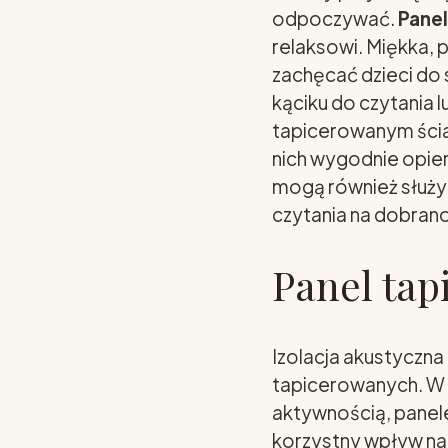
odpoczywać.
Pane
relaksowi. Miękka, 
zachęcać dzieci do
kąciku do czytania l
tapicerowanym ścia
nich wygodnie opier
mogą również służyć
czytania na dobrano
Panel tap
Izolacja akustyczna
tapicerowanych. W p
aktywnością, panel
korzystny wpływ na