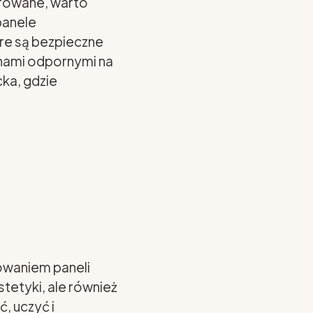
erowane, warto
panele
re są bezpieczne
inami odpornymi na
cka, gdzie
owaniem paneli
tetyki, ale również
, uczyć i