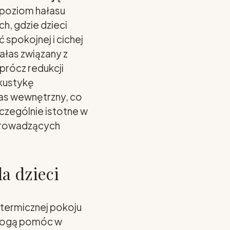
 poziom hałasu
h, gdzie dzieci
 spokojnej i cichej
łas związany z
prócz redukcji
kustykę
łas wewnętrzny, co
zczególnie istotne w
 prowadzących
a dzieci
 termicznej pokoju
 mogą pomóc w