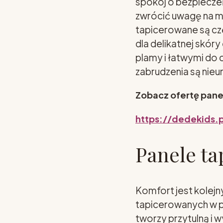
spokój o bezpiecze
zwrócić uwagę na ma
tapicerowane są cz
dla delikatnej skó
plamy i łatwymi do 
zabrudzenia są nieu
Zobacz ofertę pane
https://dedekids.
Panele ta
Komfort jest kolej
tapicerowanych w po
tworzy przytulną i 