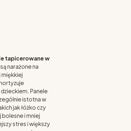
le tapicerowane w
 są narażone na
 miękkiej
mortyzuje
z dzieckiem. Panele
ególnie istotna w
kich jak łóżko czy
 bolesne i mniej
jszy stres i większy