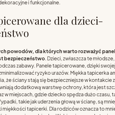
dekoracyjne i funkcjonalne.
picerowane dla dzieci-
eństwo
ch powodów, dla których warto rozważyć pane
est bezpieczeństwo
. Dzieci, zwłaszcza te młodsze,
podczas zabawy. Panele tapicerowane, dzięki swojej
zminimalizować ryzyko urazów. Miękka tapicerka a
a, że ściany stają się bezpieczniejsze w kontakcie 
niają dodatkową warstwę ochrony, która jest szcz
z w miejscach, gdzie dziecko spędza dużo czasu, ta
ypadki, takie jak uderzenia głową w ścianę, są mniej
i miękkości tapicerki. Dla rodziców oznacza to mnie