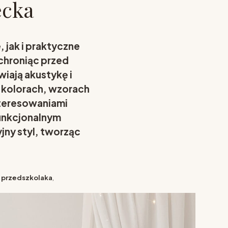
ecka
 jak i praktyczne
chroniąc przed
iają akustykę i
 kolorach, wzorach
interesowaniami
funkcjonalnym
ny styl, tworząc
 przedszkolaka
,