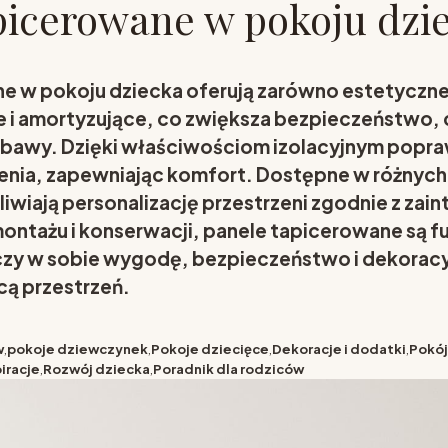
picerowane w pokoju dzi
e w pokoju dziecka oferują zarówno estetyczne,
ie i amortyzujące, co zwiększa bezpieczeństwo, 
bawy. Dzięki właściwościom izolacyjnym popraw
nia, zapewniając komfort. Dostępne w różnych
liwiają personalizację przestrzeni zgodnie z za
ontażu i konserwacji, panele tapicerowane są 
zy w sobie wygodę, bezpieczeństwo i dekoracyj
ącą przestrzeń.
w
,
pokoje dziewczynek
,
Pokoje dziecięce
,
Dekoracje i dodatki
,
Pokój
piracje
,
Rozwój dziecka
,
Poradnik dla rodziców