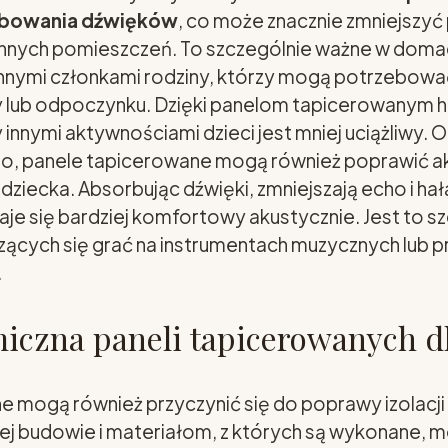
rbowania dźwięków
, co może znacznie zmniejszyć
innych pomieszczeń. To szczególnie ważne w domac
 innymi członkami rodziny, którzy mogą potrzebować
 lub odpoczynku. Dzięki panelom tapicerowanym ha
innymi aktywnościami dzieci jest mniej uciążliwy. O
o, panele tapicerowane mogą również poprawić a
ziecka. Absorbując dźwięki, zmniejszają echo i ha
taje się bardziej komfortowy akustycznie. Jest to s
czących się grać na instrumentach muzycznych lub
.
miczna paneli tapicerowanych dl
 mogą również przyczynić się do poprawy izolacji
ojej budowie i materiałom, z których są wykonane,