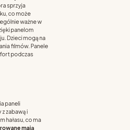
óra sprzyja
yku, co może
zególnie ważne w
Dzięki panelom
u. Dzieci mogą na
ania filmów. Panele
mfort podczas
a paneli
 z zabawą i
m hałasu, co ma
erowane mają