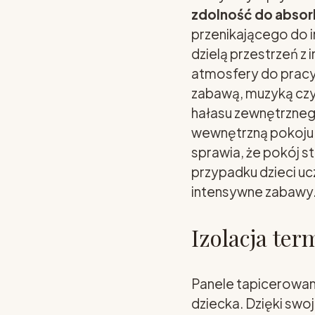
zdolność do abso
przenikającego do 
dzielą przestrzeń z
atmosfery do pracy
zabawą, muzyką czy 
hałasu zewnętrzneg
wewnętrzną pokoju d
sprawia, że pokój s
przypadku dzieci u
intensywne zabawy
Izolacja ter
Panele tapicerowane
dziecka. Dzięki sw