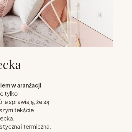
ecka
iem w aranżacji
e tylko
re sprawiają, że są
ższym tekście
iecka,
styczna i termiczna,