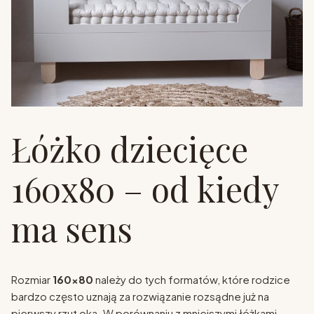
Łóżko dziecięce
160x80 – od kiedy
ma sens
Rozmiar
160x80
należy do tych formatów, które rodzice
bardzo często uznają za rozwiązanie rozsądne już na
pierwszy rzut oka. W porównaniu z mniejszymi łóżkami