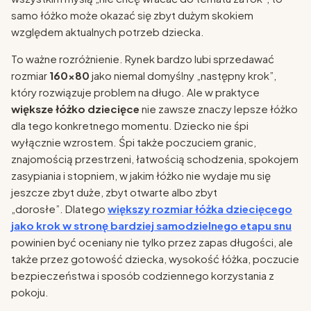
samo łóżko może okazać się zbyt dużym skokiem
względem aktualnych potrzeb dziecka.
To ważne rozróżnienie. Rynek bardzo lubi sprzedawać
rozmiar
160x80
jako niemal domyślny „następny krok”,
który rozwiązuje problem na długo. Ale w praktyce
większe łóżko dziecięce
nie zawsze znaczy lepsze łóżko
dla tego konkretnego momentu. Dziecko nie śpi
wyłącznie wzrostem. Śpi także poczuciem granic,
znajomością przestrzeni, łatwością schodzenia, spokojem
zasypiania i stopniem, w jakim łóżko nie wydaje mu się
jeszcze zbyt duże, zbyt otwarte albo zbyt
„dorosłe”. Dlatego
większy rozmiar łóżka dziecięcego
jako krok w stronę bardziej samodzielnego etapu snu
powinien być oceniany nie tylko przez zapas długości, ale
także przez gotowość dziecka, wysokość łóżka, poczucie
bezpieczeństwa i sposób codziennego korzystania z
pokoju.