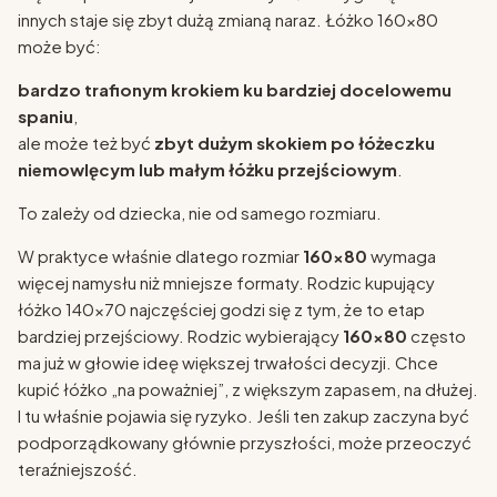
innych staje się zbyt dużą zmianą naraz. Łóżko 160x80
może być:
bardzo trafionym krokiem ku bardziej docelowemu
spaniu
,
ale może też być
zbyt dużym skokiem po łóżeczku
niemowlęcym lub małym łóżku przejściowym
.
To zależy od dziecka, nie od samego rozmiaru.
W praktyce właśnie dlatego rozmiar
160x80
wymaga
więcej namysłu niż mniejsze formaty. Rodzic kupujący
łóżko 140x70 najczęściej godzi się z tym, że to etap
bardziej przejściowy. Rodzic wybierający
160x80
często
ma już w głowie ideę większej trwałości decyzji. Chce
kupić łóżko „na poważniej”, z większym zapasem, na dłużej.
I tu właśnie pojawia się ryzyko. Jeśli ten zakup zaczyna być
podporządkowany głównie przyszłości, może przeoczyć
teraźniejszość.