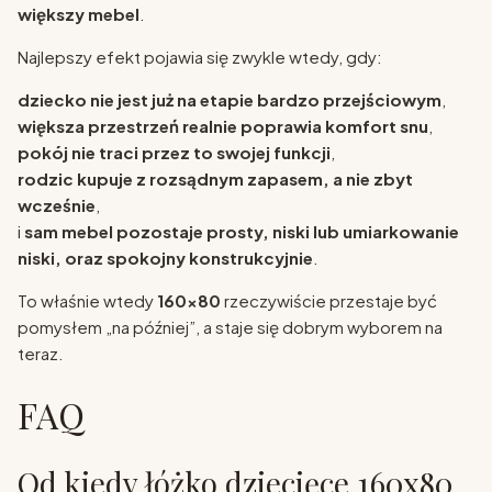
większy mebel
.
Najlepszy efekt pojawia się zwykle wtedy, gdy:
dziecko nie jest już na etapie bardzo przejściowym
,
większa przestrzeń realnie poprawia komfort snu
,
pokój nie traci przez to swojej funkcji
,
rodzic kupuje z rozsądnym zapasem, a nie zbyt
wcześnie
,
i
sam mebel pozostaje prosty, niski lub umiarkowanie
niski, oraz spokojny konstrukcyjnie
.
To właśnie wtedy
160x80
rzeczywiście przestaje być
pomysłem „na później”, a staje się dobrym wyborem na
teraz.
FAQ
Od kiedy łóżko dziecięce 160x80