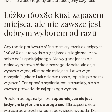
I właśnie wokół tego dylematu zbudujemy cały tekst.
Łóżko 160x80 kusi zapasem
miejsca, ale nie zawsze jest
dobrym wyborem od razu
Gdy rodzic porównuje różne rozmiary łóżek dziecięcych,
160x80
często wydaje się najbardziej logiczne. Ma w
sobie coś uspokajającego. Nie wygląda jeszcze jak
pełnowymiarowe łóżko starszego dziecka, ale daje
wyraźnie więcej niż modele mniejsze. Łatwo więc
pomyśleć: „skoro i tak dziecko rośnie, lepiej kupić od razu
większe”. Ten sposób myślenia jest zrozumiały, ale nie
zawsze prowadzi do najlepszego wyboru.
Problem polega na tym, że
zapas miejsca nie jest
jedynym kryterium dobrego snu
. Dla części dzieci
większa powierzchnia jest rzeczywiście wygodą. Dla