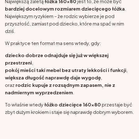
Największą zaletą
łóżka 160x80
jest to, że może być
bardziej docelowym rozmiarem dziecięcego łóżka
.
Największym ryzykiem – że rodzic wybierze je pod
przyszłość, zamiast pod dziecko, które ma spać w nim
dziś.
W praktyce ten format ma sens wtedy, gdy:
dziecko dobrze odnajduje się już w większej
przestrzeni
,
pokój mieści taki mebel bez utraty lekkości i funkcji
,
większa długość naprawdę daje wygodę
,
oraz
rodzic kupuje z rozsądnym zapasem, nie z
nadmiernym wyprzedzeniem
.
To właśnie wtedy
łóżko dziecięce 160x80
przestaje być
zbyt dużym krokiem i staje się naprawdę dobrym wyborem.