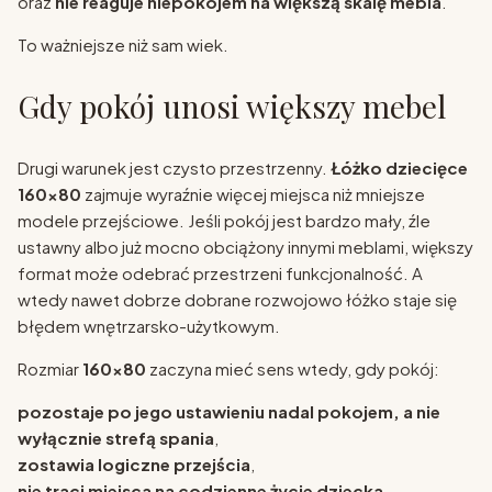
oraz
nie reaguje niepokojem na większą skalę mebla
.
To ważniejsze niż sam wiek.
Gdy pokój unosi większy mebel
Drugi warunek jest czysto przestrzenny.
Łóżko dziecięce
160x80
zajmuje wyraźnie więcej miejsca niż mniejsze
modele przejściowe. Jeśli pokój jest bardzo mały, źle
ustawny albo już mocno obciążony innymi meblami, większy
format może odebrać przestrzeni funkcjonalność. A
wtedy nawet dobrze dobrane rozwojowo łóżko staje się
błędem wnętrzarsko-użytkowym.
Rozmiar
160x80
zaczyna mieć sens wtedy, gdy pokój:
pozostaje po jego ustawieniu nadal pokojem, a nie
wyłącznie strefą spania
,
zostawia logiczne przejścia
,
nie traci miejsca na codzienne życie dziecka
,