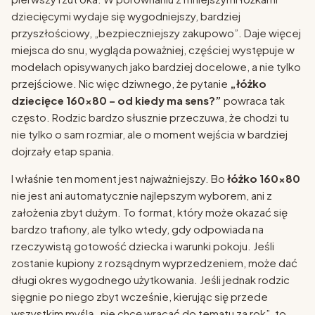
dziecięcymi wydaje się wygodniejszy, bardziej
przyszłościowy, „bezpieczniejszy zakupowo”. Daje więcej
miejsca do snu, wygląda poważniej, częściej występuje w
modelach opisywanych jako bardziej docelowe, a nie tylko
przejściowe. Nic więc dziwnego, że pytanie
„łóżko
dziecięce 160x80 – od kiedy ma sens?”
powraca tak
często. Rodzic bardzo słusznie przeczuwa, że chodzi tu
nie tylko o sam rozmiar, ale o moment wejścia w bardziej
dojrzały etap spania.
I właśnie ten moment jest najważniejszy. Bo
łóżko 160x80
nie jest ani automatycznie najlepszym wyborem, ani z
założenia zbyt dużym. To format, który może okazać się
bardzo trafiony, ale tylko wtedy, gdy odpowiada na
rzeczywistą gotowość dziecka i warunki pokoju. Jeśli
zostanie kupiony z rozsądnym wyprzedzeniem, może dać
długi okres wygodnego użytkowania. Jeśli jednak rodzic
sięgnie po niego zbyt wcześnie, kierując się przede
wszystkim myślą „nie chcę wracać do tematu za rok”, to