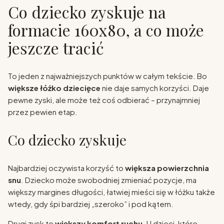
Co dziecko zyskuje na
formacie 160x80, a co może
jeszcze tracić
To jeden z najważniejszych punktów w całym tekście. Bo
większe łóżko dziecięce
nie daje samych korzyści. Daje
pewne zyski, ale może też coś odbierać – przynajmniej
przez pewien etap.
Co dziecko zyskuje
Najbardziej oczywista korzyść to
większa powierzchnia
snu
. Dziecko może swobodniej zmieniać pozycje, ma
większy margines długości, łatwiej mieści się w łóżku także
wtedy, gdy śpi bardziej „szeroko” i pod kątem.
Drugi zysk to
większy komfort ruchu
. U dzieci, które