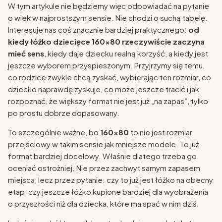
W tym artykule nie będziemy więc odpowiadać na pytanie
o wiek w najprostszym sensie. Nie chodzi o suchą tabelę.
Interesuje nas coś znacznie bardziej praktycznego:
od
kiedy łóżko dziecięce 160x80 rzeczywiście zaczyna
mieć sens
, kiedy daje dziecku realną korzyść, a kiedy jest
jeszcze wyborem przyspieszonym. Przyjrzymy się temu,
co rodzice zwykle chcą zyskać, wybierając ten rozmiar, co
dziecko naprawdę zyskuje, co może jeszcze tracić i jak
rozpoznać, że większy format nie jest już „na zapas”, tylko
po prostu dobrze dopasowany.
To szczególnie ważne, bo
160x80
to nie jest rozmiar
przejściowy w takim sensie jak mniejsze modele. To już
format bardziej docelowy. Właśnie dlatego trzeba go
oceniać ostrożniej. Nie przez zachwyt samym zapasem
miejsca, lecz przez pytanie: czy to już jest łóżko na obecny
etap, czy jeszcze łóżko kupione bardziej dla wyobrażenia
o przyszłości niż dla dziecka, które ma spać w nim dziś.