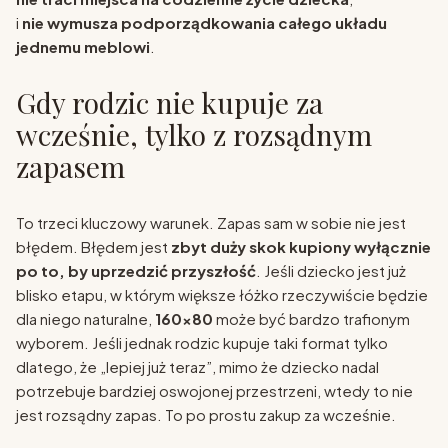
i
nie wymusza podporządkowania całego układu
jednemu meblowi
.
Gdy rodzic nie kupuje za
wcześnie, tylko z rozsądnym
zapasem
To trzeci kluczowy warunek. Zapas sam w sobie nie jest
błędem. Błędem jest
zbyt duży skok kupiony wyłącznie
po to, by uprzedzić przyszłość
. Jeśli dziecko jest już
blisko etapu, w którym większe łóżko rzeczywiście będzie
dla niego naturalne,
160x80
może być bardzo trafionym
wyborem. Jeśli jednak rodzic kupuje taki format tylko
dlatego, że „lepiej już teraz”, mimo że dziecko nadal
potrzebuje bardziej oswojonej przestrzeni, wtedy to nie
jest rozsądny zapas. To po prostu zakup za wcześnie.