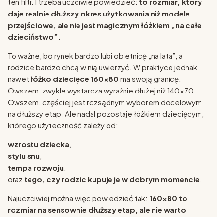
ten filtr. I trzeba uczciwie powiedzieć:
to rozmiar, który
daje realnie dłuższy okres użytkowania niż modele
przejściowe, ale nie jest magicznym łóżkiem „na całe
dzieciństwo”
.
To ważne, bo rynek bardzo lubi obietnicę „na lata”, a
rodzice bardzo chcą w nią uwierzyć. W praktyce jednak
nawet
łóżko dziecięce 160x80
ma swoją granicę.
Owszem, zwykle wystarcza wyraźnie dłużej niż 140x70.
Owszem, częściej jest rozsądnym wyborem docelowym
na dłuższy etap. Ale nadal pozostaje łóżkiem dziecięcym,
którego użyteczność zależy od:
wzrostu dziecka
,
stylu snu
,
tempa rozwoju
,
oraz
tego, czy rodzic kupuje je w dobrym momencie
.
Najuczciwiej można więc powiedzieć tak:
160x80 to
rozmiar na sensownie dłuższy etap, ale nie warto