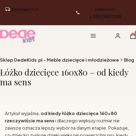
dostawa 0 zł
zadzwoń:
+48571801788
Pr
Menu
Zaloguj si
K
Sklep DedeKids.pl - Meble dziecięce i młodzieżowe
Blog
Łóżko dziecięce 160x80 – od kiedy
ma sens
Artykuł wyjaśnia,
od kiedy łóżko dziecięce 160x80
rzeczywiście ma sens
i dlaczego większy rozmiar nie
zawsze oznacza lepszy wybór na danym etapie. Pokazuje,
co dziecko zyskuje dzięki większej powierzchni snu, kiedy