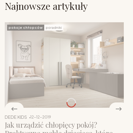
Najnowsze artykuły
pokoje chłopców
poradniki
DEDE KIDS
12-12-2019
Jak urządzić chłopięcy pokój?