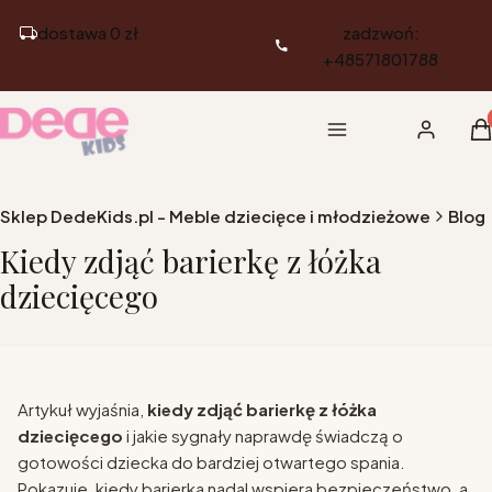
dostawa 0 zł
zadzwoń:
+48571801788
Pr
Menu
Zaloguj si
K
Sklep DedeKids.pl - Meble dziecięce i młodzieżowe
Blog
Kiedy zdjąć barierkę z łóżka
dziecięcego
Artykuł wyjaśnia,
kiedy zdjąć barierkę z łóżka
dziecięcego
i jakie sygnały naprawdę świadczą o
gotowości dziecka do bardziej otwartego spania.
Pokazuje, kiedy barierka nadal wspiera bezpieczeństwo, a