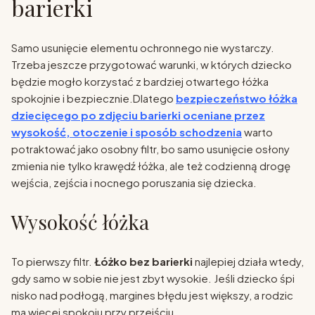
barierki
Samo usunięcie elementu ochronnego nie wystarczy.
Trzeba jeszcze przygotować warunki, w których dziecko
będzie mogło korzystać z bardziej otwartego łóżka
spokojnie i bezpiecznie.Dlatego
bezpieczeństwo łóżka
dziecięcego po zdjęciu barierki oceniane przez
wysokość, otoczenie i sposób schodzenia
warto
potraktować jako osobny filtr, bo samo usunięcie osłony
zmienia nie tylko krawędź łóżka, ale też codzienną drogę
wejścia, zejścia i nocnego poruszania się dziecka.
Wysokość łóżka
To pierwszy filtr.
Łóżko bez barierki
najlepiej działa wtedy,
gdy samo w sobie nie jest zbyt wysokie. Jeśli dziecko śpi
nisko nad podłogą, margines błędu jest większy, a rodzic
ma więcej spokoju przy przejściu.