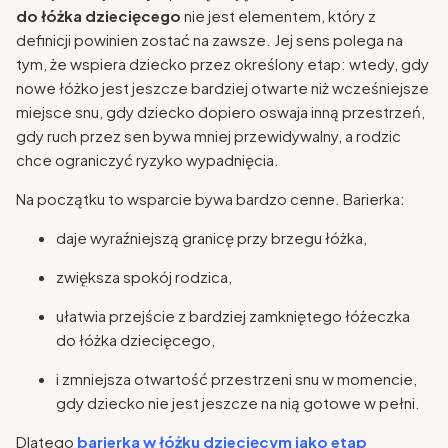
do łóżka dziecięcego
nie jest elementem, który z
definicji powinien zostać na zawsze. Jej sens polega na
tym, że wspiera dziecko przez określony etap: wtedy, gdy
nowe łóżko jest jeszcze bardziej otwarte niż wcześniejsze
miejsce snu, gdy dziecko dopiero oswaja inną przestrzeń,
gdy ruch przez sen bywa mniej przewidywalny, a rodzic
chce ograniczyć ryzyko wypadnięcia.
Na początku to wsparcie bywa bardzo cenne. Barierka:
daje wyraźniejszą granicę przy brzegu łóżka,
zwiększa spokój rodzica,
ułatwia przejście z bardziej zamkniętego łóżeczka
do łóżka dziecięcego,
i zmniejsza otwartość przestrzeni snu w momencie,
gdy dziecko nie jest jeszcze na nią gotowe w pełni.
Dlatego
barierka w łóżku dziecięcym jako etap