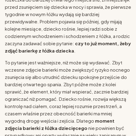
przed zsunięciem się dziecka w nocy i sprawia, że pierwsze
tygodnie w nowym łóżku wydają się bardziej
przewidywalne. Problem pojawia się później, gdy mijają
kolejne miesiące, dziecko rośnie, lepiej radzi sobie z
codziennym wchodzeniem i schodzeniem z łóżka, a rodzic
zaczyna zadawać sobie pytanie:
czy to już moment, żeby
zdjąć barierkę z łóżka dziecka
.
To pytanie jest ważniejsze, niż może się wydawać. Zbyt
wczesne zdjęcie barierki może zwiększyć ryzyko nocnego
zsunięcia się albo utrudnić dziecku spokojne przejście do
bardziej otwartego spania. Zbyt późne może z kolei
sprawić, że element, który miał wspierać, zacznie bardziej
ograniczać niż pomagać. Dziecko rośnie, rozwija większą
kontrolę nad ciałem, coraz lepiej rozumie przestrzeń, a
czasem właśnie przez obecność barierki ma mniej
wygodną drogę wejścia i zejścia. Dlatego
moment
zdjęcia barierki z łóżka dziecięcego
nie powinien być
przypadkowy ani oparty wyłącznie na wieku zapisanym w