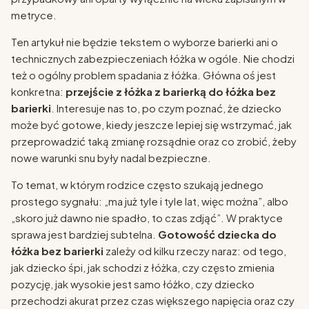
metryce.
Ten artykuł nie będzie tekstem o wyborze barierki ani o
technicznych zabezpieczeniach łóżka w ogóle. Nie chodzi
też o ogólny problem spadania z łóżka. Główna oś jest
konkretna:
przejście z łóżka z barierką do łóżka bez
barierki
. Interesuje nas to, po czym poznać, że dziecko
może być gotowe, kiedy jeszcze lepiej się wstrzymać, jak
przeprowadzić taką zmianę rozsądnie oraz co zrobić, żeby
nowe warunki snu były nadal bezpieczne.
To temat, w którym rodzice często szukają jednego
prostego sygnału: „ma już tyle i tyle lat, więc można”, albo
„skoro już dawno nie spadło, to czas zdjąć”. W praktyce
sprawa jest bardziej subtelna.
Gotowość dziecka do
łóżka bez barierki
zależy od kilku rzeczy naraz: od tego,
jak dziecko śpi, jak schodzi z łóżka, czy często zmienia
pozycję, jak wysokie jest samo łóżko, czy dziecko
przechodzi akurat przez czas większego napięcia oraz czy