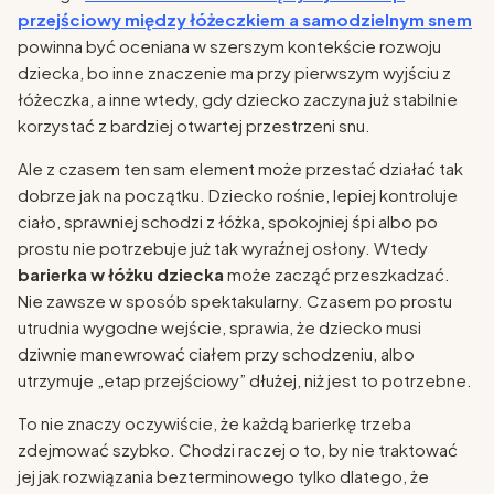
przejściowy między łóżeczkiem a samodzielnym snem
powinna być oceniana w szerszym kontekście rozwoju
dziecka, bo inne znaczenie ma przy pierwszym wyjściu z
łóżeczka, a inne wtedy, gdy dziecko zaczyna już stabilnie
korzystać z bardziej otwartej przestrzeni snu.
Ale z czasem ten sam element może przestać działać tak
dobrze jak na początku. Dziecko rośnie, lepiej kontroluje
ciało, sprawniej schodzi z łóżka, spokojniej śpi albo po
prostu nie potrzebuje już tak wyraźnej osłony. Wtedy
barierka w łóżku dziecka
może zacząć przeszkadzać.
Nie zawsze w sposób spektakularny. Czasem po prostu
utrudnia wygodne wejście, sprawia, że dziecko musi
dziwnie manewrować ciałem przy schodzeniu, albo
utrzymuje „etap przejściowy” dłużej, niż jest to potrzebne.
To nie znaczy oczywiście, że każdą barierkę trzeba
zdejmować szybko. Chodzi raczej o to, by nie traktować
jej jak rozwiązania bezterminowego tylko dlatego, że