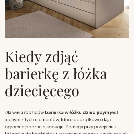
Kiedy zdjąć
barierkę z łóżka
dziecięcego
Dla wielu rodziców
barierka w łóżku dziecięcym
jest
jednym z tych elementów, które początkowo dają
ogromne poczucie spokoju. Pomaga przy przejściu z
łóżeczka do bardziej otwartego miejsca snu, zmniejsza lęk