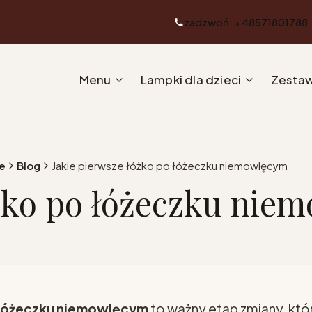
zadzwoń: +48571801788
Menu
Lampki dla dzieci
Zestaw
e
Blog
Jakie pierwsze łóżko po łóżeczku niemowlęcym
óżko po łóżeczku nie
 łóżeczku niemowlęcym
to ważny etap zmiany, któ