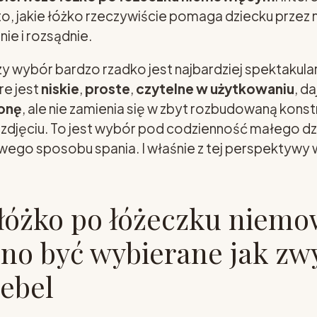
to, jakie łóżko rzeczywiście pomaga dziecku przez 
ie i rozsądnie.
y wybór bardzo rzadko jest najbardziej spektakular
re jest
niskie
,
proste
,
czytelne w użytkowaniu
, d
onę
, ale nie zamienia się w zbyt rozbudowaną konstr
zdjęciu. To jest wybór pod codzienność małego dz
wego sposobu spania. I właśnie z tej perspektywy 
 łóżko po łóżeczku niem
no być wybierane jak zw
ebel