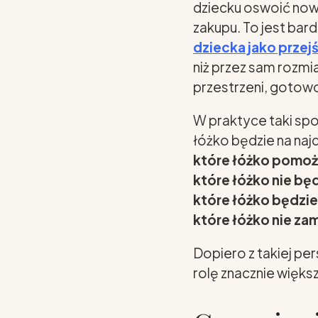
dziecku oswoić nową
zakupu. To jest bar
dziecka jako przej
niż przez sam rozmi
przestrzeni, gotowo
W praktyce taki spo
łóżko będzie na najdł
które łóżko pomoż
które łóżko nie bę
które łóżko będzie 
które łóżko nie za
Dopiero z takiej p
rolę znacznie więk