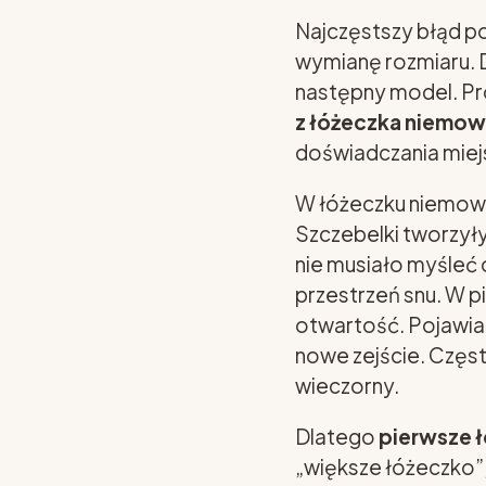
Najczęstszy błąd pol
wymianę rozmiaru. 
następny model. Pro
z łóżeczka niemow
doświadczania miej
W łóżeczku niemowl
Szczebelki tworzyły
nie musiało myśleć 
przestrzeń snu. W p
otwartość. Pojawia 
nowe zejście. Częst
wieczorny.
Dlatego
pierwsze 
„większe łóżeczko”