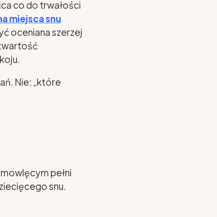
ica co do trwałości
a miejsca snu
ć oceniana szerzej
otwartość
koju.
ń. Nie: „które
iemowlęcym pełni
ziecięcego snu.