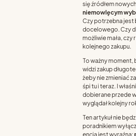
się źródłem nowych
niemowlęcym wyb
Czy potrzebna jest b
docelowego. Czy dz
możliwie mała, czy 
kolejnego zakupu.
To ważny moment, bo
widzi zakup długote
żeby nie zmieniać z
śpi tu i teraz. I wł
dobierane przede w
wyglądał kolejny ro
Ten artykuł nie będ
poradnikiem wyłącz
encja jest wyraźna: