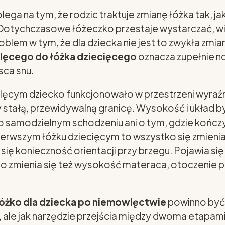
ega na tym, że rodzic traktuje zmianę łóżka tak, ja
Dotychczasowe łóżeczko przestaje wystarczać, wi
blem w tym, że dla dziecka nie jest to zwykła zmi
lęcego do łóżka dziecięcego
oznacza zupełnie 
sca snu.
ęcym dziecko funkcjonowało w przestrzeni wyraźn
 stałą, przewidywalną granicę. Wysokość i układ b
o samodzielnym schodzeniu ani o tym, gdzie kończ
ierwszym łóżku dziecięcym to wszystko się zmienia
się konieczność orientacji przy brzegu. Pojawia się
o zmienia się też wysokość materaca, otoczenie po
łóżko dla dziecka po niemowlęctwie
powinno być 
, ale jak narzędzie przejścia między dwoma etapa