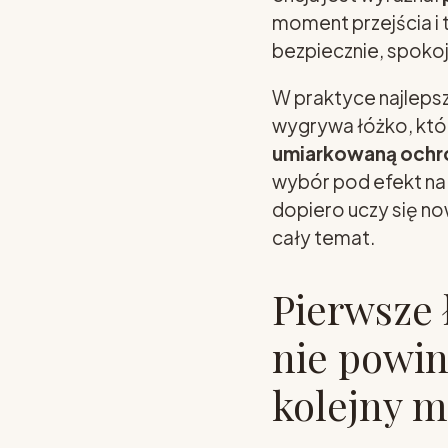
moment przejścia i 
bezpiecznie, spokojn
W praktyce najlepsz
wygrywa łóżko, któ
umiarkowaną ochr
wybór pod efekt na 
dopiero uczy się no
cały temat.
Pierwsze
nie powin
kolejny m