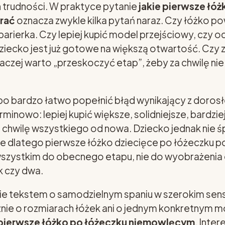
 trudności. W praktyce pytanie
jakie pierwsze łó
rać
oznacza zwykle kilka pytań naraz. Czy łóżko po
arierka. Czy lepiej kupić model przejściowy, czy od
iecko jest już gotowe na większą otwartość. Czy 
raczej warto „przeskoczyć etap”, żeby za chwilę ni
 bardzo łatwo popełnić błąd wynikający z dorosłej
rminowo: lepiej kupić większe, solidniejsze, bardzi
a chwilę wszystkiego od nowa. Dziecko jednak nie śp
aśnie dlatego pierwsze łóżko dziecięce po łóżeczku 
szystkim do obecnego etapu, nie do wyobrażenia o
k czy dwa.
zie tekstem o samodzielnym spaniu w szerokim sens
nie o rozmiarach łóżek ani o jednym konkretnym 
pierwsze łóżko po łóżeczku niemowlęcym
. Inte