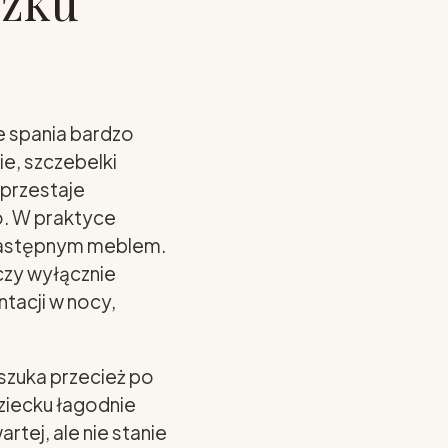
czku
e spania bardzo
e, szczebelki
 przestaje
o. W praktyce
następnym meblem.
yczy wyłącznie
tacji w nocy,
szuka przecież po
ziecku łagodnie
tej, ale nie stanie