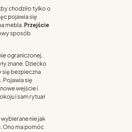
kby chodziło tylko o
ęc pojawia się
ana mebla.
Przejście
nowy sposób
ie ograniczonej.
yły znane. Dziecko
y się bezpieczna
. Pojawia się
 nowe wejście i
koju i sam rytuał
wybierane nie jak
mi. Ono ma pomóc