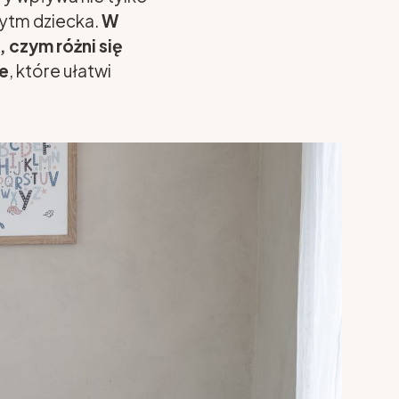
rytm dziecka.
W
 czym różni się
e
, które ułatwi