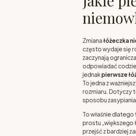
Jakie pi
niemow
Zmiana
łóżeczka 
często wydaje się r
zaczynają ogranicza
odpowiadać codzienn
jednak
pierwsze ł
To jedna z ważniejs
rozmiaru. Dotyczy t
sposobu zasypiania 
To właśnie dlatego 
prostu „większego 
przejść z bardziej 