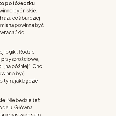
żko po łóżeczku
winno być niskie.
 razu coś bardziej
zmiana powinna być
e wracać do
 logiki. Rodzic
ej przyszłościowe,
i „na później”. Ono
powinno być
 tym, jak będzie
ie. Nie będzie też
modelu. Główna
resuje nas więc sam