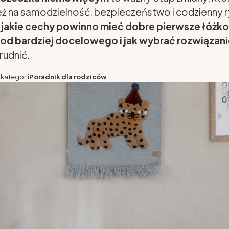
też na samodzielność, bezpieczeństwo i codzienny 
 jakie cechy powinno mieć dobre pierwsze łóżko,
od bardziej docelowego i jak wybrać rozwiązani
rudnić.
 kategorii
Poradnik dla rodziców