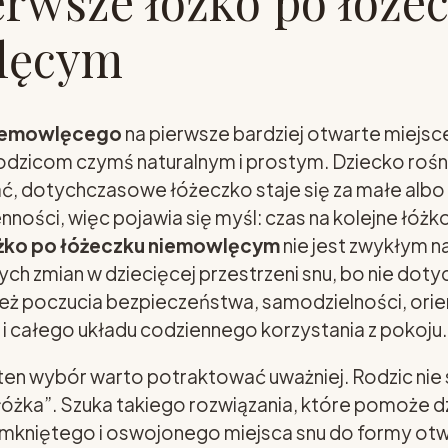
erwsze łóżko po łóże
lęcym
niemowlęcego
na pierwsze bardziej otwarte miejsc
odzicom czymś naturalnym i prostym. Dziecko rośni
ć, dotychczasowe łóżeczko staje się za małe albo
ości, więc pojawia się myśl: czas na kolejne łóżk
óżko po łóżeczku niemowlęcym
nie jest zwykłym 
zych zmian w dziecięcej przestrzeni snu, bo nie dot
eż poczucia bezpieczeństwa, samodzielności, orien
i całego układu codziennego korzystania z pokoju.
ten wybór warto potraktować uważniej. Rodzic nie 
łóżka”. Szuka takiego rozwiązania, które pomoże d
zamkniętego i oswojonego miejsca snu do formy otwar