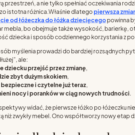
 przestrzeń, a nie tylko spełniać oczekiwania rodz
dzo istotna różnica.Właśnie dlatego
pierwsza zmian
ście od łóżeczka do łóżka dziecięcego
powinna by
ar mebla, bo obejmuje także wysokość, barierkę, 
ść dziecka i sposób codziennego korzystania z po
sób myślenia prowadzi do bardziej rozsądnych pyta
użej”, ale:
e dziecku przejść przez zmianę
,
dzie zbyt dużym skokiem
,
bezpieczne i czytelne już teraz
,
mieni nocy i poranków w ciąg nowych trudności
.
erspektywy widać, że pierwsze łóżko po łóżeczku n
szą niż zwykły mebel. Ono współtworzy nowy etap d