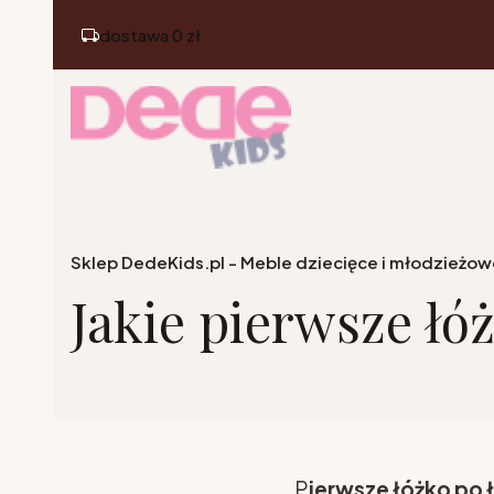
dostawa 0 zł
Sklep DedeKids.pl - Meble dziecięce i młodzieżow
Jakie pierwsze ł
P
ierwsze łóżko po