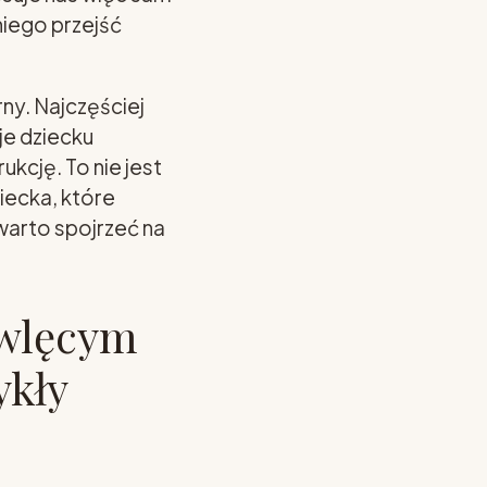
niego przejść
ny. Najczęściej
aje dziecku
ukcję. To nie jest
iecka, które
warto spojrzeć na
owlęcym
ykły