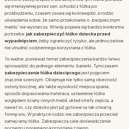
się intensywniej przez sen, schodzi z łóżka po
przebudzeniu, czasem zsuwa się ku krawędzi, a rodzic
uświadamia sobie, że samo przekonanie o „bezpiecznym
meblu” nie wystarcza. Wtedy pojawia się bardzo konkretna
potrzeba:
jak zabezpieczyć łóżko dziecka przed
wypadnięciem
, żeby ograniczyć ryzyko, ale jednocześnie
nie utrudnić codziennego korzystania z łóżka.
To ważne, ponieważ temat zabezpieczenia bardzo łatwo
sprowadzić do jednego elementu: barierki. Tymczasem
zabezpieczenie łóżka dziecięcego
jest pojęciem
znacznie szerszym. Obejmuje nie tylko samą obecność
osłony bocznej, ale także wysokość miejsca spania,
sposób dopasowania materaca, ustawienie łóżka
względem ściany i innych mebli, układ strefy zejścia, a
nawet to, czy dziecko jest już gotowe na tak otwartą
formę snu. W praktyce rodzic nie zabezpiecza przecież
samej ramy łóżka. Zabezpiecza całe doświadczenie
nocnego i porannego korzystania z niego.