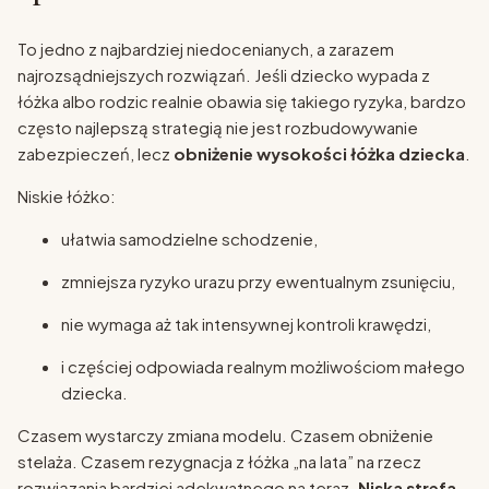
To jedno z najbardziej niedocenianych, a zarazem
najrozsądniejszych rozwiązań. Jeśli dziecko wypada z
łóżka albo rodzic realnie obawia się takiego ryzyka, bardzo
często najlepszą strategią nie jest rozbudowywanie
zabezpieczeń, lecz
obniżenie wysokości łóżka dziecka
.
Niskie łóżko:
ułatwia samodzielne schodzenie,
zmniejsza ryzyko urazu przy ewentualnym zsunięciu,
nie wymaga aż tak intensywnej kontroli krawędzi,
i częściej odpowiada realnym możliwościom małego
dziecka.
Czasem wystarczy zmiana modelu. Czasem obniżenie
stelaża. Czasem rezygnacja z łóżka „na lata” na rzecz
rozwiązania bardziej adekwatnego na teraz.
Niska strefa