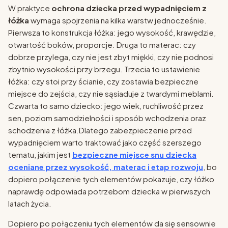
W praktyce
ochrona dziecka przed wypadnięciem z
łóżka
wymaga spojrzenia na kilka warstw jednocześnie.
Pierwsza to konstrukcja łóżka: jego wysokość, krawędzie,
otwartość boków, proporcje. Druga to materac: czy
dobrze przylega, czy nie jest zbyt miękki, czy nie podnosi
zbytnio wysokości przy brzegu. Trzecia to ustawienie
łóżka: czy stoi przy ścianie, czy zostawia bezpieczne
miejsce do zejścia, czy nie sąsiaduje z twardymi meblami.
Czwarta to samo dziecko: jego wiek, ruchliwość przez
sen, poziom samodzielności i sposób wchodzenia oraz
schodzenia z łóżka.Dlatego zabezpieczenie przed
wypadnięciem warto traktować jako część szerszego
tematu, jakim jest
bezpieczne miejsce snu dziecka
oceniane przez wysokość, materac i etap rozwoju
, bo
dopiero połączenie tych elementów pokazuje, czy łóżko
naprawdę odpowiada potrzebom dziecka w pierwszych
latach życia.
Dopiero po połączeniu tych elementów da się sensownie