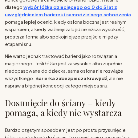
dlatego
wybór łóżka dziecięcego od 0 do 5 lat z
uwzględnieniem barierek i samodzielnego schodzenia
pomaga lepiej ocenić, kiedy osłona boczna jest realnym
wsparciem, a kiedy ważniejsza będzie niższa wysokość,
prostsza forma albo spokojniejsze przejście między
etapami snu.
Nie warto jednak traktować barierki jako rozwiązania
magicznego. Jeśli łóżko jest za wysokie albo zupełnie
niedopasowane do dziecka, sama osłona nie rozwiąże
wszystkiego.
Barierka zabezpiecza krawędź
, ale nie
naprawia błędnej koncepcji całego miejsca snu.
Dosunięcie do ściany – kiedy
pomaga, a kiedy nie wystarcza
Bardzo częstym sposobem jest po prostu przysunięcie
łóżka jedną stroną do ściany. To rozwiązanie rzeczywiście