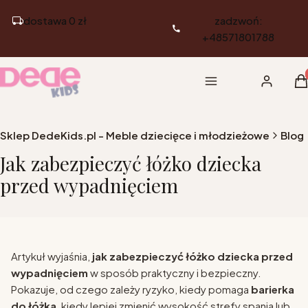
dostawa 0 zł
zadzwoń:
+48571801788
Pr
Menu
Zaloguj si
K
Sklep DedeKids.pl - Meble dziecięce i młodzieżowe
Blog
Jak zabezpieczyć łóżko dziecka
przed wypadnięciem
Artykuł wyjaśnia,
jak zabezpieczyć łóżko dziecka przed
wypadnięciem
w sposób praktyczny i bezpieczny.
Pokazuje, od czego zależy ryzyko, kiedy pomaga
barierka
do łóżka
, kiedy lepiej zmienić wysokość strefy spania lub