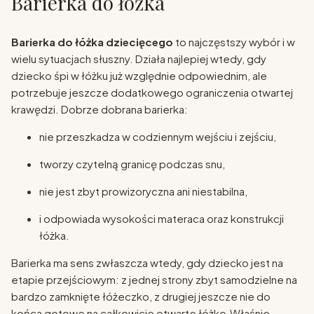
Barierka do łóżka
Barierka do łóżka dziecięcego
to najczęstszy wybór i w
wielu sytuacjach słuszny. Działa najlepiej wtedy, gdy
dziecko śpi w łóżku już względnie odpowiednim, ale
potrzebuje jeszcze dodatkowego ograniczenia otwartej
krawędzi. Dobrze dobrana barierka:
nie przeszkadza w codziennym wejściu i zejściu,
tworzy czytelną granicę podczas snu,
nie jest zbyt prowizoryczna ani niestabilna,
i odpowiada wysokości materaca oraz konstrukcji
łóżka.
Barierka ma sens zwłaszcza wtedy, gdy dziecko jest na
etapie przejściowym: z jednej strony zbyt samodzielne na
bardzo zamknięte łóżeczko, z drugiej jeszcze nie do
końca gotowe na całkowicie otwarte łóżko.Właśnie