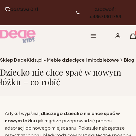
dostawa 0 zł
zadzwoń:
+48571801788
Pr
Menu
Zaloguj si
K
Sklep DedeKids.pl - Meble dziecięce i młodzieżowe
Blog
Dziecko nie chce spać w nowym
łóżku – co robić
Artykuł wyjaśnia,
dlaczego dziecko nie chce spać w
nowym łóżku
i jak mądrze przeprowadzić proces
adaptacji do nowego miejsca snu. Pokazuje najczęstsze
przyczyny oporu, błędy rodziców oraz skuteczne sposoby