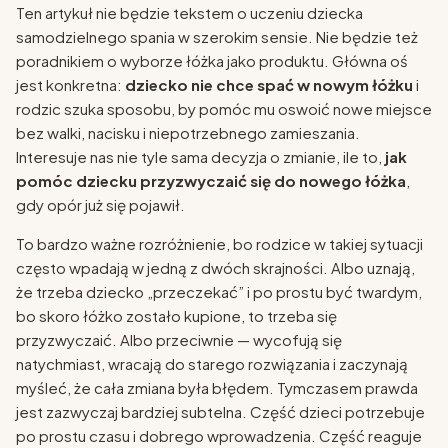
Ten artykuł nie będzie tekstem o uczeniu dziecka
samodzielnego spania w szerokim sensie. Nie będzie też
poradnikiem o wyborze łóżka jako produktu. Główna oś
jest konkretna:
dziecko nie chce spać w nowym łóżku
i
rodzic szuka sposobu, by pomóc mu oswoić nowe miejsce
bez walki, nacisku i niepotrzebnego zamieszania.
Interesuje nas nie tyle sama decyzja o zmianie, ile to,
jak
pomóc dziecku przyzwyczaić się do nowego łóżka
,
gdy opór już się pojawił.
To bardzo ważne rozróżnienie, bo rodzice w takiej sytuacji
często wpadają w jedną z dwóch skrajności. Albo uznają,
że trzeba dziecko „przeczekać” i po prostu być twardym,
bo skoro łóżko zostało kupione, to trzeba się
przyzwyczaić. Albo przeciwnie — wycofują się
natychmiast, wracają do starego rozwiązania i zaczynają
myśleć, że cała zmiana była błędem. Tymczasem prawda
jest zazwyczaj bardziej subtelna. Część dzieci potrzebuje
po prostu czasu i dobrego wprowadzenia. Część reaguje