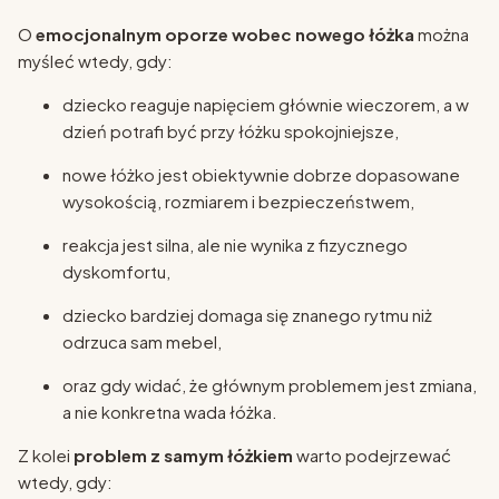
O
emocjonalnym oporze wobec nowego łóżka
można
myśleć wtedy, gdy:
dziecko reaguje napięciem głównie wieczorem, a w
dzień potrafi być przy łóżku spokojniejsze,
nowe łóżko jest obiektywnie dobrze dopasowane
wysokością, rozmiarem i bezpieczeństwem,
reakcja jest silna, ale nie wynika z fizycznego
dyskomfortu,
dziecko bardziej domaga się znanego rytmu niż
odrzuca sam mebel,
oraz gdy widać, że głównym problemem jest zmiana,
a nie konkretna wada łóżka.
Z kolei
problem z samym łóżkiem
warto podejrzewać
wtedy, gdy: