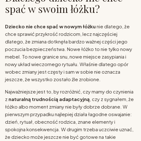
spać w swoim łóżku?
Dziecko nie chce spać w nowym łóżku
nie dlatego, że
chce sprawić przykrość rodzicom, lecz najczęściej
dlatego, że zmiana dotknęła bardzo ważnej części jego
poczucia bezpieczeństwa. Nowe łóżko to nie tylko nowy
mebel. To nowe granice snu, nowe miejsce zasypiania i
nowy układ wieczornego rytuału. Właśnie dlatego opór
wobec zmiany jest częsty i sam w sobie nie oznacza
jeszcze, że wszystko zostało źle zrobione.
Najważniejsze jest to, by rozróżnić, czy mamy do czynienia
z
naturalną trudnością adaptacyjną
, czy z sygnałem, że
łóżko albo moment zmiany nie były dobrze dobrane. W
pierwszym przypadku najlepiej działa łagodne oswajanie:
dzień, rytuał, obecność rodzica, znane elementy i
spokojna konsekwencja. W drugim trzeba uczciwie uznać,
że dziecko może jeszcze nie być gotowe na takie