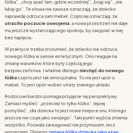
łóżka”, „chcę spać tam, gdzie wcześniej”, „boję się”, „nie
lubię go”. Te słowa nie zawsze oznaczają, że dziecko
naprawdę odrzuca sam mebel. Częściej oznaczają, że
utraciło poczucie oswojenia
, a nowa przestrzeń nie daje
mu jeszcze wystarczającego spokoju, by zasypiać w niej
bez napięcia.
W praktyce trzeba zrozumieć, że dziecko nie odrzuca
nowego łóżka w sensie estetycznym. Ono reaguje na
zmianę warunków, które były częścią jego
bezpieczeństwa. I właśnie dlatego
niechęć do nowego
łóżka
często jest tak emocjonalna. To nie jest upór o
mebel. To jest opór wobec utraty znanego układu.
Rodzicowi bardzo pomaga przyjęcie tej perspektywy.
Zamiast myśleć: „przecież to tylko łóżko”, lepiej
pomyśleć: „dla dziecka to jest nowe miejsce snu, którego
jeszcze nie czuje jako swojego”. Taki punkt wyjścia zmienia
wszystko. Pozwala zareagować nie przymusem, lecz
wsparciem. Dlatego
zmiana łóżka dziecka jako etap