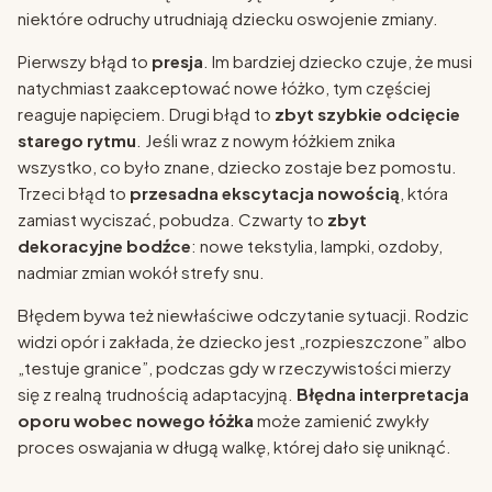
niektóre odruchy utrudniają dziecku oswojenie zmiany.
Pierwszy błąd to
presja
. Im bardziej dziecko czuje, że musi
natychmiast zaakceptować nowe łóżko, tym częściej
reaguje napięciem. Drugi błąd to
zbyt szybkie odcięcie
starego rytmu
. Jeśli wraz z nowym łóżkiem znika
wszystko, co było znane, dziecko zostaje bez pomostu.
Trzeci błąd to
przesadna ekscytacja nowością
, która
zamiast wyciszać, pobudza. Czwarty to
zbyt
dekoracyjne bodźce
: nowe tekstylia, lampki, ozdoby,
nadmiar zmian wokół strefy snu.
Błędem bywa też niewłaściwe odczytanie sytuacji. Rodzic
widzi opór i zakłada, że dziecko jest „rozpieszczone” albo
„testuje granice”, podczas gdy w rzeczywistości mierzy
się z realną trudnością adaptacyjną.
Błędna interpretacja
oporu wobec nowego łóżka
może zamienić zwykły
proces oswajania w długą walkę, której dało się uniknąć.