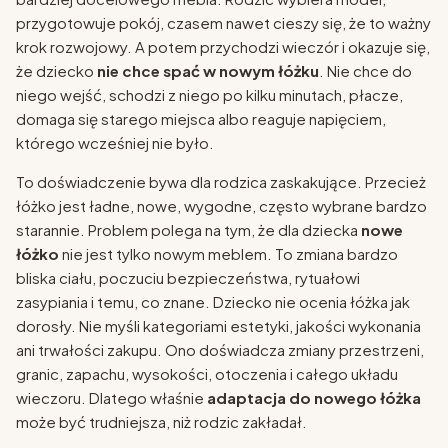
przygotowuje pokój, czasem nawet cieszy się, że to ważny
krok rozwojowy. A potem przychodzi wieczór i okazuje się,
że dziecko
nie chce spać w nowym łóżku
. Nie chce do
niego wejść, schodzi z niego po kilku minutach, płacze,
domaga się starego miejsca albo reaguje napięciem,
którego wcześniej nie było.
To doświadczenie bywa dla rodzica zaskakujące. Przecież
łóżko jest ładne, nowe, wygodne, często wybrane bardzo
starannie. Problem polega na tym, że dla dziecka
nowe
łóżko
nie jest tylko nowym meblem. To zmiana bardzo
bliska ciału, poczuciu bezpieczeństwa, rytuałowi
zasypiania i temu, co znane. Dziecko nie ocenia łóżka jak
dorosły. Nie myśli kategoriami estetyki, jakości wykonania
ani trwałości zakupu. Ono doświadcza zmiany przestrzeni,
granic, zapachu, wysokości, otoczenia i całego układu
wieczoru. Dlatego właśnie
adaptacja do nowego łóżka
może być trudniejsza, niż rodzic zakładał.