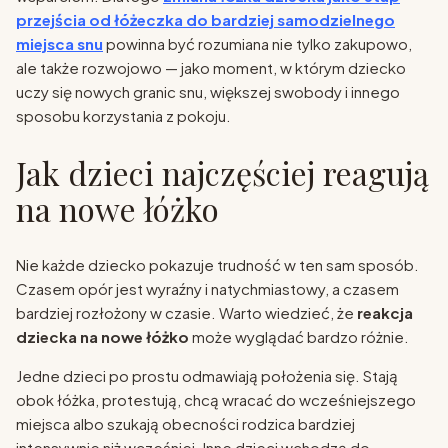
przejścia od łóżeczka do bardziej samodzielnego
miejsca snu
powinna być rozumiana nie tylko zakupowo,
ale także rozwojowo — jako moment, w którym dziecko
uczy się nowych granic snu, większej swobody i innego
sposobu korzystania z pokoju.
Jak dzieci najczęściej reagują
na nowe łóżko
Nie każde dziecko pokazuje trudność w ten sam sposób.
Czasem opór jest wyraźny i natychmiastowy, a czasem
bardziej rozłożony w czasie. Warto wiedzieć, że
reakcja
dziecka na nowe łóżko
może wyglądać bardzo różnie.
Jedne dzieci po prostu odmawiają położenia się. Stają
obok łóżka, protestują, chcą wracać do wcześniejszego
miejsca albo szukają obecności rodzica bardziej
intensywnie niż wcześniej. Inne dzieci wchodzą do