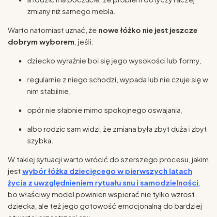
zmiany niż samego mebla.
Warto natomiast uznać, że
nowe łóżko nie jest jeszcze
dobrym wyborem
, jeśli:
dziecko wyraźnie boi się jego wysokości lub formy,
regularnie z niego schodzi, wypada lub nie czuje się w
nim stabilnie,
opór nie słabnie mimo spokojnego oswajania,
albo rodzic sam widzi, że zmiana była zbyt duża i zbyt
szybka.
W takiej sytuacji warto wrócić do szerszego procesu, jakim
jest
wybór łóżka dziecięcego w pierwszych latach
życia z uwzględnieniem rytuału snu i samodzielności
,
bo właściwy model powinien wspierać nie tylko wzrost
dziecka, ale też jego gotowość emocjonalną do bardziej