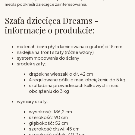
mebla podkreśli dziecięce zainteresowania.
Szafa dziecięca Dreams -
informacje o produkcie:
materiał: biała płyta laminowana o grubości 18 mm
naklejka na front szafy (różne wzory)
system mocowania do ściany
środek szafy:
drążek na wieszaki o dł. 42 cm
4 regulowane półki o max. obciążeniu do 5 kg
szuflada na prowadnicach kulkowych i max.
obciążeniu do 3 kg
wymiary szafy:
wysokość: 186,2 cm
szerokość: 90 cm
głębokość: 52 cm
szerokość drzwi: 45 cm
szerokość półek: 40,2 cm