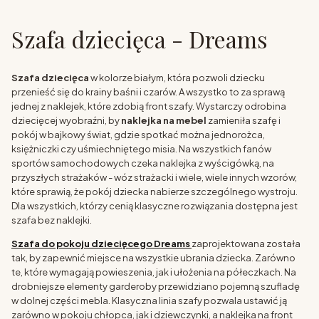
Szafa dziecięca - Dreams
Szafa dziecięca
w kolorze białym, która pozwoli dziecku
przenieść się do krainy baśni i czarów. A wszystko to za sprawą
jednej z naklejek, które zdobią front szafy. Wystarczy odrobina
dziecięcej wyobraźni, by
naklejka na mebel
zamieniła szafę i
pokój w bajkowy świat, gdzie spotkać można jednorożca,
księżniczki czy uśmiechniętego misia. Na wszystkich fanów
sportów samochodowych czeka naklejka z wyścigówką, na
przyszłych strażaków - wóz strażacki i wiele, wiele innych wzorów,
które sprawią, że pokój dziecka nabierze szczególnego wystroju.
Dla wszystkich, którzy cenią klasyczne rozwiązania dostępna jest
szafa bez naklejki.
Szafa do pokoju dziecięcego Dreams
zaprojektowana została
tak, by zapewnić miejsce na wszystkie ubrania dziecka. Zarówno
te, które wymagają powieszenia, jak i ułożenia na półeczkach. Na
drobniejsze elementy garderoby przewidziano pojemną szufladę
w dolnej części mebla. Klasyczna linia szafy pozwala ustawić ją
zarówno w pokoju chłopca, jak i dziewczynki, a naklejka na front