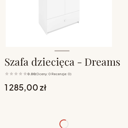
Szafa dziecięca - Dreams
0.00
(Oceny: 0 Recenzje: 0)
Cena
1 285,00 zł
Wybierz opcje
Poszczególne warianty mogą różnić się ceną