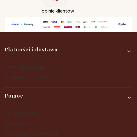
opinie klientów
Linki w stopce
Płatności i dostawa
Formy płatności
Dostawa i realizacja
Pomoc
Jak kupować?
Regulamin
Polityka prywatności