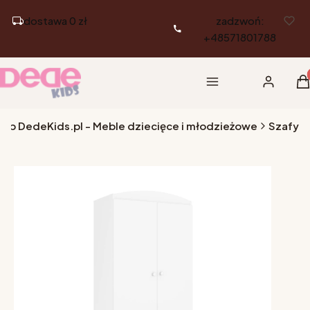
dostawa 0 zł
zadzwoń:
+48571801788
Pr
Menu
Zaloguj si
K
lep DedeKids.pl - Meble dziecięce i młodzieżowe
Szafy