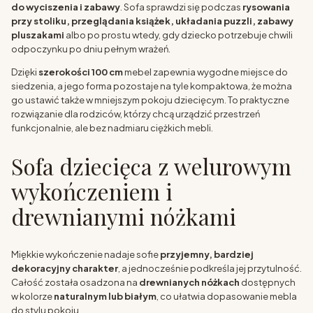
do wyciszenia i zabawy
. Sofa sprawdzi się podczas
rysowania
przy stoliku, przeglądania książek, układania puzzli, zabawy
pluszakami
albo po prostu wtedy, gdy dziecko potrzebuje chwili
odpoczynku po dniu pełnym wrażeń.
Dzięki
szerokości 100 cm
mebel zapewnia wygodne miejsce do
siedzenia, a jego forma pozostaje na tyle kompaktowa, że można
go ustawić także w mniejszym pokoju dziecięcym. To praktyczne
rozwiązanie dla rodziców, którzy chcą urządzić przestrzeń
funkcjonalnie, ale bez nadmiaru ciężkich mebli.
Sofa dziecięca z welurowym
wykończeniem i
drewnianymi nóżkami
Miękkie wykończenie nadaje sofie
przyjemny, bardziej
dekoracyjny charakter
, a jednocześnie podkreśla jej przytulność.
Całość została osadzona na
drewnianych nóżkach
dostępnych
w kolorze
naturalnym lub białym
, co ułatwia dopasowanie mebla
do stylu pokoju.