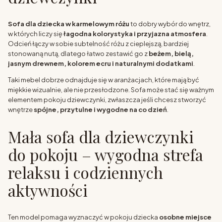
Sofa dla dziecka w karmelowym różu
to dobry wybór do wnętrz,
w których liczy się
łagodna kolorystyka i przyjazna atmosfera
.
Odcień łączy w sobie subtelność różu z cieplejszą, bardziej
stonowaną nutą, dlatego łatwo zestawić go z
beżem, bielą,
jasnym drewnem, kolorem ecru i naturalnymi dodatkami
.
Taki mebel dobrze odnajduje się w aranżacjach, które mają być
miękkie wizualnie, ale nie przesłodzone. Sofa może stać się ważnym
elementem pokoju dziewczynki, zwłaszcza jeśli chcesz stworzyć
wnętrze
spójne, przytulne i wygodne na co dzień
.
Mała sofa dla dziewczynki
do pokoju – wygodna strefa
relaksu i codziennych
aktywności
Ten model pomaga wyznaczyć w pokoju dziecka
osobne miejsce