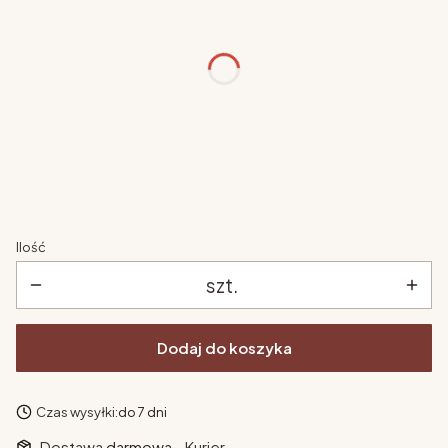
nogi - kolor
*
Wybierz
fotelik nogi - długość
*
Wybierz
Ilość
szt.
Dodaj do koszyka
Czas wysyłki:
do 7 dni
Dostawa
darmowa
- Kurier