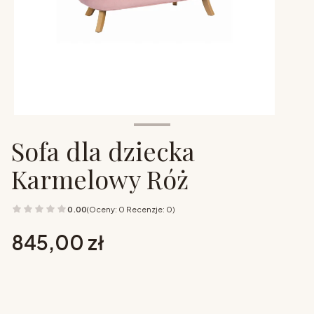
Sofa dla dziecka
Karmelowy Róż
0.00
(Oceny: 0 Recenzje: 0)
Cena
845,00 zł
Wybierz opcje
Poszczególne warianty mogą różnić się ceną