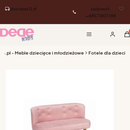
dostawa 0 zł
zadzwoń:
+48571801788
Pr
Menu
Zaloguj si
K
ds.pl - Meble dziecięce i młodzieżowe
Fotele dla dzieci