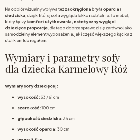
Na odbiór wizualny wpływa też
zaokrąglona bryła oparcia i
siedziska
, dzięki której sofa wygląda lekko i subtelnie. To mebel,
który łączy
komfort użytkowania, estetyczny wygląd i
dziecięce proporcje
, dlatego dobrze sprawdzi się zarówno jako
samodzielny element wyposażenia, jak i część większego kącika z
stolikiem lub regałem.
Wymiary i parametry sofy
dla dziecka Karmelowy Róż
Wymiary sofy dziecięcej:
wysokość:
53 / 61 cm
szerokość:
100 cm
głębokość siedziska:
35 cm
wysokość oparcia:
30 cm
waga:
8,8 kg