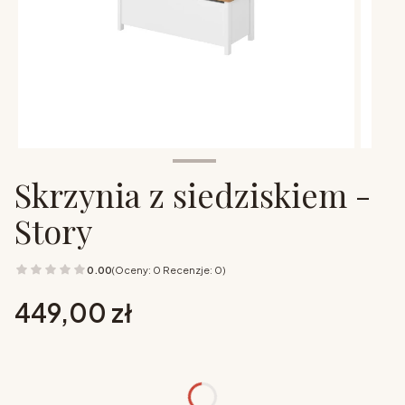
Skrzynia z siedziskiem -
Story
0.00
(Oceny: 0 Recenzje: 0)
Cena
449,00 zł
Wybierz opcje
Poszczególne warianty mogą różnić się ceną