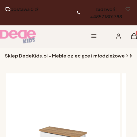
dostawa 0 zł
zadzwoń:
+48571801788
Pr
Menu
Zaloguj si
K
Sklep DedeKids.pl - Meble dziecięce i młodzieżowe
Me