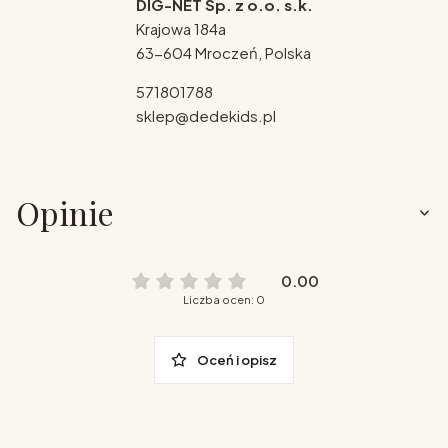
DIG-NET Sp. z o.o. s.k.
Krajowa 184a
63-604 Mroczeń, Polska
571801788
sklep@dedekids.pl
Opinie
0.00
Liczba ocen: 0
Oceń i opisz