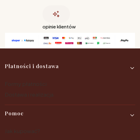
opinie klientów
Linki w stopce
Płatności i dostawa
Formy płatności
Dostawa i realizacja
Pomoc
Jak kupować?