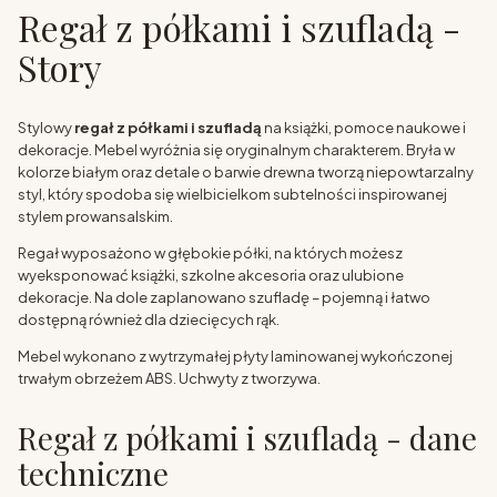
Regał z półkami i szufladą -
Story
Stylowy
regał z półkami i szufladą
na książki, pomoce naukowe i
dekoracje. Mebel wyróżnia się oryginalnym charakterem. Bryła w
kolorze białym oraz detale o barwie drewna tworzą niepowtarzalny
styl, który spodoba się wielbicielkom subtelności inspirowanej
stylem prowansalskim.
Regał wyposażono w głębokie półki, na których możesz
wyeksponować książki, szkolne akcesoria oraz ulubione
dekoracje. Na dole zaplanowano szufladę – pojemną i łatwo
dostępną również dla dziecięcych rąk.
Mebel wykonano z wytrzymałej płyty laminowanej wykończonej
trwałym obrzeżem ABS. Uchwyty z tworzywa.
Regał z półkami i szufladą - dane
techniczne