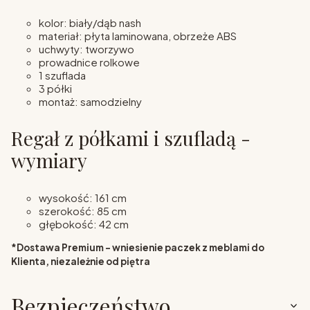
kolor: biały/dąb nash
materiał: płyta laminowana, obrzeże ABS
uchwyty: tworzywo
prowadnice rolkowe
1 szuflada
3 półki
montaż: samodzielny
Regał z półkami i szufladą -
wymiary
wysokość: 161 cm
szerokość: 85 cm
głębokość: 42 cm
*Dostawa Premium - wniesienie paczek z meblami do
Klienta, niezależnie od piętra
Bezpieczeństwo