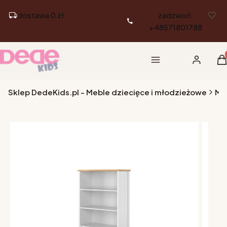
dostawa 0 zł
zadzwoń:
+48571801788
Pr
Menu
Zaloguj si
K
Sklep DedeKids.pl - Meble dziecięce i młodzieżowe
Me