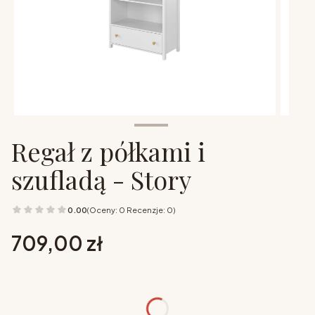
Regał z półkami i
szufladą - Story
0.00
(Oceny: 0 Recenzje: 0)
Cena
709,00 zł
Wybierz opcje
Poszczególne warianty mogą różnić się ceną