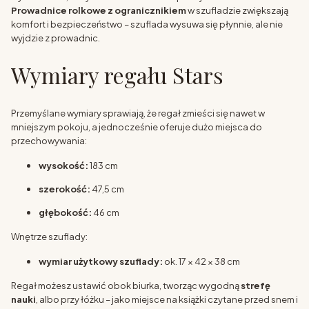
Prowadnice rolkowe z ogranicznikiem
w szufladzie zwiększają
komfort i bezpieczeństwo – szuflada wysuwa się płynnie, ale nie
wyjdzie z prowadnic.
Wymiary regału Stars
Przemyślane wymiary sprawiają, że regał zmieści się nawet w
mniejszym pokoju, a jednocześnie oferuje dużo miejsca do
przechowywania:
wysokość:
183 cm
szerokość:
47,5 cm
głębokość:
46 cm
Wnętrze szuflady:
wymiar użytkowy szuflady:
ok. 17 × 42 × 38 cm
Regał możesz ustawić obok biurka, tworząc wygodną
strefę
nauki
, albo przy łóżku – jako miejsce na książki czytane przed snem i