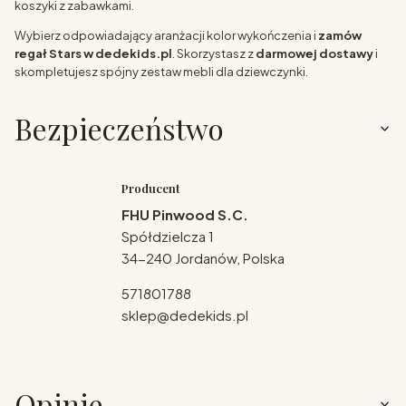
koszyki z zabawkami.
Wybierz odpowiadający aranżacji kolor wykończenia i
zamów
regał Stars w dedekids.pl
. Skorzystasz z
darmowej dostawy
i
skompletujesz spójny zestaw mebli dla dziewczynki.
Bezpieczeństwo
Producent
FHU Pinwood S.C.
Spółdzielcza 1
34-240 Jordanów, Polska
571801788
sklep@dedekids.pl
Opinie