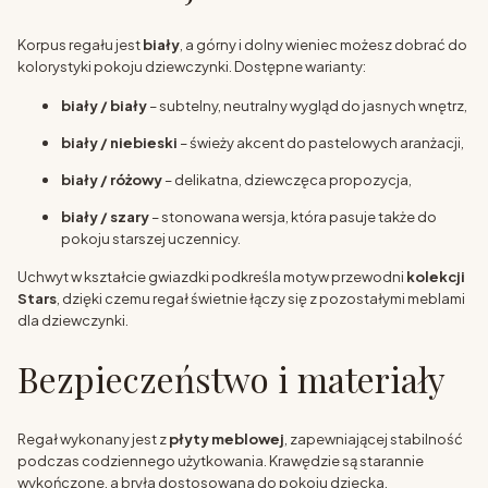
Korpus regału jest
biały
, a górny i dolny wieniec możesz dobrać do
kolorystyki pokoju dziewczynki. Dostępne warianty:
biały / biały
– subtelny, neutralny wygląd do jasnych wnętrz,
biały / niebieski
– świeży akcent do pastelowych aranżacji,
biały / różowy
– delikatna, dziewczęca propozycja,
biały / szary
– stonowana wersja, która pasuje także do
pokoju starszej uczennicy.
Uchwyt w kształcie gwiazdki podkreśla motyw przewodni
kolekcji
Stars
, dzięki czemu regał świetnie łączy się z pozostałymi meblami
dla dziewczynki.
Bezpieczeństwo i materiały
Regał wykonany jest z
płyty meblowej
, zapewniającej stabilność
podczas codziennego użytkowania. Krawędzie są starannie
wykończone, a bryła dostosowana do pokoju dziecka.