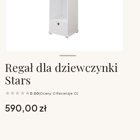
Regał dla dziewczynki
Stars
0.00
(Oceny: 0 Recenzje: 0)
Cena
590,00 zł
Wybierz opcje
Poszczególne warianty mogą różnić się ceną