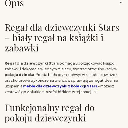
Opis
Regał dla dziewczynki Stars
– biały regał na książki i
zabawki
Regał dla dziewczynki Stars
pomaga uporządkować książki,
zabawki i dekoracje w jednym miejscu, tworząc przytulny kącik w
pokoju dziecka
. Prosta biała bryła, uchwyt w kształcie gwiazdki
oraz kolorowe wykończenia wieńców sprawiają, że regał idealnie
uzupełnia
meble dla dziewczynki z kolekcji Stars
– możesz
zestawić go z biurkiem, szafą i łóżkiem w tej samej linii.
Funkcjonalny regał do
pokoju dziewczynki