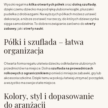
Wysoki regał ma
kilka otwartych półek
oraz
dolną szufladę
,
dzięki czemu dziecko ma pod ręką ulubione książki, pluszaki i
pudełka z drobiazgami. Na wyższych półkach możesz ustawić
dekoracje, a niższe zostawić na rzeczy, do których dziewczynka
sięga samodzielnie. To dobre rozwiązanie zarówno do
strefy
zabawy
, jak i
strefy nauki
.
Półki i szuflada – łatwa
organizacja
Otwarta forma regału ułatwia dziecku odkładanie ulubionych
przedmiotów na miejsce. Dolna
szuflada na prowadnicach
rolkowych z ogranicznikiem
pomieści mniejsze zabawki, gry lub
akcesoria szkolne. Dzięki temu w pokoju łatwiej utrzymać porządek,
a wszystko ma swoje stałe miejsce.
Kolory, styl i dopasowanie
do aranżacji