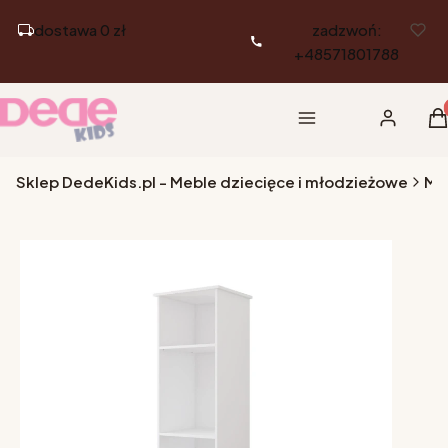
dostawa 0 zł
zadzwoń:
+48571801788
Pr
Menu
Zaloguj si
K
Sklep DedeKids.pl - Meble dziecięce i młodzieżowe
Me