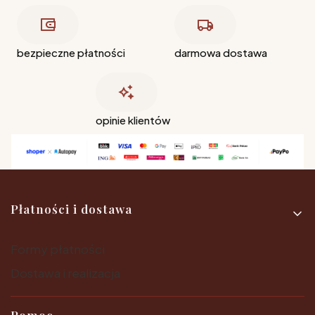
bezpieczne płatności
darmowa dostawa
opinie klientów
Linki w stopce
Płatności i dostawa
Formy płatności
Dostawa i realizacja
Pomoc