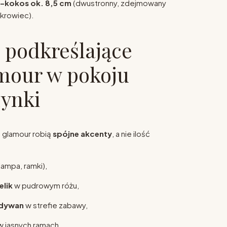
–kokos ok. 8,5 cm
(dwustronny, zdejmowany
krowiec).
 podkreślające
amour w pokoju
ynki
kt glamour robią
spójne akcenty
, a nie ilość
lampa, ramki),
elik
w pudrowym różu,
 dywan
w strefie zabawy,
 w jasnych ramach,