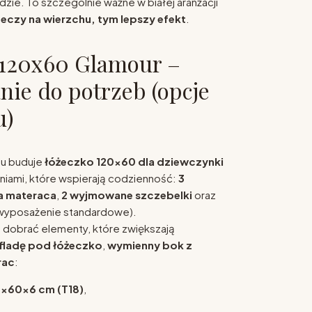
zie. To szczególnie ważne w białej aranżacji
zeczy na wierzchu, tym lepszy efekt
.
 120x60 Glamour –
ie do potrzeb (opcje
u)
nu buduje
ł
óżeczko 120×60 dla dziewczynki
niami, które wspierają codzienność:
3
a materaca
,
2 wyjmowane szczebelki
oraz
wyposażenie standardowe).
obrać elementy, które zwiększają
fladę pod łóżeczko
,
wymienny bok z
rac
:
×60×6 cm (T18)
,