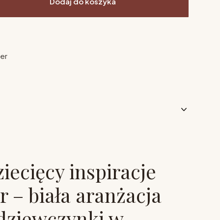
Dodaj do koszyka
ier
iecięcy inspiracje
 – biała aranżacja
dziewczynki w