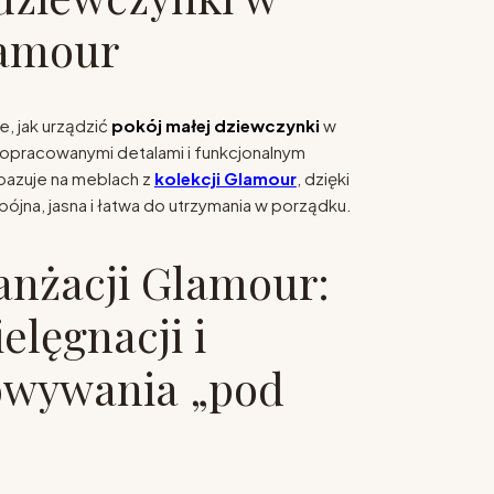
lamour
e, jak urządzić
pokój małej dziewczynki
w
 dopracowanymi detalami i funkcjonalnym
bazuje na meblach z
kolekcji Glamour
, dzięki
ójna, jasna i łatwa do utrzymania w porządku.
anżacji Glamour:
ielęgnacji i
owywania „pod