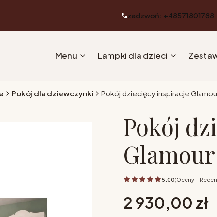
zadzwoń: +48571801788
Menu
Lampki dla dzieci
Zestaw
e
Pokój dla dziewczynki
Pokój dziecięcy inspiracje Glamou
Pokój dzi
Glamour
5.00
(Oceny: 1 Recenz
Cena
2 930,00 zł