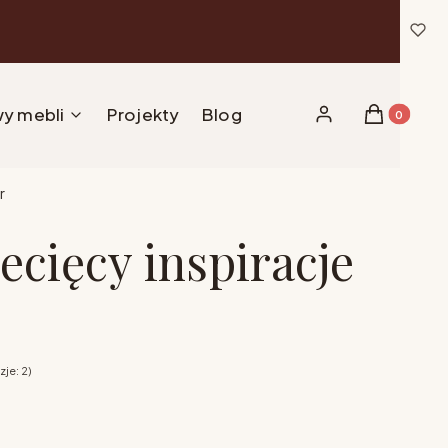
y mebli
Projekty
Blog
Produkty w 
Zaloguj się
Koszyk
r
ecięcy inspiracje
je: 2)