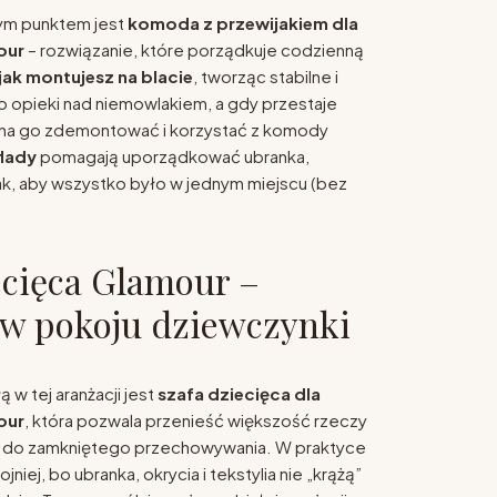
żnym punktem jest
k
omoda z przewijakiem dla
our
– rozwiązanie, które porządkuje codzienną
jak montujesz na blacie
, tworząc stabilne i
 opieki nad niemowlakiem, a gdy przestaje
na go zdemontować i korzystać z komody
lady
pomagają uporządkować ubranka,
 tak, aby wszystko było w jednym miejscu (bez
ecięca Glamour –
w pokoju dziewczynki
 w tej aranżacji jest
s
zafa dziecięca dla
our
, która pozwala przenieść większość rzeczy
 do zamkniętego przechowywania. W praktyce
iej, bo ubranka, okrycia i tekstylia nie „krążą”