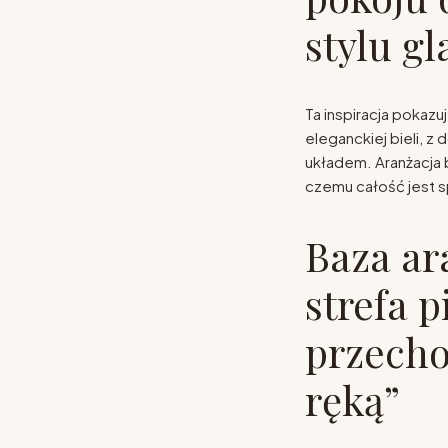
stylu g
Ta inspiracja pokazuj
eleganckiej bieli, z
układem. Aranżacja 
czemu całość jest sp
Baza ar
strefa p
przech
ręką”