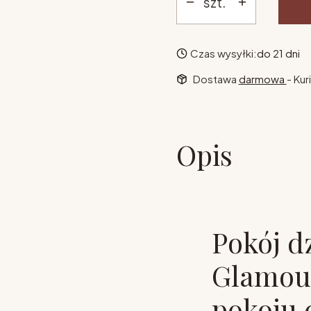
szt.
Czas wysyłki:
do 21 dni
Dostawa
darmowa
- Kur
Opis
Pokój dz
Glamour
pokoju 