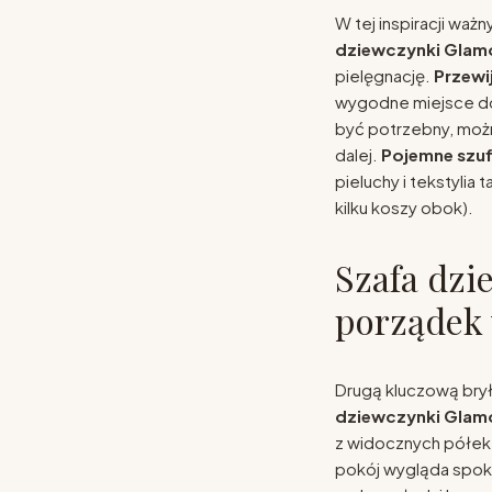
W tej inspiracji wa
dziewczynki Glam
pielęgnację.
Przewi
wygodne miejsce do
być potrzebny, moż
dalej.
Pojemne szuf
pieluchy i tekstylia
kilku koszy obok).
Szafa dzi
porządek 
Drugą kluczową bryłą
dziewczynki Glam
z widocznych półek
pokój wygląda spokojn