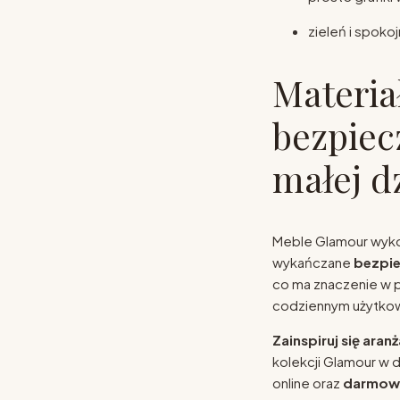
zieleń i spokoj
Materiał
bezpiec
małej d
Meble Glamour wyko
wykańczane
bezpie
co ma znaczenie w p
codziennym użytkow
Zainspiruj się ara
kolekcji Glamour w 
online oraz
darmow