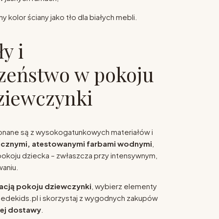
ny kolor ściany jako tło dla białych mebli.
y i
zeństwo w pokoju
ziewczynki
nane są z wysokogatunkowych materiałów i
cznymi, atestowanymi farbami wodnymi
,
okoju dziecka – zwłaszcza przy intensywnym,
aniu.
nżacją pokoju dziewczynki
, wybierz elementy
dedekids.pl i skorzystaj z wygodnych zakupów
ej dostawy
.