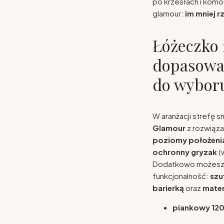
po krzesłach i komod
glamour:
im mniej r
Łóżeczko
dopasowan
do wybor
W aranżacji strefę s
Glamour
z rozwiąza
poziomy położeni
ochronny gryzak
(
Dodatkowo możesz d
funkcjonalność:
szu
barierką
oraz
mate
piankowy 120