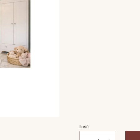
Wybierz opcje
Poszczególne warianty mogą 
szuflada pod łóżko
*
Wybierz
barierka do łóżka
*
Wybierz
materac 120x60
*
Wybierz
Ilość