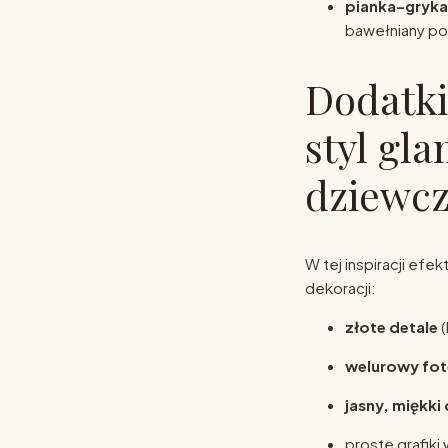
pianka–gryka
bawełniany po
Dodatki
styl gl
dziewcz
W tej inspiracji efe
dekoracji:
złote detale
(
welurowy fot
jasny, miękki
proste grafiki