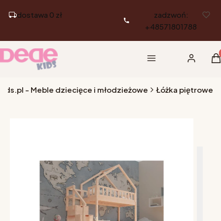
dostawa 0 zł
zadzwoń:
+48571801788
Pr
Menu
Zaloguj si
K
ids.pl - Meble dziecięce i młodzieżowe
Łóżka piętrowe