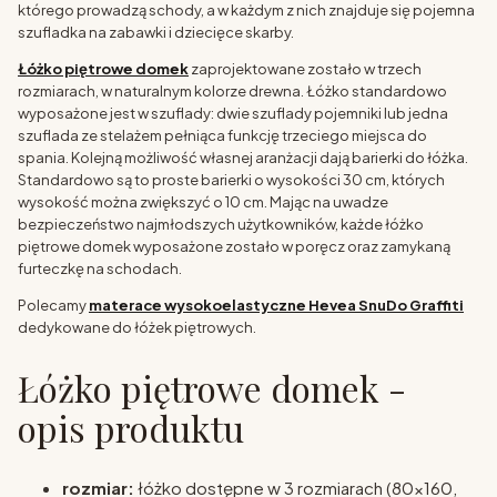
którego prowadzą schody, a w każdym z nich znajduje się pojemna
szufladka na zabawki i dziecięce skarby.
Łóżko piętrowe domek
zaprojektowane zostało w trzech
rozmiarach, w naturalnym kolorze drewna. Łóżko standardowo
wyposażone jest w szuflady: dwie szuflady pojemniki lub jedna
szuflada ze stelażem pełniąca funkcję trzeciego miejsca do
spania. Kolejną możliwość własnej aranżacji dają barierki do łóżka.
Standardowo są to proste barierki o wysokości 30 cm, których
wysokość można zwiększyć o 10 cm. Mając na uwadze
bezpieczeństwo najmłodszych użytkowników, każde łóżko
piętrowe domek wyposażone zostało w poręcz oraz zamykaną
furteczkę na schodach.
Polecamy
materace wysokoelastyczne Hevea SnuDo Graffiti
dedykowane do łóżek piętrowych.
Łóżko piętrowe domek -
opis produktu
rozmiar:
łóżko dostępne w 3 rozmiarach (80x160,