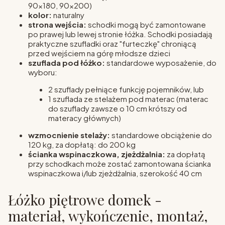
90x180, 90x200)
kolor:
naturalny
strona wejścia:
schodki mogą być zamontowane
po prawej lub lewej stronie łóżka. Schodki posiadają
praktyczne szufladki oraz "furteczkę" chroniącą
przed wejściem na górę młodsze dzieci
szuflada pod łóżko:
standardowe wyposażenie, do
wyboru:
2 szuflady pełniące funkcję pojemników, lub
1 szuflada ze stelażem pod materac (materac
do szuflady zawsze o 10 cm krótszy od
materacy głównych)
wzmocnienie stelaży:
standardowe obciążenie do
120 kg, za dopłatą: do 200 kg
ścianka wspinaczkowa, zjeżdżalnia:
za dopłatą
przy schodkach może zostać zamontowana ścianka
wspinaczkowa i/lub zjeżdżalnia, szerokość 40 cm
Łóżko piętrowe domek -
materiał, wykończenie, montaż,