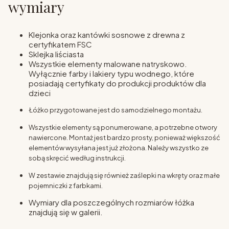
wymiary
Klejonka oraz kantówki sosnowe z drewna z
certyfikatem FSC
Sklejka liściasta
Wszystkie elementy malowane natryskowo.
Wyłącznie farby i lakiery typu wodnego, które
posiadają certyfikaty do produkcji produktów dla
dzieci
Łóżko przygotowane jest do samodzielnego montażu.
Wszystkie elementy są ponumerowane, a potrzebne otwory
nawiercone. Montaż jest bardzo prosty, ponieważ większość
elementów wysyłana jest już złożona. Należy wszystko ze
sobą skręcić według instrukcji.
W zestawie znajdują się również zaślepki na wkręty oraz małe
pojemniczki z farbkami.
Wymiary dla poszczególnych rozmiarów łóżka
znajdują się w galerii.