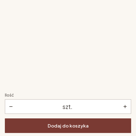
wzmocnienie stelaży
*
Wybierz
ścianka wspinaczkowa
*
Wybierz
zjeżdżalnia
*
Wybierz
Ilość
szt.
Dodaj do koszyka