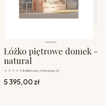
Łóżko piętrowe domek -
natural
0.00
(Oceny: 0 Recenzje: 0)
Cena
5 395,00 zł
Wybierz opcje
Poszczególne warianty mogą różnić się ceną