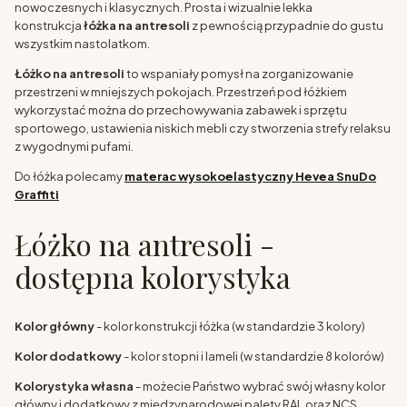
nowoczesnych i klasycznych. Prosta i wizualnie lekka
konstrukcja
łóżka na antresoli
z pewnością przypadnie do gustu
wszystkim nastolatkom.
Łóżko na antresoli
to wspaniały pomysł na zorganizowanie
przestrzeni w mniejszych pokojach. Przestrzeń pod łóżkiem
wykorzystać można do przechowywania zabawek i sprzętu
sportowego, ustawienia niskich mebli czy stworzenia strefy relaksu
z wygodnymi pufami.
Do łóżka polecamy
materac wysokoelastyczny Hevea SnuDo
Graffiti
Łóżko na antresoli -
dostępna kolorystyka
Kolor główny
- kolor konstrukcji łóżka (w standardzie 3 kolory)
Kolor dodatkowy
- kolor stopni i lameli (w standardzie 8 kolorów)
Kolorystyka własna
- możecie Państwo wybrać swój własny kolor
główny i dodatkowy z międzynarodowej palety RAL oraz NCS