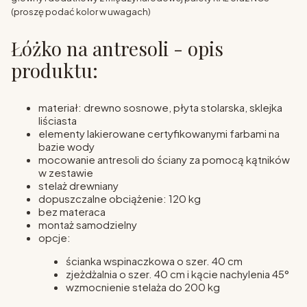
(proszę podać kolor w uwagach)
Łóżko na antresoli - opis
produktu:
materiał: drewno sosnowe, płyta stolarska, sklejka
liściasta
elementy lakierowane certyfikowanymi farbami na
bazie wody
mocowanie antresoli do ściany za pomocą kątników
w zestawie
stelaż drewniany
dopuszczalne obciążenie: 120 kg
bez materaca
montaż samodzielny
opcje:
ścianka wspinaczkowa o szer. 40 cm
zjeżdżalnia o szer. 40 cm i kącie nachylenia 45°
wzmocnienie stelaża do 200 kg