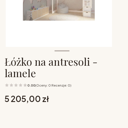
Łóżko na antresoli -
lamele
0.00
(Oceny: 0 Recenzje: 0)
Cena
5 205,00 zł
Wybierz opcje
Poszczególne warianty mogą różnić się ceną