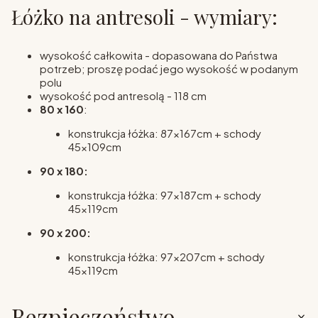
Łóżko na antresoli - wymiary:
wysokość całkowita - dopasowana do Państwa
potrzeb; proszę podać jego wysokość w podanym
polu
wysokość pod antresolą - 118 cm
80 x 160
:
konstrukcja łóżka: 87x167cm + schody
45x109cm
90 x 180:
konstrukcja łóżka: 97x187cm + schody
45x119cm
90 x 200:
konstrukcja łóżka: 97x207cm + schody
45x119cm
Bezpieczeństwo