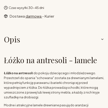
Czas wysyłki:
30-45 dni
Dostawa
darmowa
- Kurier
Opis
Łóżko na antresoli - lamele
Łóżko na antresoli
do pokoju dziecięcego i młodzieżowego.
Przestrzeń do spania "schowana" została za drewnianymi lamelami,
które pełnią funkcję parawanu i barierki chroniącej przed
wypadnięciem z łóżka. Do łóżka prowadzą schodki, które mogą
umieszczone z prawej lub lewej strony mebla, a każdy z nich kryje
szufladkę na drobiazgi.
Modne i atrakcyjne lamele drewniane pasują do aranżacji