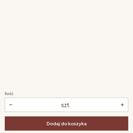
ścianka wspinaczkowa
*
Wybierz
zjeżdżalnia
*
Wybierz
wzmocnienie stelaża (do 200kg)
*
Wybierz
Ilość
szt.
Dodaj do koszyka