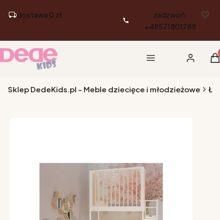
dostawa 0 zł
zadzwoń:
+48571801788
Pr
Menu
Zaloguj si
K
Sklep DedeKids.pl - Meble dziecięce i młodzieżowe
Łó