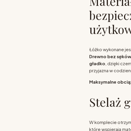
Materiał
bezpiec
użytko
Łóżko wykonane jes
Drewno bez sękó
gładko
, dzięki cze
przyjazna w codzie
Maksymalne obciąż
Stelaż g
W komplecie otrzy
które wspierają mat