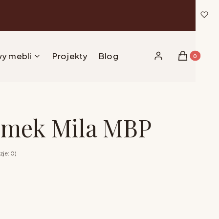
y mebli
Projekty
Blog
Produkty w 
Zaloguj się
Koszyk
omek Mila MBP
je: 0)