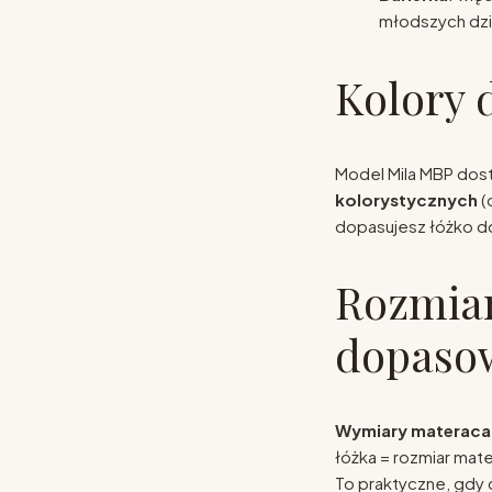
młodszych dzi
Kolory 
Model Mila MBP dost
kolorystycznych
(
dopasujesz łóżko do
Rozmiar
dopasow
Wymiary materaca
łóżka = rozmiar mate
To praktyczne, gdy 