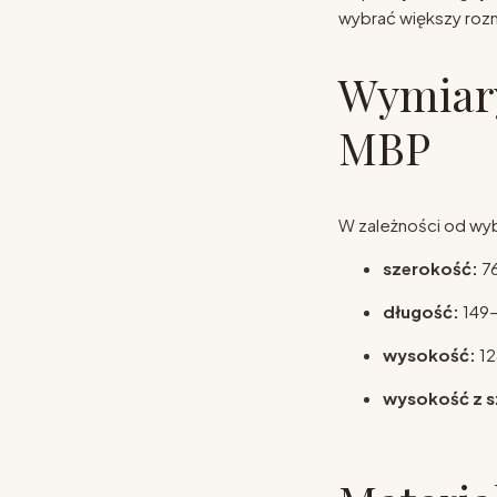
wybrać większy rozm
Wymiary
MBP
W zależności od wy
szerokość:
76
długość:
149–
wysokość:
12
wysokość z s