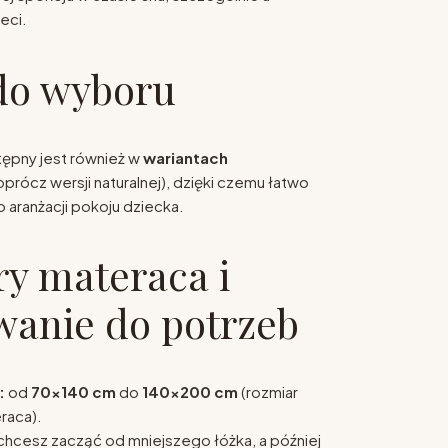
eci.
do wyboru
ępny jest również w
wariantach
oprócz wersji naturalnej), dzięki czemu łatwo
 aranżacji pokoju dziecka.
y materaca i
anie do potrzeb
:
od
70×140 cm
do
140×200 cm
(rozmiar
raca).
chcesz zacząć od mniejszego łóżka, a później