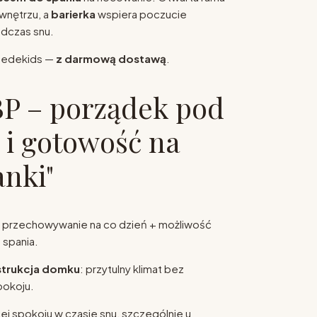
wnętrzu, a
barierka
wspiera poczucie
dczas snu.
dedekids —
z darmową dostawą
.
P – porządek pod
 i gotowość na
nki"
: przechowywanie na co dzień + możliwość
spania.
strukcja domku
: przytulny klimat bez
pokoju.
cej spokoju w czasie snu, szczególnie u