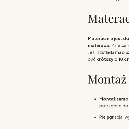
Matera
Materac nie jest d
materaca.
Zalecan
Jeśli szuflada ma sł
być
krótszy o 10 c
Montaż 
Montaż samo
potrzebne do z
Pielęgnacja: 