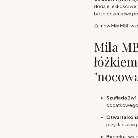
dodaje lekkości we 
bezpieczeństwa po
Zamów Mila MBP w 
Mila MB
łóżkiem
"nocowa
Szuflada 2w1
dodatkowego 
Otwarta kon
przytłaczania 
Barierka
: wię