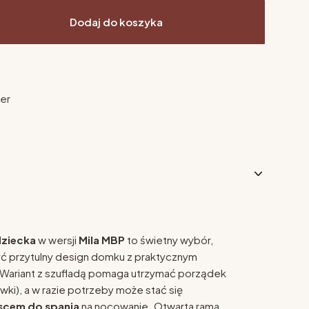
Dodaj do koszyka
ier
dziecka
w wersji
Mila MBP
to świetny wybór,
yć przytulny design domku z praktycznym
ariant z szufladą pomaga utrzymać porządek
wki), a w razie potrzeby może stać się
cem do spania
na nocowanie. Otwarta rama