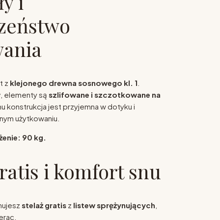
y i
zeństwo
wania
t z
klejonego drewna sosnowego kl. 1
.
w
, elementy są
szlifowane i szczotkowane na
mu konstrukcja jest przyjemna w dotyku i
nnym użytkowaniu.
enie: 90 kg.
ratis i komfort snu
mujesz
stelaż gratis
z
listew sprężynujących
,
erac.