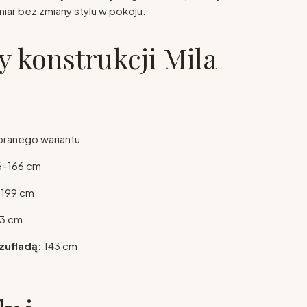
iar bez zmiany stylu w pokoju.
 konstrukcji Mila
branego wariantu:
–166 cm
199 cm
3 cm
zufladą:
143 cm