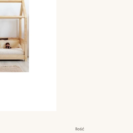
Poszczególne warianty mogą 
rozmiar
*
Wybierz
kolor
*
Wybierz
wysokość nóg
*
Wybierz
szuflada
*
Wybierz
Ilość