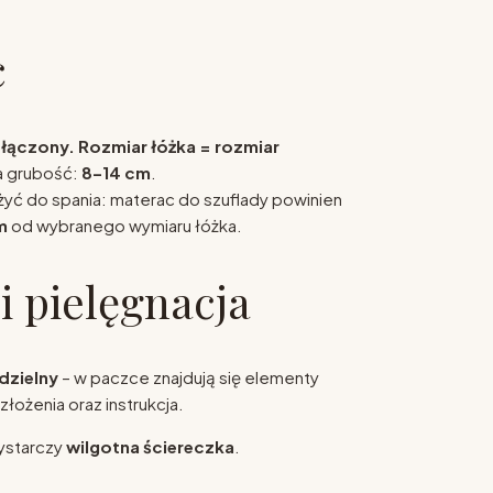
c
ołączony.
Rozmiar łóżka = rozmiar
a grubość:
8–14 cm
.
użyć do spania: materac do szuflady powinien
m
od wybranego wymiaru łóżka.
i pielęgnacja
dzielny
– w paczce znajdują się elementy
łożenia oraz instrukcja.
wystarczy
wilgotna ściereczka
.