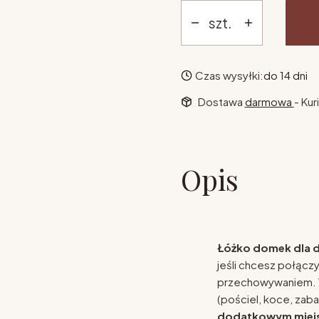
szt.
Czas wysyłki:
do 14 dni
Dostawa
darmowa
- Kur
Opis
Łóżko domek dla 
jeśli chcesz połącz
przechowywaniem. W
(pościel, koce, zaba
dodatkowym miejs