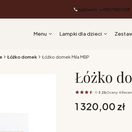
zadzwoń: +48571801788
Menu
Lampki dla dzieci
Zestaw
e
Łóżko domek
Łóżko domek Mila MBP
Łóżko d
3.25
(Oceny: 4 Recenz
Cena
1 320,00 zł
Wybierz opcje