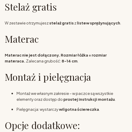
Stelaż gratis
W zestawie otrzymujesz
stelaż gratis
z
listew sprężynujących
.
Materac
Materac nie jest dołączony.
Rozmiar łóżka = rozmiar
materaca.
Zalecana grubość:
8–14 cm
.
Montaż i pielęgnacja
Montaż we własnym zakresie – w paczce są wszystkie
elementy oraz dostęp do
prostej instrukcji montażu
.
Pielęgnacja: wystarczy
wilgotna ściereczka
.
Opcje dodatkowe: