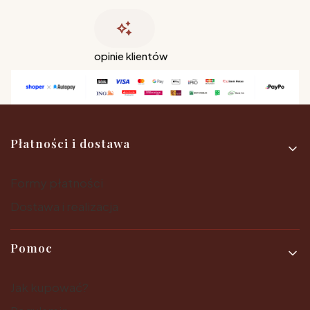
opinie klientów
Linki w stopce
Płatności i dostawa
Formy płatności
Dostawa i realizacja
Pomoc
Jak kupować?