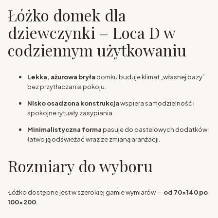
Łóżko domek dla
dziewczynki – Loca D w
codziennym użytkowaniu
Lekka, ażurowa bryła
domku buduje klimat „własnej bazy”
bez przytłaczania pokoju.
Nisko osadzona konstrukcja
wspiera samodzielność i
spokojne rytuały zasypiania.
Minimalistyczna forma
pasuje do pastelowych dodatków i
łatwo ją odświeżać wraz ze zmianą aranżacji.
Rozmiary do wyboru
Łóżko dostępne jest w szerokiej gamie wymiarów —
od 70×140 po
100×200
.