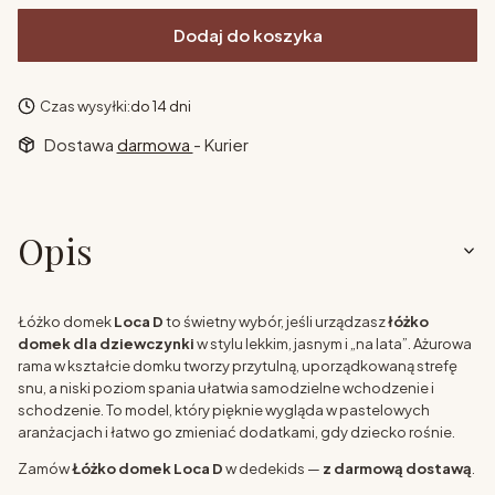
Dodaj do koszyka
Czas wysyłki:
do 14 dni
Dostawa
darmowa
- Kurier
Opis
Łóżko domek
Loca D
to świetny wybór, jeśli urządzasz
łóżko
domek dla dziewczynki
w stylu lekkim, jasnym i „na lata”. Ażurowa
rama w kształcie domku tworzy przytulną, uporządkowaną strefę
snu, a niski poziom spania ułatwia samodzielne wchodzenie i
schodzenie. To model, który pięknie wygląda w pastelowych
aranżacjach i łatwo go zmieniać dodatkami, gdy dziecko rośnie.
Zamów
Łóżko domek Loca D
w dedekids —
z darmową dostawą
.