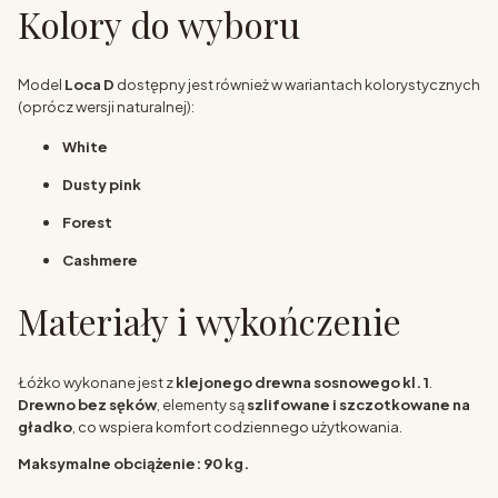
Kolory do wyboru
Model
Loca D
dostępny jest również w wariantach kolorystycznych
(oprócz wersji naturalnej):
White
Dusty pink
Forest
Cashmere
Materiały i wykończenie
Łóżko wykonane jest z
klejonego drewna sosnowego kl. 1
.
Drewno bez sęków
, elementy są
szlifowane i szczotkowane na
gładko
, co wspiera komfort codziennego użytkowania.
Maksymalne obciążenie: 90 kg.