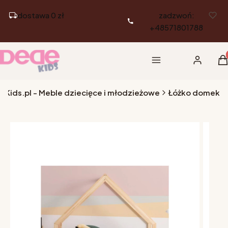
dostawa 0 zł
zadzwoń:
+48571801788
Pr
Menu
Zaloguj si
K
eKids.pl - Meble dziecięce i młodzieżowe
Łóżko domek