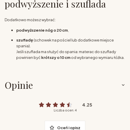
podwyższenie i szuflada
Dodatkowo możesz wybrać:
podwyższenie nóg o 20 cm
,
szufladę
(schowek na pościel lub dodatkowe miejsce
spania).
Jeśli szuflada ma służyć do spania: materac do szuflady
powinien być
krótszy o 10 cm
od wybranego wymiaru łóżka.
Opinie
4.25
Liczba ocen: 4
Oceń i opisz