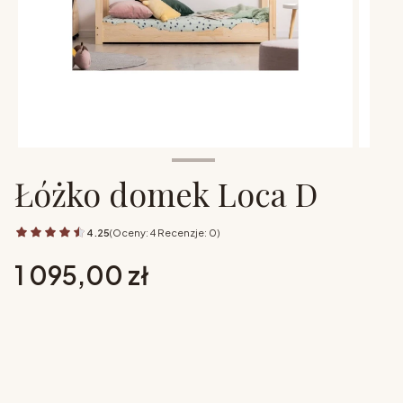
Łóżko domek Loca D
4.25
(Oceny: 4 Recenzje: 0)
Cena
1 095,00 zł
Wybierz opcje
Poszczególne warianty mogą różnić się ceną