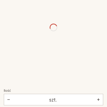
rozmiar
*
Wybierz
kolor (+7 dni roboczych)
*
Wybierz
wysokość nóg
*
Wybierz
szuflada
*
Wybierz
Ilość
szt.