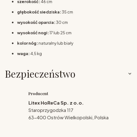
szerokość:
46 cm
głębokość siedziska:
35 cm
wysokość oparcia:
30 cm
wysokość nogi:
17 lub 25 cm
kolor nóg:
naturalny lub biały
waga:
4,5 kg
Bezpieczeństwo
Producent
Litex HoReCa Sp. z o.o.
Staroprzygodzka 117
63-400 Ostrów Wielkopolski, Polska