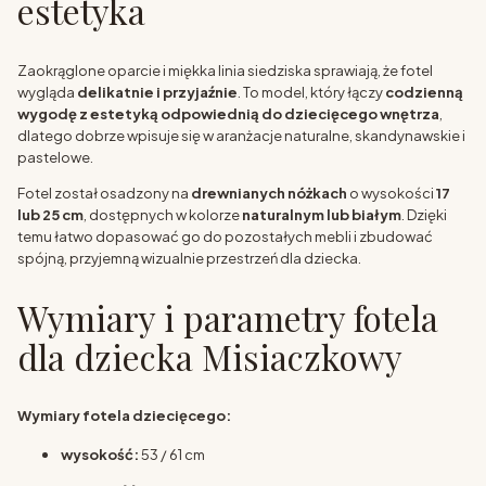
estetyka
Zaokrąglone oparcie i miękka linia siedziska sprawiają, że fotel
wygląda
delikatnie i przyjaźnie
. To model, który łączy
codzienną
wygodę z estetyką odpowiednią do dziecięcego wnętrza
,
dlatego dobrze wpisuje się w aranżacje naturalne, skandynawskie i
pastelowe.
Fotel został osadzony na
drewnianych nóżkach
o wysokości
17
lub 25 cm
, dostępnych w kolorze
naturalnym lub białym
. Dzięki
temu łatwo dopasować go do pozostałych mebli i zbudować
spójną, przyjemną wizualnie przestrzeń dla dziecka.
Wymiary i parametry fotela
dla dziecka Misiaczkowy
Wymiary fotela dziecięcego:
wysokość:
53 / 61 cm