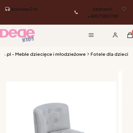
dostawa 0 zł
zadzwoń:
+48571801788
Pr
Menu
Zaloguj si
K
ds.pl - Meble dziecięce i młodzieżowe
Fotele dla dzieci