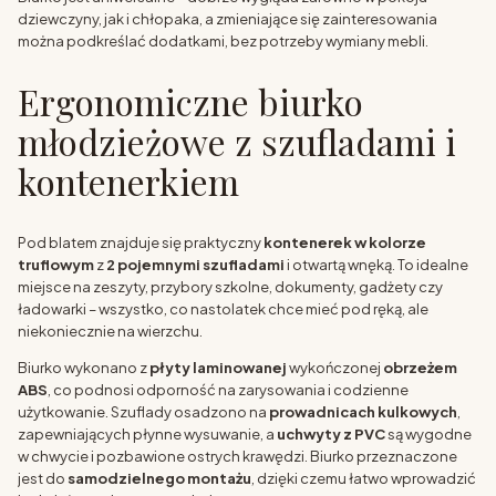
dziewczyny, jak i chłopaka, a zmieniające się zainteresowania
można podkreślać dodatkami, bez potrzeby wymiany mebli.
Ergonomiczne biurko
młodzieżowe z szufladami i
kontenerkiem
Pod blatem znajduje się praktyczny
kontenerek w kolorze
truflowym
z
2 pojemnymi szufladami
i otwartą wnęką. To idealne
miejsce na zeszyty, przybory szkolne, dokumenty, gadżety czy
ładowarki – wszystko, co nastolatek chce mieć pod ręką, ale
niekoniecznie na wierzchu.
Biurko wykonano z
płyty laminowanej
wykończonej
obrzeżem
ABS
, co podnosi odporność na zarysowania i codzienne
użytkowanie. Szuflady osadzono na
prowadnicach kulkowych
,
zapewniających płynne wysuwanie, a
uchwyty z PVC
są wygodne
w chwycie i pozbawione ostrych krawędzi. Biurko przeznaczone
jest do
samodzielnego montażu
, dzięki czemu łatwo wprowadzić