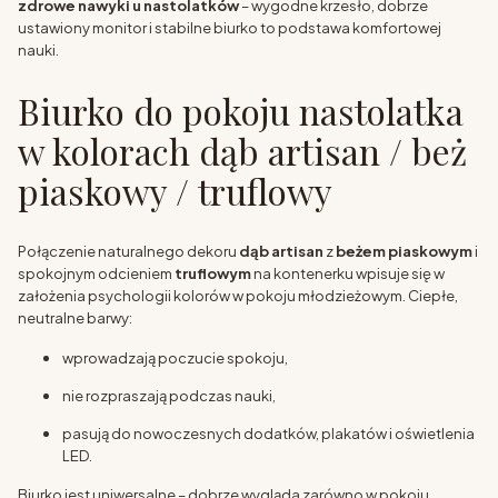
zdrowe nawyki u nastolatków
– wygodne krzesło, dobrze
ustawiony monitor i stabilne biurko to podstawa komfortowej
nauki.
Biurko do pokoju nastolatka
w kolorach dąb artisan / beż
piaskowy / truflowy
Połączenie naturalnego dekoru
dąb artisan
z
beżem piaskowym
i
spokojnym odcieniem
truflowym
na kontenerku wpisuje się w
założenia psychologii kolorów w pokoju młodzieżowym. Ciepłe,
neutralne barwy:
wprowadzają poczucie spokoju,
nie rozpraszają podczas nauki,
pasują do nowoczesnych dodatków, plakatów i oświetlenia
LED.
Biurko jest uniwersalne – dobrze wygląda zarówno w pokoju