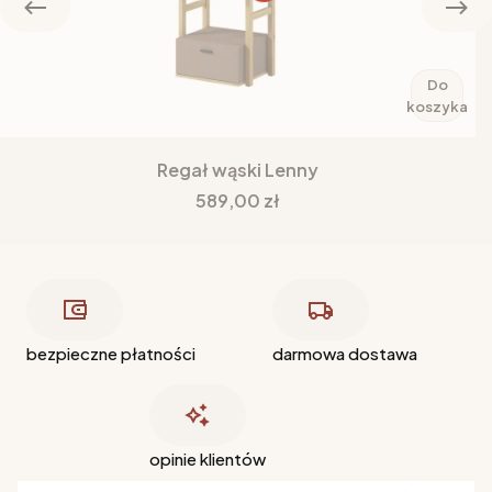
Do
koszyka
Regał wąski Lenny
Cena
589,00 zł
bezpieczne płatności
darmowa dostawa
opinie klientów