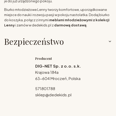
je do już urządzonego pokoju.
Biurko młodzieżowe Lenny tworzy komfortowe, uporządkowane
miejsce do nauki i rozwoju pasji w pokoju nastolatka. Dodaj biurko
do koszyka, połącz z innymi
meblami młodzieżowymi z kolekcji
Lenny
i zamów w dedekids.pl z
darmową dostawą
.
Bezpieczeństwo
Producent
DIG-NET Sp. z o.o. s.k.
Krajowa 184a
63-604 Mroczeń, Polska
571801788
sklep@dedekids.pl