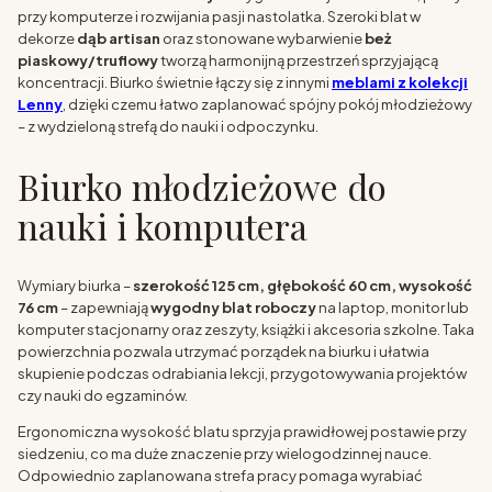
przy komputerze i rozwijania pasji nastolatka. Szeroki blat w
dekorze
dąb artisan
oraz stonowane wybarwienie
beż
piaskowy/truflowy
tworzą harmonijną przestrzeń sprzyjającą
koncentracji. Biurko świetnie łączy się z innymi
meblami z kolekcji
Lenny
, dzięki czemu łatwo zaplanować spójny pokój młodzieżowy
– z wydzieloną strefą do nauki i odpoczynku.
Biurko młodzieżowe do
nauki i komputera
Wymiary biurka –
szerokość 125 cm, głębokość 60 cm, wysokość
76 cm
– zapewniają
wygodny blat roboczy
na laptop, monitor lub
komputer stacjonarny oraz zeszyty, książki i akcesoria szkolne. Taka
powierzchnia pozwala utrzymać porządek na biurku i ułatwia
skupienie podczas odrabiania lekcji, przygotowywania projektów
czy nauki do egzaminów.
Ergonomiczna wysokość blatu sprzyja prawidłowej postawie przy
siedzeniu, co ma duże znaczenie przy wielogodzinnej nauce.
Odpowiednio zaplanowana strefa pracy pomaga wyrabiać