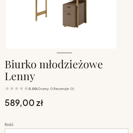
Biurko młodzieżowe
Lenny
0.00
(Oceny: 0 Recenzje: 0)
Cena
589,00 zł
Ilość