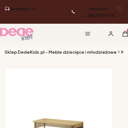
dostawa 0 zł
zadzwoń:
+48571801788
Pr
Menu
Zaloguj si
K
Sklep DedeKids.pl - Meble dziecięce i młodzieżowe
Me