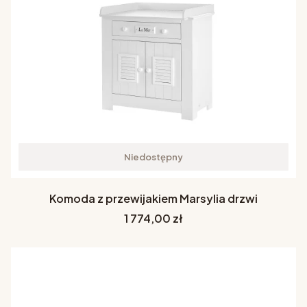
Niedostępny
Komoda z przewijakiem Marsylia drzwi
Cena
1 774,00 zł