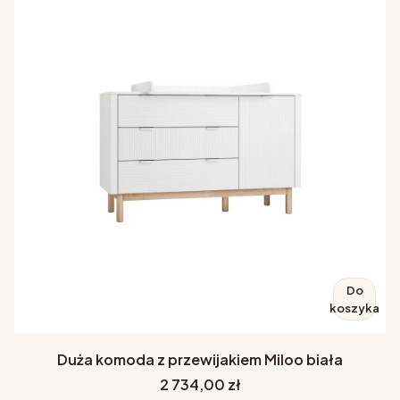
Do
koszyka
Duża komoda z przewijakiem Miloo biała
Cena
2 734,00 zł