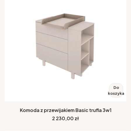
Do
koszyka
Komoda z przewijakiem Basic trufla 3w1
Cena
2 230,00 zł