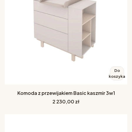
Do
koszyka
Komoda z przewijakiem Basic kaszmir 3w1
Cena
2 230,00 zł