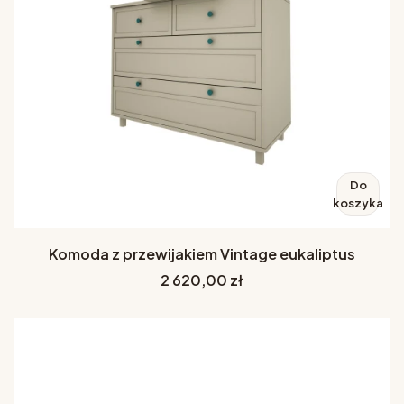
Do
koszyka
Komoda z przewijakiem Vintage eukaliptus
Cena
2 620,00 zł