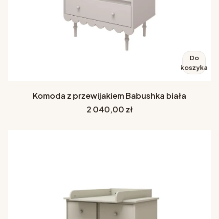
Do
koszyka
Komoda z przewijakiem Babushka biała
Cena
2 040,00 zł