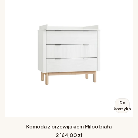
Do
koszyka
Komoda z przewijakiem Miloo biała
Cena
2 164,00 zł