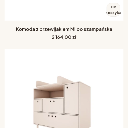
Do
koszyka
Komoda z przewijakiem Miloo szampańska
Cena
2 164,00 zł