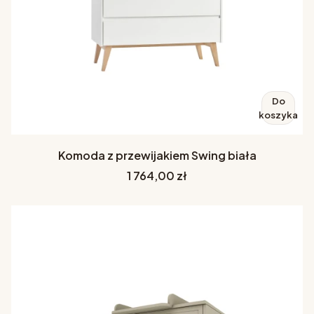
Do
koszyka
Komoda z przewijakiem Swing biała
Cena
1 764,00 zł