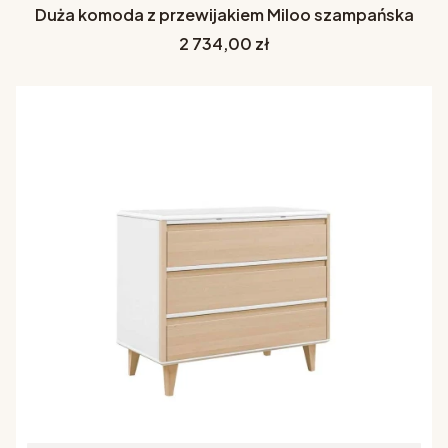
Duża komoda z przewijakiem Miloo szampańska
Cena
2 734,00 zł