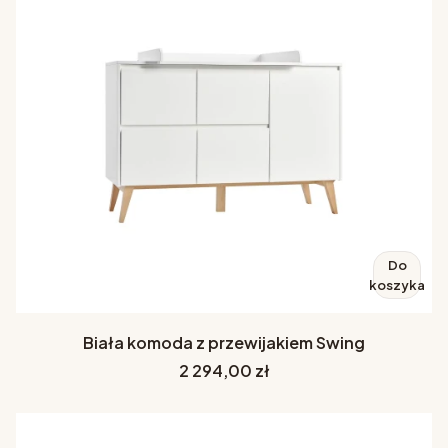
Do
koszyka
Biała komoda z przewijakiem Swing
Cena
2 294,00 zł