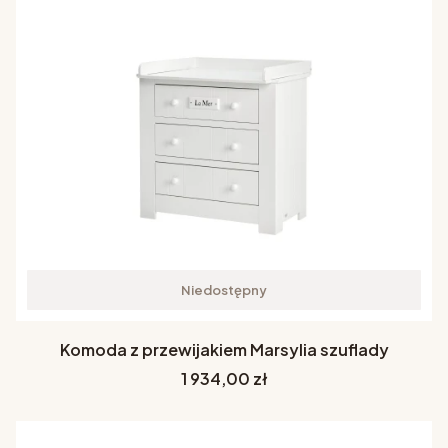
Niedostępny
Komoda z przewijakiem Marsylia szuflady
Cena
1 934,00 zł