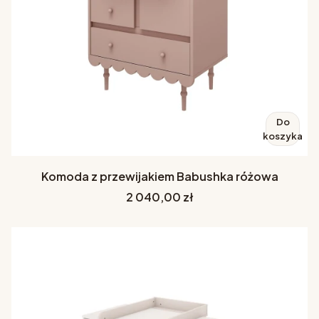
Do
koszyka
Komoda z przewijakiem Babushka różowa
Cena
2 040,00 zł