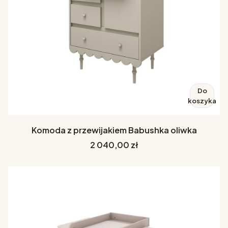
Do
koszyka
Komoda z przewijakiem Babushka oliwka
Cena
2 040,00 zł