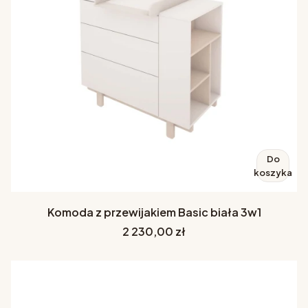
Do
koszyka
Komoda z przewijakiem Basic biała 3w1
Cena
2 230,00 zł