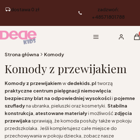
dostawa 0 zł
zadzwoń:
+48571801788
Pr
Menu
Zaloguj si
K
Strona główna
Komody
Komody z przewijakiem
Komody z przewijakiem
w
dedekids.pl
tworzą
praktyczne centrum pielęgnacji niemowlęcia
:
bezpieczny blat na odpowiedniej wysokości
i
pojemne
szuflady
na ubranka, pieluszki oraz kosmetyki.
Stabilna
konstrukcja
,
atestowane materiały
i możliwość
zdjęcia
przewijaka
sprawiają, że komoda posłuży także w pokoju
przedszkolaka. Jeśli kompletujesz całe miejsce do
przechowywania w pokoju dziecka, zobacz nasze