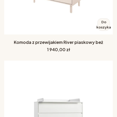
Do
koszyka
Komoda z przewijakiem River piaskowy beż
Cena
1 940,00 zł