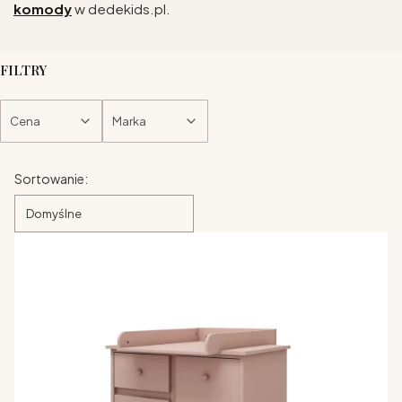
komody
w dedekids.pl.
FILTRY
Cena
Marka
Koniec filtrów
Lista produktów
Sortowanie:
Domyślne