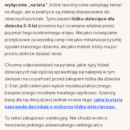
wyłącznie „na lata”
, które teoretycznie zamykają temat
na długo, ale w praktyce są słabiej dopasowane do
obecnych potrzeb. Tymczasem
łóżko dziecięce dla
dziecka 2–5 lat
powinno być oceniane właśnie przez
pryzmat tego konkretnego etapu. Nie jako rozwiązanie
przejściowe za wszelką cenę i nie jako miniatura przyszłej
sypialni starszego dziecka, ale jako mebel, który ma po
prostu dobrze działać teraz.
Chcemy odpowiedzieć na pytanie, jakie typy łóżek
dziecięcych najczęściej sprawdzają się najlepiej w tym
okresie i na co patrzeć przed zakupem łóżka dla dziecka
2–5 lat, jeśli celem jest wybór modelu praktycznego,
bezpiecznego i możliwie trwałego użytkowo. Szerszą
bazą dla tej decyzji jest jednak ocena tego,
jakie kryteria
naprawdę decydują o wyborze łóżka dziecięcego
.
To tekst zakupowo-selekcyjny. Nie chodzi w nim o
tworzenie jednego uniwersalnego rankingu ani o