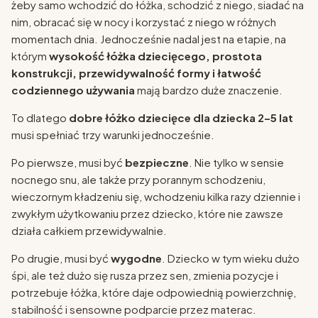
żeby samo wchodzić do łóżka, schodzić z niego, siadać na
nim, obracać się w nocy i korzystać z niego w różnych
momentach dnia. Jednocześnie nadal jest na etapie, na
którym
wysokość łóżka dziecięcego, prostota
konstrukcji, przewidywalność formy i łatwość
codziennego używania
mają bardzo duże znaczenie.
To dlatego
dobre łóżko dziecięce dla dziecka 2–5 lat
musi spełniać trzy warunki jednocześnie.
Po pierwsze, musi być
bezpieczne
. Nie tylko w sensie
nocnego snu, ale także przy porannym schodzeniu,
wieczornym kładzeniu się, wchodzeniu kilka razy dziennie i
zwykłym użytkowaniu przez dziecko, które nie zawsze
działa całkiem przewidywalnie.
Po drugie, musi być
wygodne
. Dziecko w tym wieku dużo
śpi, ale też dużo się rusza przez sen, zmienia pozycje i
potrzebuje łóżka, które daje odpowiednią powierzchnię,
stabilność i sensowne podparcie przez materac.