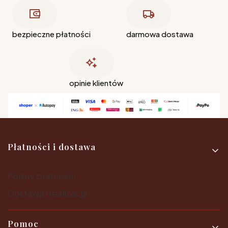
bezpieczne płatności
darmowa dostawa
opinie klientów
Linki w stopce
Płatności i dostawa
Formy płatności
Dostawa i realizacja
Pomoc