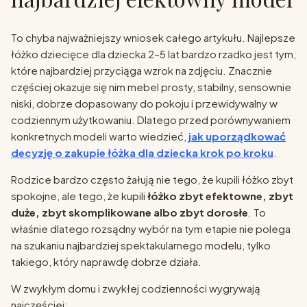
To chyba najważniejszy wniosek całego artykułu. Najlepsze
łóżko dziecięce dla dziecka 2–5 lat bardzo rzadko jest tym,
które najbardziej przyciąga wzrok na zdjęciu. Znacznie
częściej okazuje się nim mebel prosty, stabilny, sensownie
niski, dobrze dopasowany do pokoju i przewidywalny w
codziennym użytkowaniu. Dlatego przed porównywaniem
konkretnych modeli warto wiedzieć,
jak uporządkować
decyzję o zakupie łóżka dla dziecka krok po kroku
.
Rodzice bardzo często żałują nie tego, że kupili łóżko zbyt
spokojne, ale tego, że kupili
łóżko zbyt efektowne, zbyt
duże, zbyt skomplikowane albo zbyt dorosłe
. To
właśnie dlatego rozsądny wybór na tym etapie nie polega
na szukaniu najbardziej spektakularnego modelu, tylko
takiego, który naprawdę dobrze działa.
W zwykłym domu i zwykłej codzienności wygrywają
najczęściej: