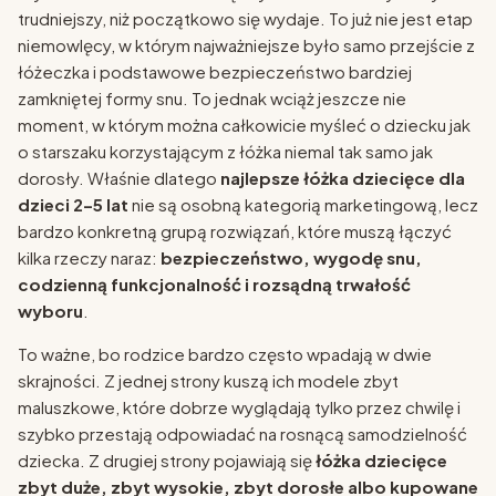
trudniejszy, niż początkowo się wydaje. To już nie jest etap
niemowlęcy, w którym najważniejsze było samo przejście z
łóżeczka i podstawowe bezpieczeństwo bardziej
zamkniętej formy snu. To jednak wciąż jeszcze nie
moment, w którym można całkowicie myśleć o dziecku jak
o starszaku korzystającym z łóżka niemal tak samo jak
dorosły. Właśnie dlatego
najlepsze łóżka dziecięce dla
dzieci 2–5 lat
nie są osobną kategorią marketingową, lecz
bardzo konkretną grupą rozwiązań, które muszą łączyć
kilka rzeczy naraz:
bezpieczeństwo, wygodę snu,
codzienną funkcjonalność i rozsądną trwałość
wyboru
.
To ważne, bo rodzice bardzo często wpadają w dwie
skrajności. Z jednej strony kuszą ich modele zbyt
maluszkowe, które dobrze wyglądają tylko przez chwilę i
szybko przestają odpowiadać na rosnącą samodzielność
dziecka. Z drugiej strony pojawiają się
łóżka dziecięce
zbyt duże, zbyt wysokie, zbyt dorosłe albo kupowane