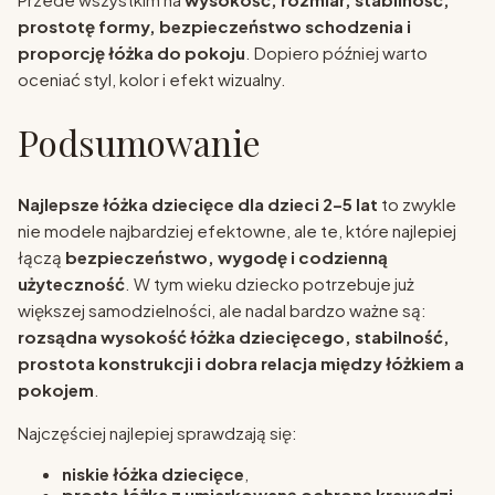
prostotę formy, bezpieczeństwo schodzenia i
proporcję łóżka do pokoju
. Dopiero później warto
oceniać styl, kolor i efekt wizualny.
Podsumowanie
Najlepsze łóżka dziecięce dla dzieci 2–5 lat
to zwykle
nie modele najbardziej efektowne, ale te, które najlepiej
łączą
bezpieczeństwo, wygodę i codzienną
użyteczność
. W tym wieku dziecko potrzebuje już
większej samodzielności, ale nadal bardzo ważne są:
rozsądna wysokość łóżka dziecięcego, stabilność,
prostota konstrukcji i dobra relacja między łóżkiem a
pokojem
.
Najczęściej najlepiej sprawdzają się:
niskie łóżka dziecięce
,
proste łóżka z umiarkowaną ochroną krawędzi
,