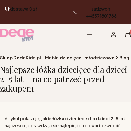
dostawa 0 zł
zadzwoń:
+48571801788
Pr
Menu
Zaloguj si
K
Sklep DedeKids.pl - Meble dziecięce i młodzieżowe
Blog
Najlepsze łóżka dziecięce dla dzieci
2–5 lat – na co patrzeć przed
zakupem
Artykuł pokazuje,
jakie łóżka dziecięce dla dzieci 2–5 lat
najczęściej sprawdzają się najlepiej i na co warto zwrócić