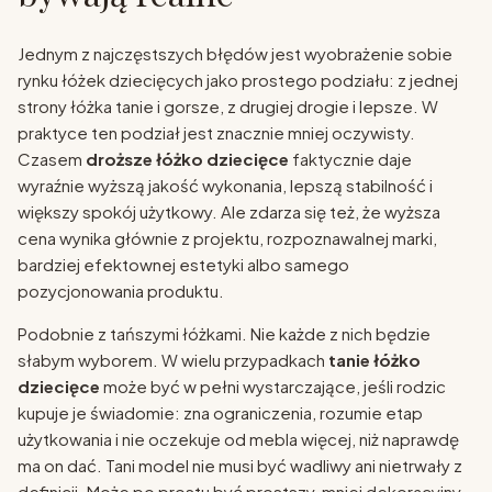
Jednym z najczęstszych błędów jest wyobrażenie sobie
rynku łóżek dziecięcych jako prostego podziału: z jednej
strony łóżka tanie i gorsze, z drugiej drogie i lepsze. W
praktyce ten podział jest znacznie mniej oczywisty.
Czasem
droższe łóżko dziecięce
faktycznie daje
wyraźnie wyższą jakość wykonania, lepszą stabilność i
większy spokój użytkowy. Ale zdarza się też, że wyższa
cena wynika głównie z projektu, rozpoznawalnej marki,
bardziej efektownej estetyki albo samego
pozycjonowania produktu.
Podobnie z tańszymi łóżkami. Nie każde z nich będzie
słabym wyborem. W wielu przypadkach
tanie łóżko
dziecięce
może być w pełni wystarczające, jeśli rodzic
kupuje je świadomie: zna ograniczenia, rozumie etap
użytkowania i nie oczekuje od mebla więcej, niż naprawdę
ma on dać. Tani model nie musi być wadliwy ani nietrwały z
definicji. Może po prostu być prostszy, mniej dekoracyjny,