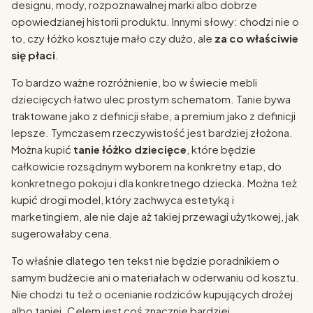
designu, mody, rozpoznawalnej marki albo dobrze
opowiedzianej historii produktu. Innymi słowy: chodzi nie o
to, czy łóżko kosztuje mało czy dużo, ale
za co właściwie
się płaci
.
To bardzo ważne rozróżnienie, bo w świecie mebli
dziecięcych łatwo ulec prostym schematom. Tanie bywa
traktowane jako z definicji słabe, a premium jako z definicji
lepsze. Tymczasem rzeczywistość jest bardziej złożona.
Można kupić
tanie łóżko dziecięce
, które będzie
całkowicie rozsądnym wyborem na konkretny etap, do
konkretnego pokoju i dla konkretnego dziecka. Można też
kupić drogi model, który zachwyca estetyką i
marketingiem, ale nie daje aż takiej przewagi użytkowej, jak
sugerowałaby cena.
To właśnie dlatego ten tekst nie będzie poradnikiem o
samym budżecie ani o materiałach w oderwaniu od kosztu.
Nie chodzi tu też o ocenianie rodziców kupujących drożej
albo taniej. Celem jest coś znacznie bardziej