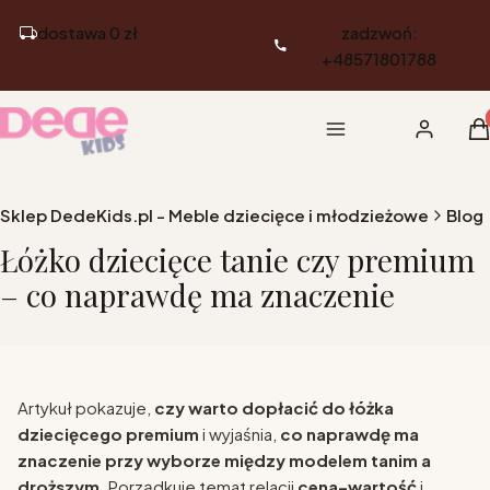
dostawa 0 zł
zadzwoń:
+48571801788
Pr
Menu
Zaloguj si
K
Sklep DedeKids.pl - Meble dziecięce i młodzieżowe
Blog
Łóżko dziecięce tanie czy premium
– co naprawdę ma znaczenie
Artykuł pokazuje,
czy warto dopłacić do łóżka
dziecięcego premium
i wyjaśnia,
co naprawdę ma
znaczenie przy wyborze między modelem tanim a
droższym
. Porządkuje temat relacji
cena–wartość
i