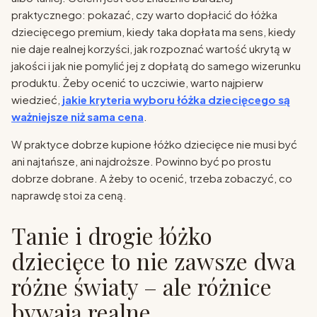
praktycznego: pokazać, czy warto dopłacić do łóżka
dziecięcego premium, kiedy taka dopłata ma sens, kiedy
nie daje realnej korzyści, jak rozpoznać wartość ukrytą w
jakości i jak nie pomylić jej z dopłatą do samego wizerunku
produktu. Żeby ocenić to uczciwie, warto najpierw
wiedzieć,
jakie kryteria wyboru łóżka dziecięcego są
ważniejsze niż sama cena
.
W praktyce dobrze kupione łóżko dziecięce nie musi być
ani najtańsze, ani najdroższe. Powinno być po prostu
dobrze dobrane. A żeby to ocenić, trzeba zobaczyć, co
naprawdę stoi za ceną.
Tanie i drogie łóżko
dziecięce to nie zawsze dwa
różne światy – ale różnice
bywają realne