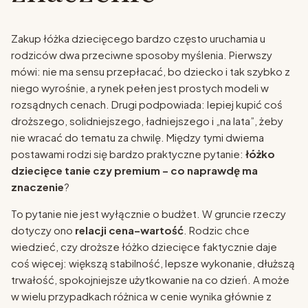
Zakup łóżka dziecięcego bardzo często uruchamia u
rodziców dwa przeciwne sposoby myślenia. Pierwszy
mówi: nie ma sensu przepłacać, bo dziecko i tak szybko z
niego wyrośnie, a rynek pełen jest prostych modeli w
rozsądnych cenach. Drugi podpowiada: lepiej kupić coś
droższego, solidniejszego, ładniejszego i „na lata”, żeby
nie wracać do tematu za chwilę. Między tymi dwiema
postawami rodzi się bardzo praktyczne pytanie:
łóżko
dziecięce tanie czy premium – co naprawdę ma
znaczenie
?
To pytanie nie jest wyłącznie o budżet. W gruncie rzeczy
dotyczy ono
relacji cena–wartość
. Rodzic chce
wiedzieć, czy droższe łóżko dziecięce faktycznie daje
coś więcej: większą stabilność, lepsze wykonanie, dłuższą
trwałość, spokojniejsze użytkowanie na co dzień. A może
w wielu przypadkach różnica w cenie wynika głównie z