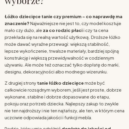
wyborze?
Łóżko dziecięce tanie czy premium – co naprawdę ma
znaczenie?
Najważniejsze nie jest to, czy model kosztuje
mało czy dużo, ale
za co rodzic płaci
i czy ta cena
przekłada się na realną wartość użytkową. Droższe łóżko
może dawać wyraźne przewagi: większą stabilność,
lepsze wykończenie, trwalsze materiały, bardziej spójną
konstrukcję i większą przewidywalność w codziennym
używaniu. Ale może też oznaczać tylko dopłatę do marki,
designu, dekoracyjności albo modnego wizerunku.
Z drugiej strony
tanie łóżko dziecięce
może być
całkowicie rozsądnym wyborem, jeśli jest proste, dobrze
wykonane, stabilne i dobrze dopasowane do etapu,
pokoju oraz potrzeb dziecka. Najlepszy zakup to zwykle
nie ten najdroższy i nie ten najtańszy, ale ten, w którym cena
uczciwie odpowiada jakości i funkcji mebla.
Rodzic, który umie odróżnić
dopłatę do jakości od