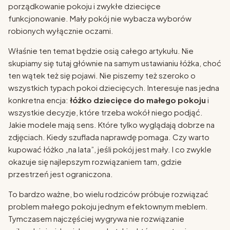
porządkowanie pokoju i zwykłe dziecięce
funkcjonowanie. Mały pokój nie wybacza wyborów
robionych wyłącznie oczami.
Właśnie ten temat będzie osią całego artykułu. Nie
skupiamy się tutaj głównie na samym ustawianiu łóżka, choć
ten wątek też się pojawi. Nie piszemy też szeroko o
wszystkich typach pokoi dziecięcych. Interesuje nas jedna
konkretna encja:
łóżko dziecięce do małego pokoju
i
wszystkie decyzje, które trzeba wokół niego podjąć.
Jakie modele mają sens. Które tylko wyglądają dobrze na
zdjęciach. Kiedy szuflada naprawdę pomaga. Czy warto
kupować łóżko „na lata”, jeśli pokój jest mały. I co zwykle
okazuje się najlepszym rozwiązaniem tam, gdzie
przestrzeń jest ograniczona.
To bardzo ważne, bo wielu rodziców próbuje rozwiązać
problem małego pokoju jednym efektownym meblem.
Tymczasem najczęściej wygrywa nie rozwiązanie