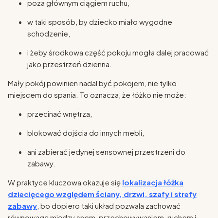
poza głównym ciągiem ruchu,
w taki sposób, by dziecko miało wygodne
schodzenie,
i żeby środkowa część pokoju mogła dalej pracować
jako przestrzeń dzienna.
Mały pokój powinien nadal być pokojem, nie tylko
miejscem do spania. To oznacza, że łóżko nie może:
przecinać wnętrza,
blokować dojścia do innych mebli,
ani zabierać jedynej sensownej przestrzeni do
zabawy.
W praktyce kluczowa okazuje się
lokalizacja łóżka
dziecięcego względem ściany, drzwi, szafy i strefy
zabawy
, bo dopiero taki układ pozwala zachować
równowagę między snem, przechowywaniem, ruchem i