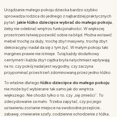
Urządzanie małego pokoju dziecka bardzo szybko
sprowadza rodzica do jednego z najbardziej praktycznych
pytań:
jakie łóżko dziecięce wybrać do małego pokoju
,
żeby nie odebrać wnętrzu funkcjonalności. W większej
przestrzeni łatwiej pozwolić sobie na błąd. Można wstawić
mebel trochę za duży, trochę zbyt masywny, trochę zbyt
dekoracyjny i nadal da się z tym żyć. W małym pokoju taki
margines prawie nie istnieje. Tutaj każdy dodatkowy
centymetr i każda zbyt ciężka bryła natychmiast wpływają
na to, czy pokój nadal jest wygodny, czy zaczyna
przypominać przestrzeń zdominowaną przez jedno łóżko.
To właśnie dlatego
łóżko dziecięce do małego pokoju
nie może być wybierane tak samo jak do wnętrza
większego. Nie chodzi tylko o to, czy „się zmieści”. To
zdecydowanie za mało. Trzeba zapytać, czy po jego
ustawieniu zostanie miejsce na swobodne przejście,
zabawę, otwieranie szafy, codzienne schodzenie z łóżka,