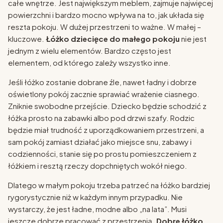
całe wnętrze. Jest największym meblem, zajmuje najwięcej
powierzchni i bardzo mocno wpływa na to, jak układa się
reszta pokoju. W dużej przestrzeni to ważne. W małej –
kluczowe.
Łóżko dziecięce do małego pokoju
nie jest
jednym z wielu elementów. Bardzo często jest
elementem, od którego zależy wszystko inne.
Jeśli łóżko zostanie dobrane źle, nawet ładny i dobrze
oświetlony pokój zacznie sprawiać wrażenie ciasnego.
Zniknie swobodne przejście. Dziecko będzie schodzić z
łóżka prosto na zabawki albo pod drzwi szafy. Rodzic
będzie miał trudność z uporządkowaniem przestrzeni, a
sam pokój zamiast działać jako miejsce snu, zabawy i
codzienności, stanie się po prostu pomieszczeniem z
łóżkiem i resztą rzeczy dopchniętych wokół niego.
Dlatego w małym pokoju trzeba patrzeć na łóżko bardziej
rygorystycznie niż w każdym innym przypadku. Nie
wystarczy, że jest ładne, modne albo „na lata”. Musi
jeszcze dobrze pracować z przestrzenią.
Dobre łóżko