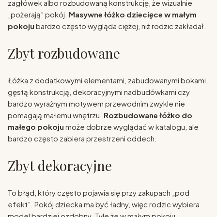
zagłówek albo rozbudowaną konstrukcję, że wizualnie
„pożerają” pokój.
Masywne łóżko dziecięce w małym
pokoju
bardzo często wygląda ciężej, niż rodzic zakładał.
Zbyt rozbudowane
Łóżka z dodatkowymi elementami, zabudowanymi bokami,
gęstą konstrukcją, dekoracyjnymi nadbudówkami czy
bardzo wyraźnym motywem przewodnim zwykle nie
pomagają małemu wnętrzu.
Rozbudowane łóżko do
małego pokoju
może dobrze wyglądać w katalogu, ale
bardzo często zabiera przestrzeni oddech.
Zbyt dekoracyjne
To błąd, który często pojawia się przy zakupach „pod
efekt”. Pokój dziecka ma być ładny, więc rodzic wybiera
model bardziej ozdobny. Tyle że w małym pokoju