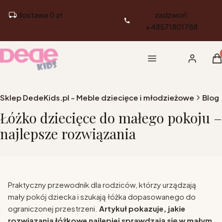
dostawa 0 zł
zadzwoń:
+48571801788
Pr
Menu
Zaloguj si
K
Sklep DedeKids.pl - Meble dziecięce i młodzieżowe
Blog
Łóżko dziecięce do małego pokoju –
najlepsze rozwiązania
Praktyczny przewodnik dla rodziców, którzy urządzają
mały pokój dziecka i szukają łóżka dopasowanego do
ograniczonej przestrzeni.
Artykuł pokazuje, jakie
rozwiązania łóżkowe najlepiej sprawdzają się w małym