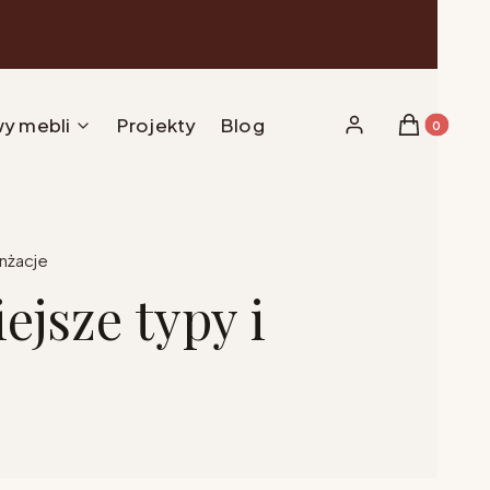
y mebli
Projekty
Blog
Produkty w 
Zaloguj się
Koszyk
anżacje
ejsze typy i