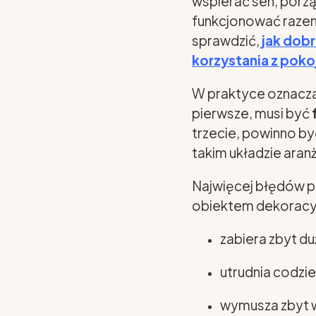
wspierać sen, porz
funkcjonować razem
sprawdzić,
jak dob
korzystania z poko
W praktyce oznacza 
pierwsze, musi być
trzecie, powinno b
takim układzie ara
Najwięcej błędów po
obiektem dekoracyj
zabiera zbyt du
utrudnia codzie
wymusza zbyt 