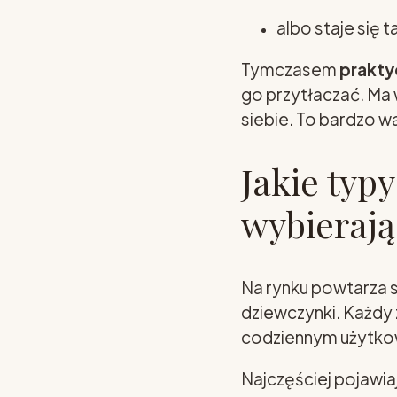
albo staje się 
Tymczasem
prakty
go przytłaczać. Ma
siebie. To bardzo w
Jakie typ
wybierają
Na rynku powtarza s
dziewczynki. Każdy z
codziennym użytko
Najczęściej pojawiaj