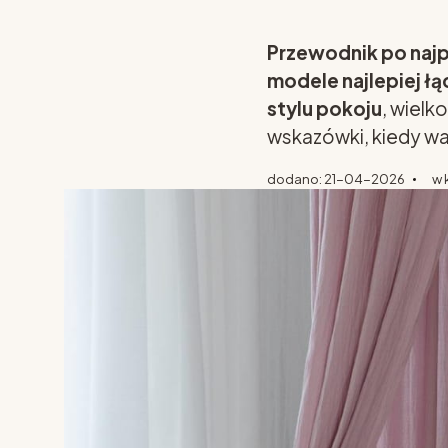
Przewodnik po najp
modele najlepiej łą
stylu pokoju
, wielk
wskazówki, kiedy wa
dodano: 21-04-2026
w 