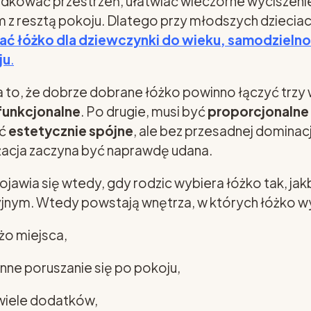
ądkować przestrzeń, ułatwiać wieczorne wyciszenie
 z resztą pokoju. Dlatego przy młodszych dzieciac
rać łóżko dla dziewczynki do wieku, samodzielno
ju
.
to, że dobrze dobrane łóżko powinno łączyć trzy 
funkcjonalne
. Po drugie, musi być
proporcjonalne
yć
estetycznie spójne
, ale bez przesadnej dominacj
nżacja zaczyna być naprawdę udana.
jawia się wtedy, gdy rodzic wybiera łóżko tak, j
nym. Wtedy powstają wnętrza, w których łóżko wyg
żo miejsca,
nne poruszanie się po pokoju,
wiele dodatków,