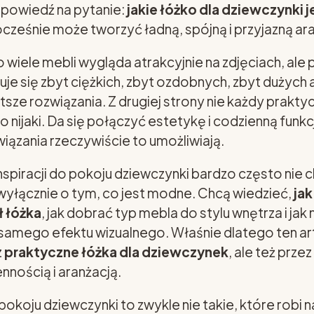
dpowiedź na pytanie:
jakie łóżko dla dziewczynki 
nocześnie może tworzyć ładną, spójną i przyjazną ar
 wiele mebli wygląda atrakcyjnie na zdjęciach, ale 
je się zbyt ciężkich, zbyt ozdobnych, zbyt dużych 
sze rozwiązania. Z drugiej strony nie każdy prakt
 nijaki. Da się połączyć estetykę i codzienną funkc
wiązania rzeczywiście to umożliwiają.
nspiracji do pokoju dziewczynki bardzo często nie c
wyłącznie o tym, co jest modne. Chcą wiedzieć,
jak
 łóżka
, jak dobrać typ mebla do stylu wnętrza i jak
 samego efektu wizualnego. Właśnie dlatego ten ar
z
praktyczne łóżka dla dziewczynek
, ale też przez
nnością i aranżacją.
pokoju dziewczynki to zwykle nie takie, które robi 