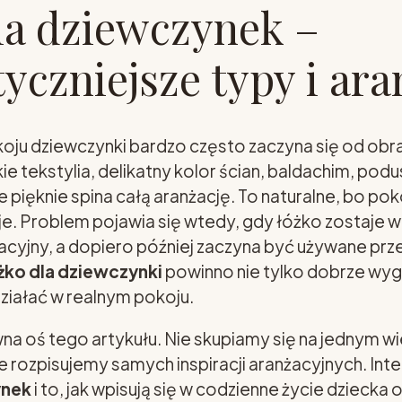
la dziewczynek –
yczniejsze typy i ara
ju dziewczynki bardzo często zaczyna się od obra
e tekstylia, delikatny kolor ścian, baldachim, podus
e pięknie spina całą aranżację. To naturalne, bo po
je. Problem pojawia się wtedy, gdy łóżko zostaje 
acyjny, a dopiero później zaczyna być używane pr
żko dla dziewczynki
powinno nie tylko dobrze wyg
ziałać w realnym pokoju.
wna oś tego artykułu. Nie skupiamy się na jednym w
ie rozpisujemy samych inspiracji aranżacyjnych. Int
ynek
i to, jak wpisują się w codzienne życie dziecka 