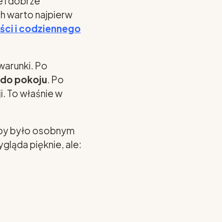
 i dobrze
h warto najpierw
ści i codziennego
warunki. Po
 do pokoju
. Po
i. To właśnie w
akby było osobnym
ląda pięknie, ale: