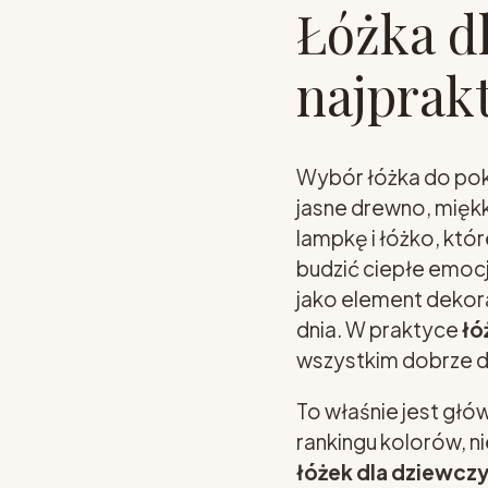
Łóżka d
najprakt
Wybór łóżka do poko
jasne drewno, miękki
lampkę i łóżko, któr
budzić ciepłe emoc
jako element dekor
dnia. W praktyce
łó
wszystkim dobrze d
To właśnie jest głó
rankingu kolorów, n
łóżek dla dziewcz