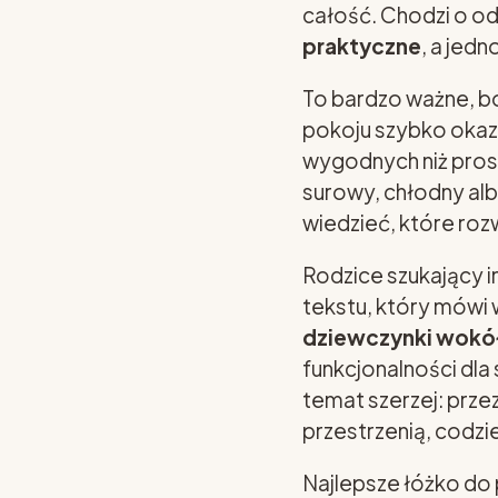
całość. Chodzi o o
praktyczne
, a jed
To bardzo ważne, bo
pokoju szybko okazu
wygodnych niż prost
surowy, chłodny albo
wiedzieć, które roz
Rodzice szukający i
tekstu, który mówi 
dziewczynki wokół
funkcjonalności dla
temat szerzej: prze
przestrzenią, codzie
Najlepsze łóżko do 