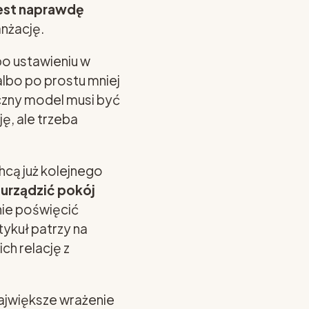
jest naprawdę
anżację.
po ustawieniu w
albo po prostu mniej
yczny model musi być
ję, ale trzeba
hcą już kolejnego
 urządzić pokój
 nie poświęcić
tykuł patrzy na
 ich relację z
największe wrażenie