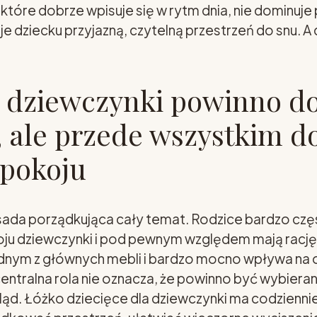
e, które dobrze wpisuje się w rytm dnia, nie dominuj
daje dziecku przyjazną, czytelną przestrzeń do snu.
a dziewczynki powinno d
 ale przede wszystkim d
 pokoju
sada porządkująca cały temat. Rodzice bardzo czę
oju dziewczynki i pod pewnym względem mają rację
jednym z głównych mebli i bardzo mocno wpływa na
 centralna rola nie oznacza, że powinno być wybiera
ąd. Łóżko dziecięce dla dziewczynki ma codzienni