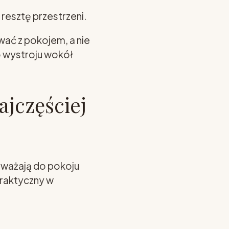
resztę przestrzeni.
ć z pokojem, a nie
o wystroju wokół
ajczęściej
ozważają do pokoju
praktyczny w