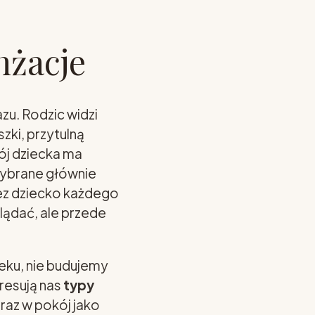
nżacje
zu. Rodzic widzi
zki, przytulną
kój dziecka ma
wybrane głównie
zez dziecko każdego
lądać, ale przede
ieku, nie budujemy
eresują nas
typy
oraz w pokój jako