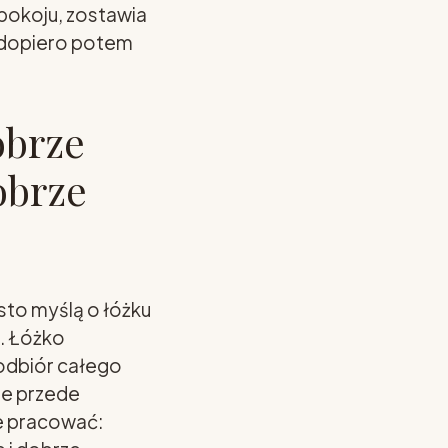
e pokoju, zostawia
 A dopiero potem
obrze
obrze
sto myślą o łóżku
. Łóżko
 odbiór całego
ne przede
e pracować: