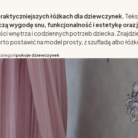
raktyczniejszych łóżkach dla dziewczynek.
Teks
czą wygodę snu, funkcjonalność i estetykę oraz 
ości wnętrza i codziennych potrzeb dziecka. Znajdzi
rto postawić na model prosty, z szufladą albo łóż
kategorii
pokoje dziewczynek