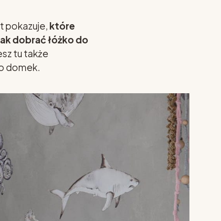
t pokazuje,
które
jak dobrać łóżko do
esz tu także
ko domek.