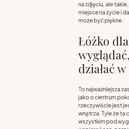
na zdjęciu, ale taki
miejsce na życie i 
może być piękne.
Łóżko dl
wyglądać,
działać w
To najważniejsza za
jako o centrum pok
rzeczywiście jest 
wnętrza. Tyle że ta
wszystkim pod wygl