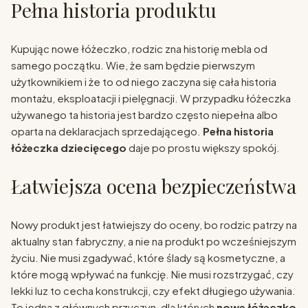
Pełna historia produktu
Kupując nowe łóżeczko, rodzic zna historię mebla od
samego początku. Wie, że sam będzie pierwszym
użytkownikiem i że to od niego zaczyna się cała historia
montażu, eksploatacji i pielęgnacji. W przypadku łóżeczka
używanego ta historia jest bardzo często niepełna albo
oparta na deklaracjach sprzedającego.
Pełna historia
łóżeczka dziecięcego
daje po prostu większy spokój.
Łatwiejsza ocena bezpieczeństwa
Nowy produkt jest łatwiejszy do oceny, bo rodzic patrzy na
aktualny stan fabryczny, a nie na produkt po wcześniejszym
życiu. Nie musi zgadywać, które ślady są kosmetyczne, a
które mogą wpływać na funkcję. Nie musi rozstrzygać, czy
lekki luz to cecha konstrukcji, czy efekt długiego używania.
To jedna z głównych przyczyn, dla których
nowe łóżeczko