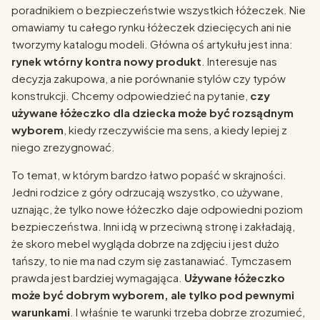
poradnikiem o bezpieczeństwie wszystkich łóżeczek. Nie
omawiamy tu całego rynku łóżeczek dziecięcych ani nie
tworzymy katalogu modeli. Główna oś artykułu jest inna:
rynek wtórny kontra nowy produkt
. Interesuje nas
decyzja zakupowa, a nie porównanie stylów czy typów
konstrukcji. Chcemy odpowiedzieć na pytanie,
czy
używane łóżeczko dla dziecka może być rozsądnym
wyborem
, kiedy rzeczywiście ma sens, a kiedy lepiej z
niego zrezygnować.
To temat, w którym bardzo łatwo popaść w skrajności.
Jedni rodzice z góry odrzucają wszystko, co używane,
uznając, że tylko nowe łóżeczko daje odpowiedni poziom
bezpieczeństwa. Inni idą w przeciwną stronę i zakładają,
że skoro mebel wygląda dobrze na zdjęciu i jest dużo
tańszy, to nie ma nad czym się zastanawiać. Tymczasem
prawda jest bardziej wymagająca.
Używane łóżeczko
może być dobrym wyborem, ale tylko pod pewnymi
warunkami
. I właśnie te warunki trzeba dobrze zrozumieć,