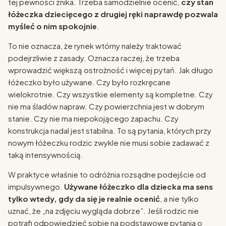
tej pewności znika. Trzeba samodzielnie ocenić,
czy stan
łóżeczka dziecięcego z drugiej ręki naprawdę pozwala
myśleć o nim spokojnie
.
To nie oznacza, że rynek wtórny należy traktować
podejrzliwie z zasady. Oznacza raczej, że trzeba
wprowadzić większą ostrożność i więcej pytań. Jak długo
łóżeczko było używane. Czy było rozkręcane
wielokrotnie. Czy wszystkie elementy są kompletne. Czy
nie ma śladów napraw. Czy powierzchnia jest w dobrym
stanie. Czy nie ma niepokojącego zapachu. Czy
konstrukcja nadal jest stabilna. To są pytania, których przy
nowym łóżeczku rodzic zwykle nie musi sobie zadawać z
taką intensywnością.
W praktyce właśnie to odróżnia rozsądne podejście od
impulsywnego.
Używane łóżeczko dla dziecka ma sens
tylko wtedy, gdy da się je realnie ocenić
, a nie tylko
uznać, że „na zdjęciu wygląda dobrze”. Jeśli rodzic nie
potrafi odpowiedzieć sobie na podstawowe pytania o