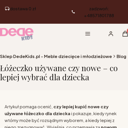
dostawa 0 zł
zadzwoń:
+48571801788
Pr
Menu
Zaloguj si
K
Sklep DedeKids.pl - Meble dziecięce i młodzieżowe
Blog
Łóżeczko używane czy nowe – co
lepiej wybrać dla dziecka
Artykuł pomaga ocenić,
czy lepiej kupić nowe czy
używane łóżeczko dla dziecka
i pokazuje, kiedy rynek
wtórny może być rozsądnym wyborem, a kiedy lepiej z
niego zrezygnować. Wyjaśnia, co przemawia za
nowym