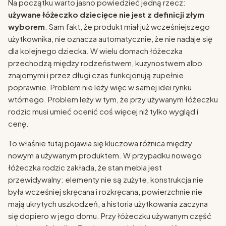
Na początku warto jasno powiedzieć jedną rzecz:
używane łóżeczko dziecięce nie jest z definicji złym
wyborem
. Sam fakt, że produkt miał już wcześniejszego
użytkownika, nie oznacza automatycznie, że nie nadaje się
dla kolejnego dziecka. W wielu domach łóżeczka
przechodzą między rodzeństwem, kuzynostwem albo
znajomymi i przez długi czas funkcjonują zupełnie
poprawnie. Problem nie leży więc w samej idei rynku
wtórnego. Problem leży w tym, że przy używanym łóżeczku
rodzic musi umieć ocenić coś więcej niż tylko wygląd i
cenę.
To właśnie tutaj pojawia się kluczowa różnica między
nowym a używanym produktem. W przypadku nowego
łóżeczka rodzic zakłada, że stan mebla jest
przewidywalny: elementy nie są zużyte, konstrukcja nie
była wcześniej skręcana i rozkręcana, powierzchnie nie
mają ukrytych uszkodzeń, a historia użytkowania zaczyna
się dopiero w jego domu. Przy łóżeczku używanym część