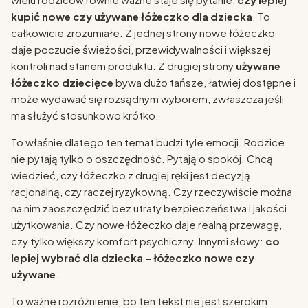
kupić nowe czy używane łóżeczko dla dziecka
. To
całkowicie zrozumiałe. Z jednej strony nowe łóżeczko
daje poczucie świeżości, przewidywalności i większej
kontroli nad stanem produktu. Z drugiej strony
używane
łóżeczko dziecięce
bywa dużo tańsze, łatwiej dostępne i
może wydawać się rozsądnym wyborem, zwłaszcza jeśli
ma służyć stosunkowo krótko.
To właśnie dlatego ten temat budzi tyle emocji. Rodzice
nie pytają tylko o oszczędność. Pytają o spokój. Chcą
wiedzieć, czy łóżeczko z drugiej ręki jest decyzją
racjonalną, czy raczej ryzykowną. Czy rzeczywiście można
na nim zaoszczędzić bez utraty bezpieczeństwa i jakości
użytkowania. Czy nowe łóżeczko daje realną przewagę,
czy tylko większy komfort psychiczny. Innymi słowy:
co
lepiej wybrać dla dziecka – łóżeczko nowe czy
używane
.
To ważne rozróżnienie, bo ten tekst nie jest szerokim