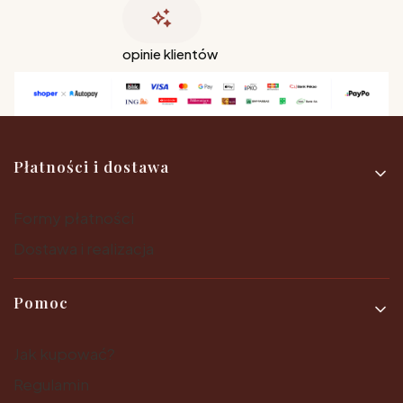
opinie klientów
Linki w stopce
Płatności i dostawa
Formy płatności
Dostawa i realizacja
Pomoc
Jak kupować?
Regulamin