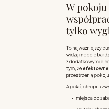
W pokoju 
współprac
tylko wyg
To najważniejszy pu
widzą modele bardz
z dodatkowymi elem
tym, że
efektowne 
przestrzenią pokoju
A pokój chłopca zw
miejsca do zab