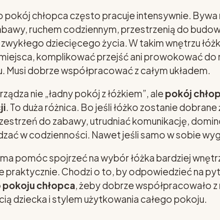
 pokój chłopca często pracuje intensywnie. Bywa 
 zabawy, ruchem codziennym, przestrzenią do budowa
 zwykłego dziecięcego życia. W takim wnętrzu łóż
e miejsca, komplikować przejść ani prowokować d
ju. Musi dobrze współpracować z całym układem.
rządza nie „ładny pokój z łóżkiem”, ale
pokój chłop
ji
. To duża różnica. Bo jeśli łóżko zostanie dobrane
rzestrzeń do zabawy, utrudniać komunikację, domi
zać w codzienności. Nawet jeśli samo w sobie wyg
ł ma pomóc spojrzeć na wybór łóżka bardziej wnęt
le praktycznie. Chodzi o to, by odpowiedzieć na py
o pokoju chłopca
, żeby dobrze współpracowało z
ią dziecka i stylem użytkowania całego pokoju.