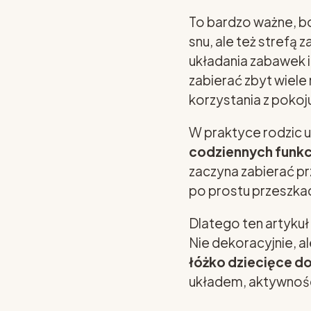
To bardzo ważne, bo
snu, ale też strefą
układania zabawek i
zabierać zbyt wiel
korzystania z poko
W praktyce rodzic u
codziennych funkc
zaczyna zabierać p
po prostu przeszkad
Dlatego ten artyku
Nie dekoracyjnie, a
łóżko dziecięce d
układem, aktywnośc