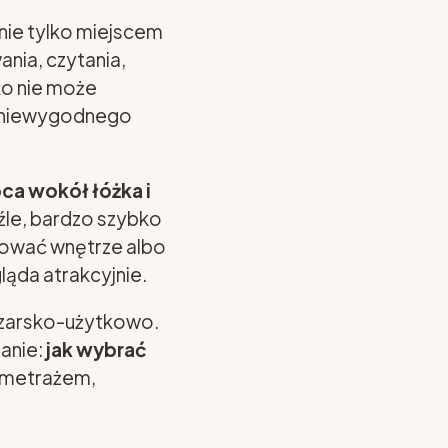
nie tylko miejscem
nia, czytania,
ko nie może
o niewygodnego
ca wokół łóżka i
 źle, bardzo szybko
nować wnętrze albo
ląda atrakcyjnie.
rzarsko-użytkowo.
tanie:
jak wybrać
 metrażem,