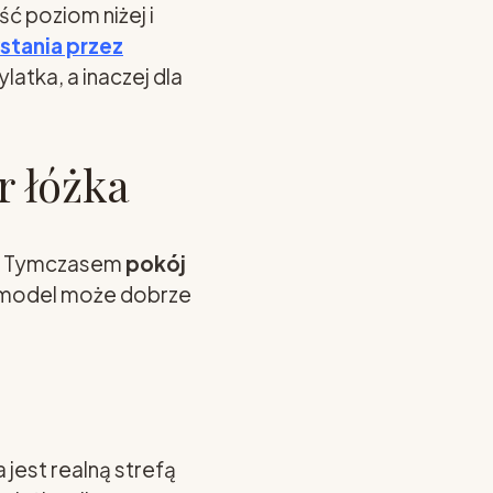
ść poziom niżej i
stania przez
ylatka, a inaczej dla
r łóżka
em. Tymczasem
pokój
 model może dobrze
jest realną strefą