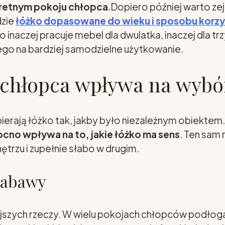
kretnym pokoju chłopca
.Dopiero później warto zej
dzie
łóżko dopasowane do wieku i sposobu korzy
bo inaczej pracuje mebel dla dwulatka, inaczej dla trz
go na bardziej samodzielne użytkowanie.
 chłopca wpływa na wybó
ierają łóżko tak, jakby było niezależnym obiekt
cno wpływa na to, jakie łóżko ma sens
. Ten sam
ętrzu i zupełnie słabo w drugim.
zabawy
ejszych rzeczy. W wielu pokojach chłopców podłoga 