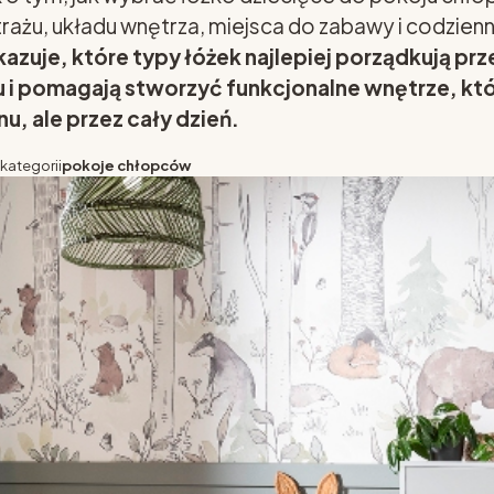
ażu, układu wnętrza, miejsca do zabawy i codzien
azuje, które typy łóżek najlepiej porządkują prz
u i pomagają stworzyć funkcjonalne wnętrze, któ
u, ale przez cały dzień.
 kategorii
pokoje chłopców