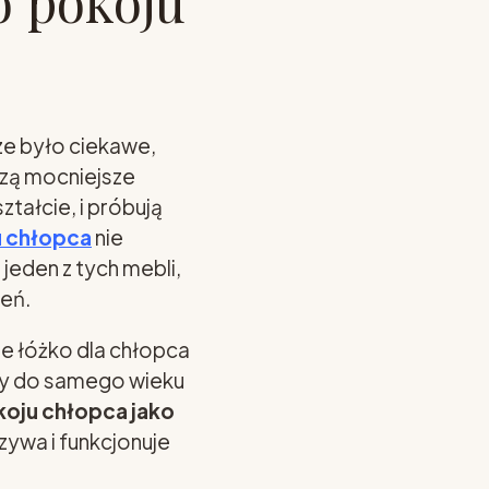
o pokoju
ze było ciekawe,
dzą mocniejsze
ałcie, i próbują
u chłopca
nie
eden z tych mebli,
ień.
ie łóżko dla chłopca
amy do samego wieku
koju chłopca jako
czywa i funkcjonuje