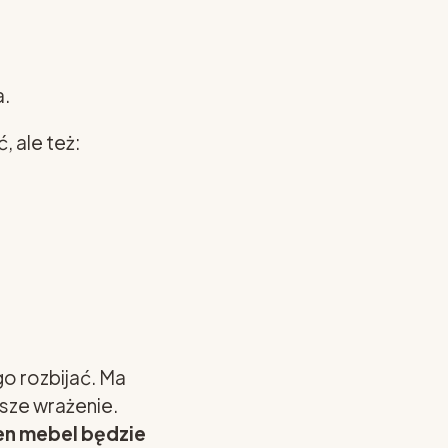
a.
 ale też:
o rozbijać. Ma
sze wrażenie.
ten mebel będzie