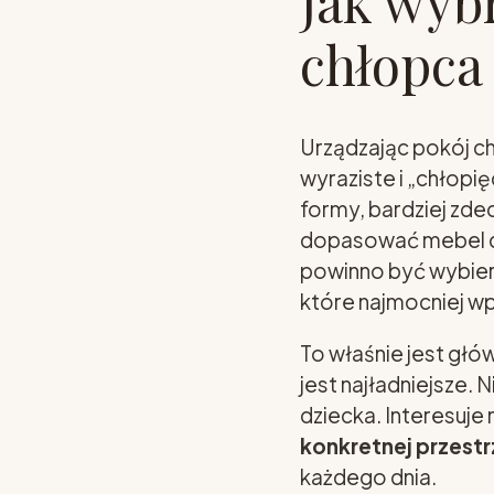
Jak wyb
chłopca
Urządzając pokój ch
wyraziste i „chłopi
formy, bardziej zd
dopasować mebel do
powinno być wybier
które najmocniej wp
To właśnie jest głó
jest najładniejsze
dziecka. Interesuje
konkretnej przestr
każdego dnia.