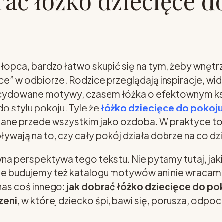
rać łóżko dziecięce d
łopca, bardzo łatwo skupić się na tym, żeby wnętr
ęce” w odbiorze. Rodzice przeglądają inspiracje, wi
ecydowane motywy, czasem łóżka o efektownym kszt
 stylu pokoju. Tyle że
łóżko dziecięce do pokoj
ane przede wszystkim jako ozdoba. W praktyce to j
ływają na to, czy cały pokój działa dobrze na co dz
wna perspektywa tego tekstu. Nie pytamy tutaj, jak
. Nie budujemy też katalogu motywów ani nie wrac
 nas coś innego:
jak dobrać łóżko dziecięce do po
zeni
, w której dziecko śpi, bawi się, porusza, odpo