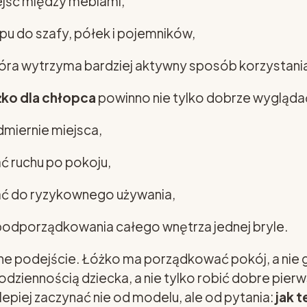
ejść między meblami,
u do szafy, półek i pojemników,
która wytrzyma bardziej aktywny sposób korzystani
żko dla chłopca
powinno nie tylko dobrze wyglądać,
dmiernie miejsca,
ć ruchu po pokoju,
ć do ryzykownego używania,
podporządkowania całego wnętrza jednej bryle.
e podejście. Łóżko ma porządkować pokój, a nie g
ziennością dziecka, a nie tylko robić dobre pierw
lepiej zaczynać nie od modelu, ale od pytania:
jak 