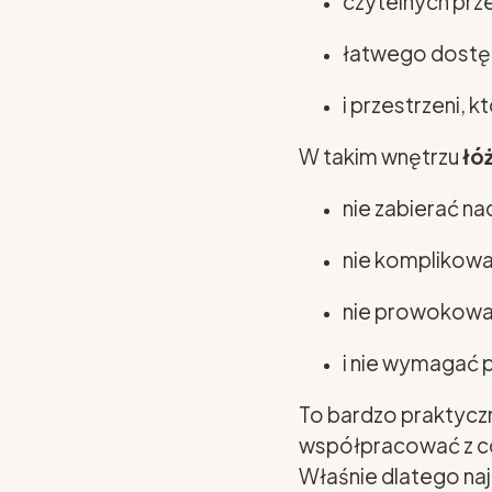
czytelnych prz
łatwego dostęp
i przestrzeni, 
W takim wnętrzu
łó
nie zabierać na
nie komplikowa
nie prowokowa
i nie wymagać 
To bardzo praktyczn
współpracować z cod
Właśnie dlatego naj