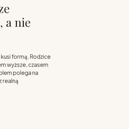
ze
 a nie
 kusi formą. Rodzice
sem wyższe, czasem
oblem polega na
 realną