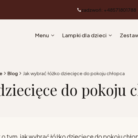
zadzwoń: +48571801788
Menu
Lampki dla dzieci
Zestaw
e
Blog
Jak wybrać łóżko dziecięce do pokoju chłopca
dziecięce do pokoju 
 o tym, jak wybrać łóżko dziecięce do pokoju chło