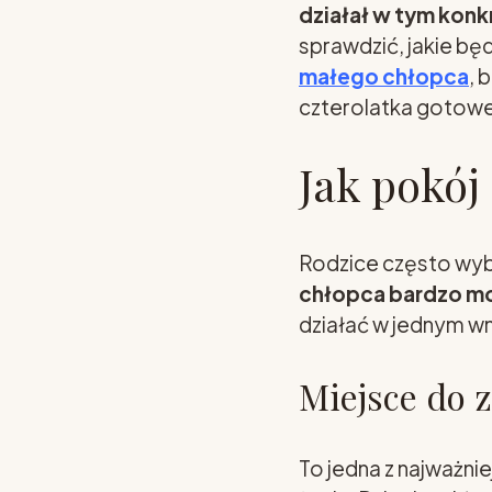
działał w tym kon
sprawdzić, jakie bę
małego chłopca
, 
czterolatka gotowe
Jak pokój
Rodzice często wyb
chłopca bardzo mo
działać w jednym wn
Miejsce do 
To jedna z najważni