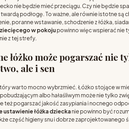
ecko nie będzie mieć przeciągu. Czy nie będzie spał
a twardą podłogę. To ważne, ale równie istotne są 
nie, poranne wstawanie, schodzenie z łóżka, siadan
dziecięcego w pokoju
powinno więc wspierać nie ty
e z tej strefy.
ne łóżko może pogarszać nie ty
wo, ale i sen
który warto mocno wybrzmieć. Łóżko stojące w mie
 pobudzającym albo hałaśliwym może nie tylko zwi
le też pogarszać jakość zasypiania i nocnego odpo
 ustawienie łóżka dziecka
nie powinno być rozum
akże część higieny snu i dobrze zaprojektowanego