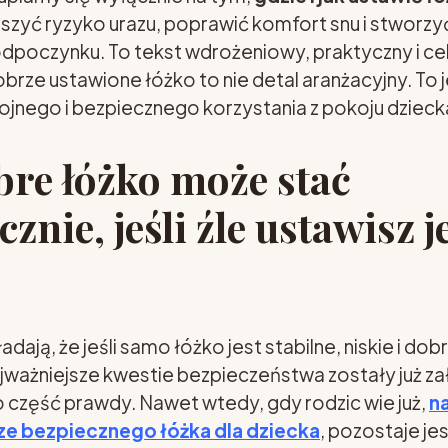
jszyć ryzyko urazu, poprawić komfort snu i stworz
odpoczynku. To tekst wdrożeniowy, praktyczny i 
brze ustawione łóżko to nie detal aranżacyjny. To 
nego i bezpiecznego korzystania z pokoju dzieck
re łóżko może stać
znie, jeśli źle ustawisz j
dają, że jeśli samo łóżko jest stabilne, niskie i do
ajważniejsze kwestie bezpieczeństwa zostały już za
 część prawdy. Nawet wtedy, gdy rodzic wie już,
n
e bezpiecznego łóżka dla dziecka
, pozostaje je