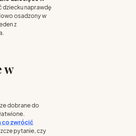
yć dziecku naprawdę
celowo osadzony w
jeden z
a.
e w
brze dobrane do
łatwione.
a co zwrócić
szcze pytanie, czy