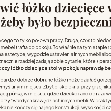
awić łóżko dziecięce 
 żeby było bezpieczn
cego to tylko połowa pracy. Druga, często niedoc
mebel trafia do pokoju. To właśnie na tym etapie 
 na estetyce, wygodzie ustawienia innych mebli albo
 znacznie rzadziej zadają sobie pytanie, które z pe
:
czy łóżko dziecięce stoi w pokoju naprawdę b
bardzo dobrze dobrane łóżko może działać gorzej, 
myślanym miejscu. Zbyt blisko okna, przy grzejniku,
cą półką, w miejscu, gdzie dziecko rano od razu w
przy twardych krawędziach innych mebli. W prakty
a nie kończy się na jego konstrukcji, wysokości cz