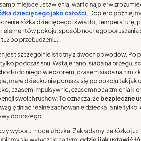
 samo miejsce ustawienia, warto najpierw zrozumie
żka dziecięcego jako całości
. Dopiero później 
czenie łóżka dziecięcego: światło, temperaturę, 
h elementów pokoju, sposób nocnego poruszania się
tuż po przebudzeniu.
en jest szczególnie istotny z dwóch powodów. Po 
 tylko podczas snu. Wstaje rano, siada na brzegu, s
hodzi do niego wieczorem, czasem siada na nim z k
gie, małe dziecko nie porusza się po pokoju tak jak
bko, czasem impulsywnie, czasem nocą zmienia kieru
encji swoich ruchów. To oznacza, że
bezpieczne u
względniać realne zachowanie dziecka, a nie tylko 
tywy dorosłego.
yczy wyboru modelu łóżka. Zakładamy, że łóżko już j
kupiamy się wyłącznie na tym,
gdzie i jak ustawić ł