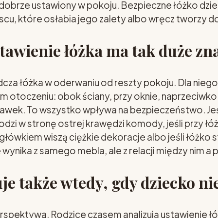
 dobrze ustawiony w pokoju. Bezpieczne łóżko dzi
cu, które osłabia jego zalety albo wręcz tworzy 
tawienie łóżka ma tak duże zn
cza łóżka w oderwaniu od reszty pokoju. Dla nieg
ym otoczeniu: obok ściany, przy oknie, naprzeciwko 
bawek. To wszystko wpływa na bezpieczeństwo. Jeś
dzi w stronę ostrej krawędzi komody, jeśli przy łóżk
agłówkiem wiszą ciężkie dekoracje albo jeśli łóżko s
e wynika z samego mebla, ale z relacji między nim a 
je także wtedy, gdy dziecko nie
rspektywa. Rodzice czasem analizują ustawienie łó