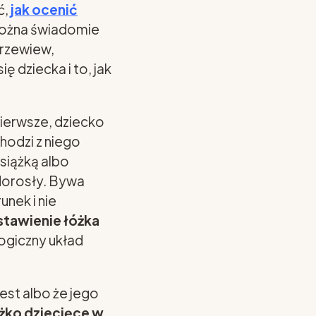
ć,
jak ocenić
można świadomie
przewiew,
 dziecka i to, jak
pierwsze, dziecko
chodzi z niego
siążką albo
 dorosły. Bywa
nek i nie
stawienie łóżka
logiczny układ
est albo że jego
óżko dziecięce w