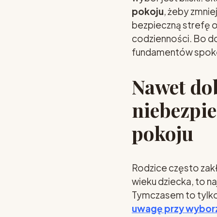
pokoju
, żeby zmnie
bezpieczną strefę 
codzienności. Bo do
fundamentów spokoj
Nawet dob
niebezpiec
pokoju
Rodzice często zakła
wieku dziecka, to n
Tymczasem to tylko
uwagę przy wyborz