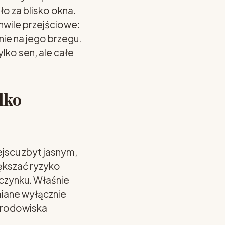
o za blisko okna.
chwile przejściowe:
ie na jego brzegu.
lko sen, ale całe
lko
jscu zbyt jasnym,
ększać ryzyko
czynku. Właśnie
iane wyłącznie
 środowiska