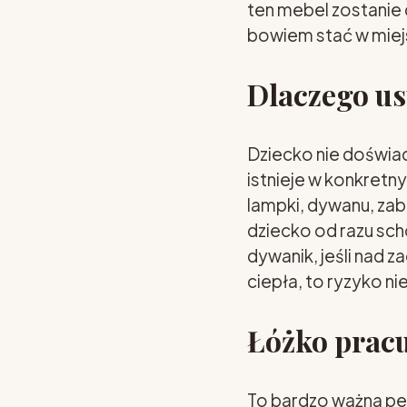
ten mebel zostanie
bowiem stać w miejs
Dlaczego us
Dziecko nie doświad
istnieje w konkretn
lampki, dywanu, za
dziecko od razu scho
dywanik, jeśli nad z
ciepła, to ryzyko ni
Łóżko pracu
To bardzo ważna pe