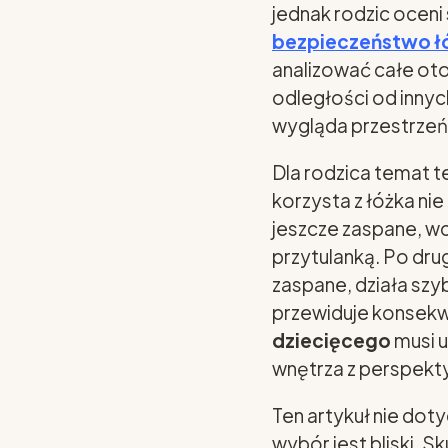
jednak rodzic oceni
bezpieczeństwo łó
analizować całe oto
odległości od innyc
wygląda przestrzeń 
Dla rodzica temat t
korzysta z łóżka nie
jeszcze zaspane, wc
przytulanką. Po dru
zaspane, działa szy
przewiduje konsekw
dziecięcego
musi u
wnętrza z perspek
Ten artykuł nie dot
wybór jest bliski. S