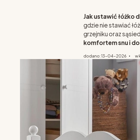
Jak ustawić łóżko 
gdzie nie stawiać łó
grzejniku oraz sąsie
komfortem snu i do
dodano: 13-04-2026
w 