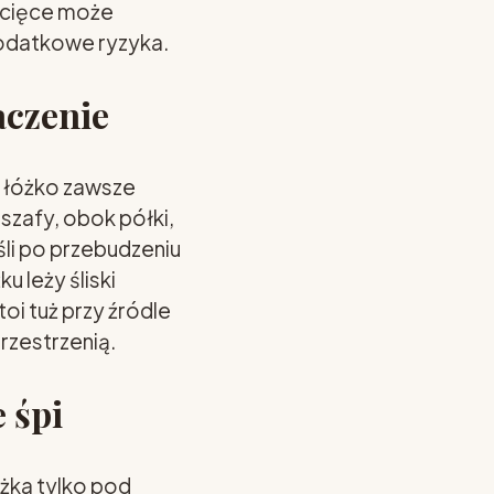
ecięce może
dodatkowe ryzyka.
aczenie
o łóżko zawsze
szafy, obok półki,
li po przebudzeniu
u leży śliski
toi tuż przy źródle
przestrzenią.
 śpi
żka tylko pod