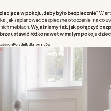
dziecięce w pokoju, żeby było bezpiecznie
? W ar
żka, jak zaplanować bezpieczne otoczenie i na co u
dnich meblach.
Wyjaśniamy też, jak połączyć bez
brze ustawić łóżko nawet w małym pokoju dziec
kategorii
Poradnik dla rodziców