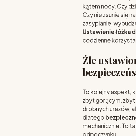
kątem nocy. Czy dzi
Czy nie zsunie się n
zasypianie, wybudze
Ustawienie łóżka 
codzienne korzystani
Źle ustawio
bezpieczeńst
To kolejny aspekt, 
zbyt gorącym, zbyt
drobnych urazów, a
dlatego
bezpieczne
mechanicznie. To t
odpoczynku.