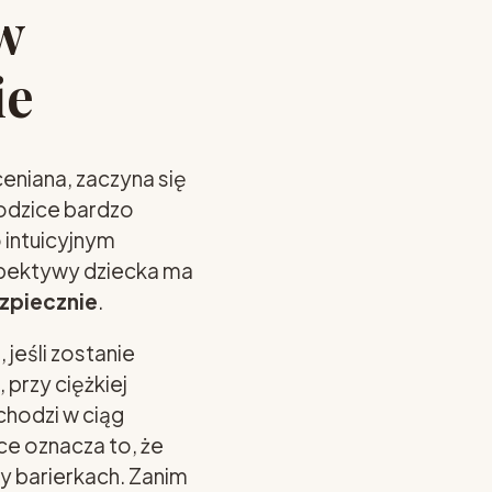
w
ie
eniana, zaczyna się
rodzice bardzo
 intuicyjnym
rspektywy dziecka ma
ezpiecznie
.
jeśli zostanie
 przy ciężkiej
chodzi w ciąg
ce oznacza to, że
y barierkach. Zanim