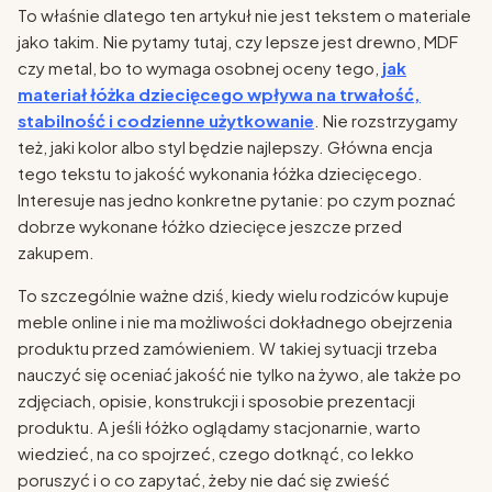
To właśnie dlatego ten artykuł nie jest tekstem o materiale
jako takim. Nie pytamy tutaj, czy lepsze jest drewno, MDF
czy metal, bo to wymaga osobnej oceny tego,
jak
materiał łóżka dziecięcego wpływa na trwałość,
stabilność i codzienne użytkowanie
. Nie rozstrzygamy
też, jaki kolor albo styl będzie najlepszy. Główna encja
tego tekstu to jakość wykonania łóżka dziecięcego.
Interesuje nas jedno konkretne pytanie: po czym poznać
dobrze wykonane łóżko dziecięce jeszcze przed
zakupem.
To szczególnie ważne dziś, kiedy wielu rodziców kupuje
meble online i nie ma możliwości dokładnego obejrzenia
produktu przed zamówieniem. W takiej sytuacji trzeba
nauczyć się oceniać jakość nie tylko na żywo, ale także po
zdjęciach, opisie, konstrukcji i sposobie prezentacji
produktu. A jeśli łóżko oglądamy stacjonarnie, warto
wiedzieć, na co spojrzeć, czego dotknąć, co lekko
poruszyć i o co zapytać, żeby nie dać się zwieść