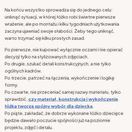
Na końcu wszystko sprowadza się do jednego celu:
uniknąć sytuacji, w której łóżko robi świetne pierwsze
wrażenie, ale po montażu i kilku tygodniach użytkowania
zaczyna ujawniać swoje słabości. Żeby tego uniknąć,
warto trzymać się kilku prostych zasad.
Po pierwsze, nie kupować wyłącznie oczami i nie opierać
decyzji tylko na stylizowanych zdjęciach.
Po drugie, szukać detali konstrukcyjnych, a nie tylko
ogólnych kadrów.
Po trzecie, patrzeć na łączenia, wykończenie i logikę
formy.
Po czwarte, nie przeceniać samej nazwy materiału, tylko
sprawdzić,
czy materiał, konstrukcja i wykończenie
łóżka tworzą spójny wybór dla dziecka
.
Po piąte, zakładać, że dobrze wykonane łóżko dziecięce
będzie dawało poczucie spójności już na poziomie
projektu, zdjęć i detalu.