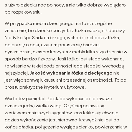
służyło dziecku noc po nocy, a nie tylko dobrze wyglądało
po rozpakowaniu.
W przypadku mebla dziecięcego ma to szczególne
znaczenie, bo dziecko korzysta z łóżka inaczej niż dorosły.
Nie tylko śpi. Siada na brzegu, wchodzi i schodzi z łóżka,
opiera się o boki, czasem porusza się bardziej
dynamicznie, czasem korzysta z mebla kilka razy dziennie w
sposób bardzo fizyczny. Jeśli łóżko jest słabo wykonane,
to właśnie w takiej codzienności jego słabości wychodzą
najszybciej.
Jakość wykonania łóżka dziecięcego
nie
jest więc sprawą luksusu ani przesadnej ostrożności. To po
prostu praktyczne kryterium użytkowe.
Warto też pamiętać, że słabe wykonanie nie zawsze
oznacza jedną wielką wadę. Częściej objawia się
zestawem mniejszych sygnałów: coś lekko się chwieje,
gdzieś wykończenie jest nierówne, krawędź nie jest do
końca gładka, połączenie wygląda cienko, powierzchnia w