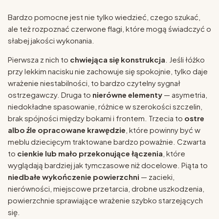
Bardzo pomocne jest nie tylko wiedzieć, czego szukać,
ale też rozpoznać czerwone flagi, które mogą świadczyć o
słabej jakości wykonania.
Pierwsza z nich to
chwiejąca się konstrukcja
. Jeśli łóżko
przy lekkim nacisku nie zachowuje się spokojnie, tylko daje
wrażenie niestabilności, to bardzo czytelny sygnał
ostrzegawczy. Druga to
nierówne elementy
— asymetria,
niedokładne spasowanie, różnice w szerokości szczelin,
brak spójności między bokami i frontem. Trzecia to
ostre
albo źle opracowane krawędzie
, które powinny być w
meblu dziecięcym traktowane bardzo poważnie. Czwarta
to
cienkie lub mało przekonujące łączenia
, które
wyglądają bardziej jak tymczasowe niż docelowe. Piąta to
niedbałe wykończenie powierzchni
— zacieki,
nierówności, miejscowe przetarcia, drobne uszkodzenia,
powierzchnie sprawiające wrażenie szybko starzejących
się.