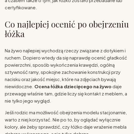
a czasem także o tym, jak łóżko zostało przebadane lub
certyfikowane.
Co najlepiej ocenić po obejrzeniu
łóżka
Na żywo najlepiej wychodzą rzeczy związane z dotykiem i
ruchem. Dopiero wtedy da się naprawdę ocenić gładkość
powierzchni, sposób wykończenia krawędzi, ogólną
sztywność ramy, spokojne zachowanie konstrukcji przy
nacisku oraz jakość miejsc, które na zdjęciach bywają
niewidoczne.
Ocena łóżka dziecięcego na żywo
daje
przewagę właśnie tam, gdzie liczy się kontakt z meblem, a
nie tylko jego wygląd.
Jeśli rodzic ma możliwość obejrzenia modelu stacjonarnie,
warto z niej korzystać. Nie po to, by oglądać wyłącznie
kolory, ale żeby sprawdzić, czy łóżko daje wrażenie mebla
dobrze wykonanego, a nie tylko dobrze