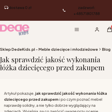
dostawa 0 zł
zadzwoń:
+48571801788
Pr
Menu
Zaloguj si
K
Sklep DedeKids.pl - Meble dziecięce i młodzieżowe
Blog
Jak sprawdzić jakość wykonania
łóżka dziecięcego przed zakupem
Artykuł pokazuje,
jak sprawdzić jakość wykonania łóżka
dziecięcego przed zakupem
i po czym poznać mebel
naprawdę solidny, a nie tylko dobrze wyglądający na
zdjęciach. Wyjaśnia, na co zwrócić uwagę przy ocenie