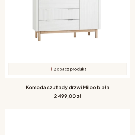
Zobacz produkt
Komoda szuflady drzwi Miloo biała
Cena
2 499,00 zł