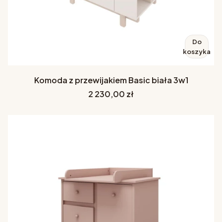
Do
koszyka
Komoda z przewijakiem Basic biała 3w1
Cena
2 230,00 zł