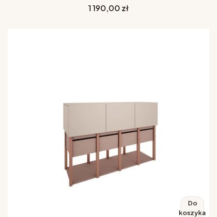
Cena
1 190,00 zł
Do
koszyka