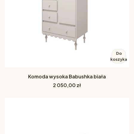
Do
koszyka
Komoda wysoka Babushka biała
Cena
2 050,00 zł