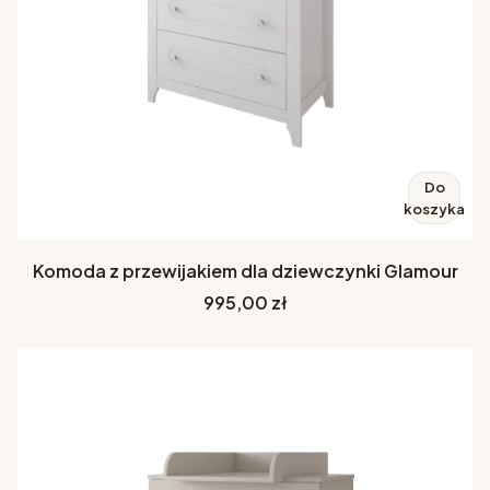
Do
koszyka
Komoda z przewijakiem dla dziewczynki Glamour
Cena
995,00 zł