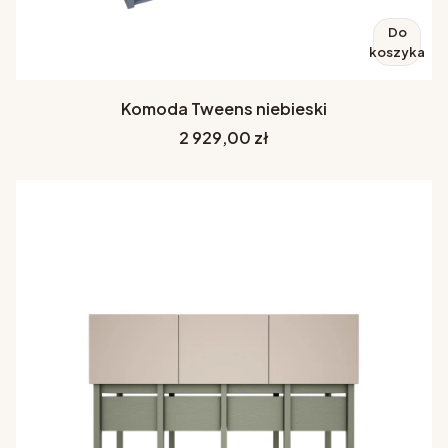
Do
koszyka
Komoda Tweens niebieski
Cena
2 929,00 zł