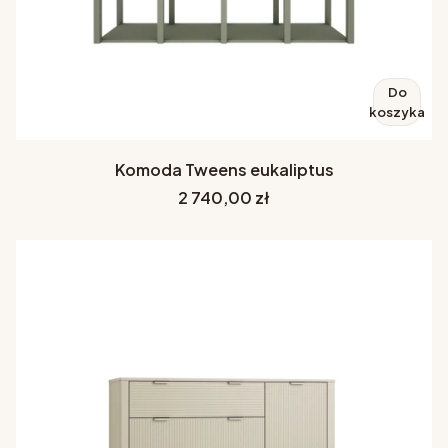
Do
koszyka
Komoda Tweens eukaliptus
Cena
2 740,00 zł