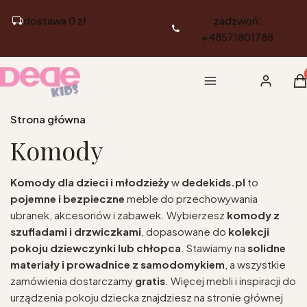
dostawa 0 zł
zadzwoń:
+48571801788
Pr
Menu
Zaloguj si
K
Strona główna
Komody
Komody dla dzieci i młodzieży
w
dedekids.pl
to
pojemne i bezpieczne
meble do przechowywania
ubranek, akcesoriów i zabawek. Wybierzesz
komody z
szufladami i drzwiczkami
, dopasowane do
kolekcji
pokoju dziewczynki lub chłopca
. Stawiamy na
solidne
materiały i prowadnice z samodomykiem
, a wszystkie
zamówienia dostarczamy
gratis
. Więcej mebli i inspiracji do
urządzenia pokoju dziecka znajdziesz na stronie głównej