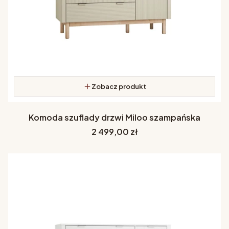
Zobacz produkt
Komoda szuflady drzwi Miloo szampańska
Cena
2 499,00 zł