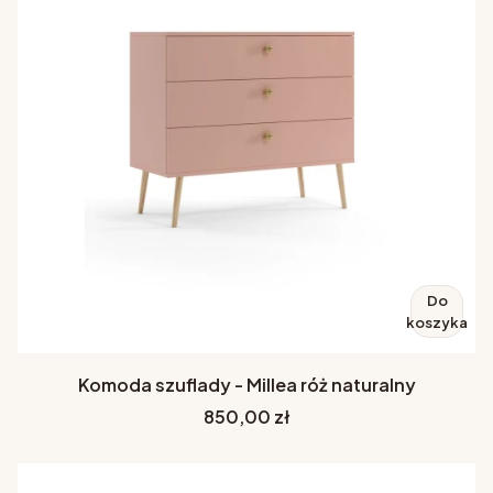
Do
koszyka
Komoda szuflady - Millea róż naturalny
Cena
850,00 zł