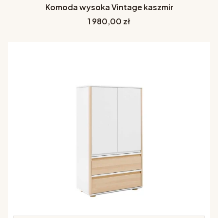
Komoda wysoka Vintage kaszmir
Cena
1 980,00 zł