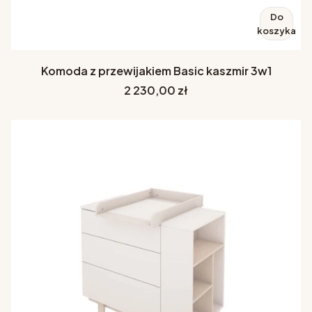
Do
koszyka
Komoda z przewijakiem Basic kaszmir 3w1
Cena
2 230,00 zł