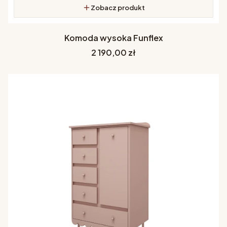
Zobacz produkt
Komoda wysoka Funflex
Cena
2 190,00 zł