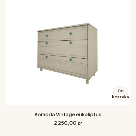
Do
koszyka
Komoda Vintage eukaliptus
Cena
2 250,00 zł