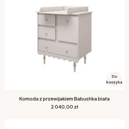
Do
koszyka
Komoda z przewijakiem Babushka biała
Cena
2 040,00 zł