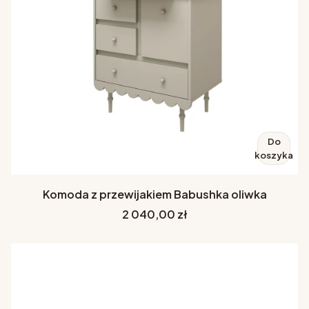
Do
koszyka
Komoda z przewijakiem Babushka oliwka
Cena
2 040,00 zł