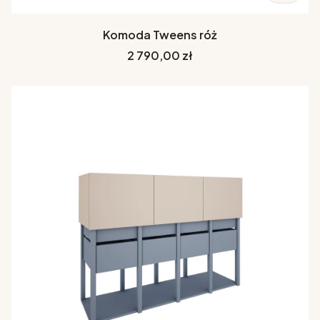
Komoda Tweens róż
Cena
2 790,00 zł