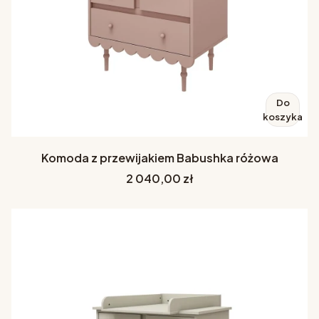
Do
koszyka
Komoda z przewijakiem Babushka różowa
Cena
2 040,00 zł