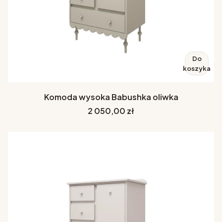
Do
koszyka
Komoda wysoka Babushka oliwka
Cena
2 050,00 zł