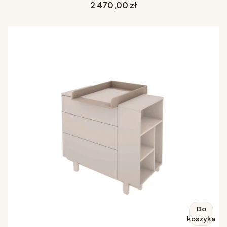
Cena
2 470,00 zł
Do
koszyka