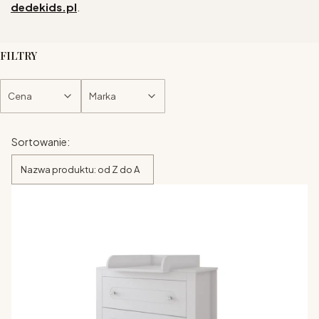
dedekids.pl
.
FILTRY
Cena
Marka
Koniec filtrów
Lista produktów
Sortowanie:
Nazwa produktu: od Z do A