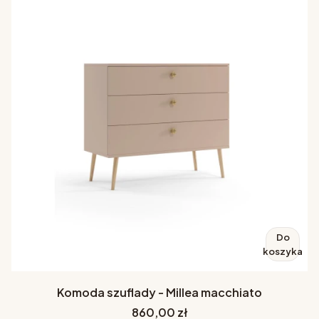
Do
koszyka
Komoda szuflady - Millea macchiato
Cena
860,00 zł