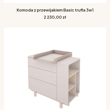
Komoda z przewijakiem Basic trufla 3w1
Cena
2 230,00 zł