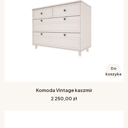
Do
koszyka
Komoda Vintage kaszmir
Cena
2 250,00 zł