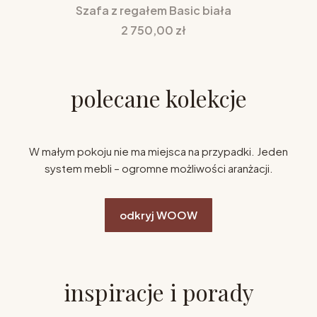
Szafa z regałem Basic biała
Cena
2 750,00 zł
polecane kolekcje
W małym pokoju nie ma miejsca na przypadki. Jeden
system mebli – ogromne możliwości aranżacji.
odkryj WOOW
inspiracje i porady