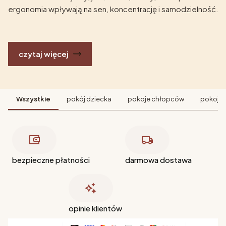
ergonomia wpływają na sen, koncentrację i samodzielność.
czytaj więcej
Wszystkie
pokój dziecka
pokoje chłopców
pokoje 
bezpieczne płatności
darmowa dostawa
opinie klientów