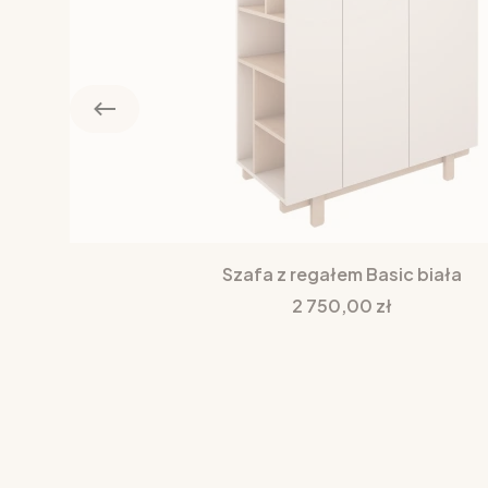
Szafa z regałem Basic biała
Cena
2 750,00 zł