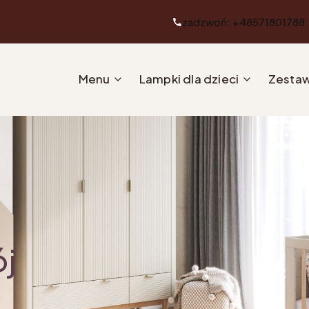
zadzwoń: +48571801788
Menu
Lampki dla dzieci
Zestaw
ój