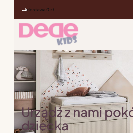
dostawa 0 zł
Urządź z nami pok
dziecka