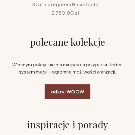
Szafa z regałem Basic biała
Cena
2 750,00 zł
polecane kolekcje
W małym pokoju nie ma miejsca na przypadki. Jeden
system mebli – ogromne możliwości aranżacji.
odkryj WOOW
inspiracje i porady