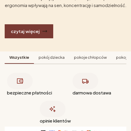
ergonomia wpływają na sen, koncentrację i samodzielność.
czytaj więcej
Wszystkie
pokój dziecka
pokoje chłopców
pokoje 
bezpieczne płatności
darmowa dostawa
opinie klientów