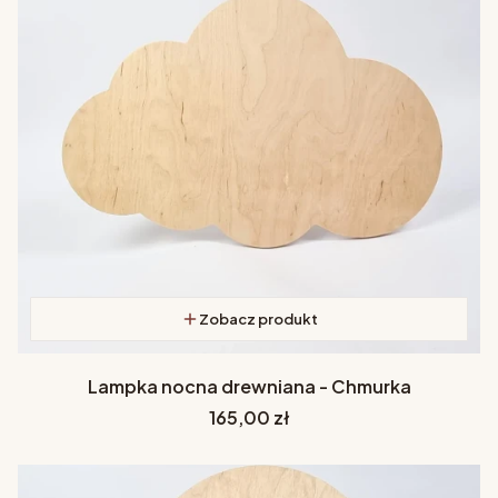
Zobacz produkt
Lampka nocna drewniana - Chmurka
Cena
165,00 zł