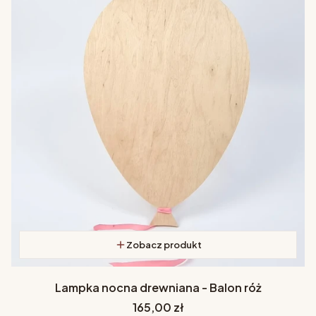
Zobacz produkt
Lampka nocna drewniana - Balon róż
Cena
165,00 zł