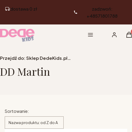
dostawa 0 zł
zadzwoń:
+48571801788
Pr
Menu
Zaloguj si
K
Przejdź do:
Sklep DedeKids.pl - Meble dziecięce i młodzieżowe
DD Martin
Lista produktów
Sortowanie:
Nazwa produktu: od Z do A