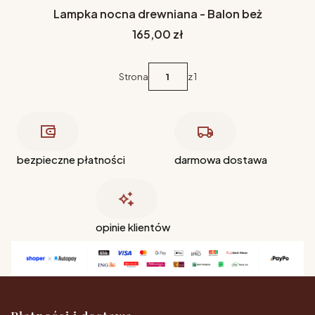
Lampka nocna drewniana - Balon beż
Cena
165,00 zł
Strona
z 1
bezpieczne płatności
darmowa dostawa
opinie klientów