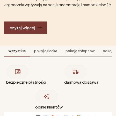
ergonomia wpływają na sen, koncentrację i samodzielność.
czytaj więcej
Wszystkie
pokój dziecka
pokoje chłopców
pokoje 
bezpieczne płatności
darmowa dostawa
opinie klientów