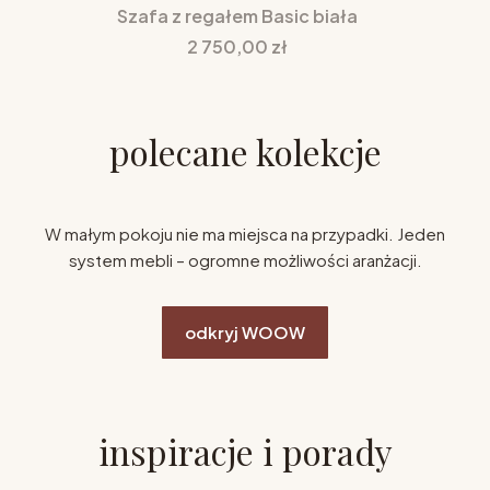
Szafa z regałem Basic biała
Cena
2 750,00 zł
polecane kolekcje
W małym pokoju nie ma miejsca na przypadki. Jeden
system mebli – ogromne możliwości aranżacji.
odkryj WOOW
inspiracje i porady