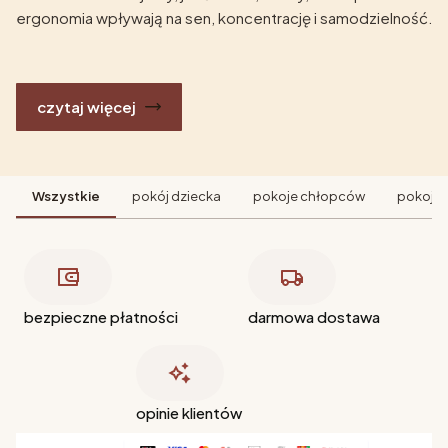
ergonomia wpływają na sen, koncentrację i samodzielność.
czytaj więcej
Wszystkie
pokój dziecka
pokoje chłopców
pokoje 
bezpieczne płatności
darmowa dostawa
opinie klientów