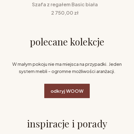
Szafa z regałem Basic biała
Cena
2 750,00 zł
polecane kolekcje
W małym pokoju nie ma miejsca na przypadki. Jeden
system mebli – ogromne możliwości aranżacji.
odkryj WOOW
inspiracje i porady