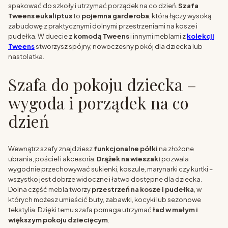
spakować do szkoły i utrzymać porządek na co dzień.
Szafa
Tweens eukaliptus
to
pojemna garderoba
, która łączy wysoką
zabudowę z praktycznymi dolnymi przestrzeniami na kosze i
pudełka. W duecie z
komodą Tweens
i innymi meblami z
kolekcji
Tweens
stworzysz spójny, nowoczesny pokój dla dziecka lub
nastolatka.
Szafa do pokoju dziecka –
wygoda i porządek na co
dzień
Wewnątrz szafy znajdziesz
funkcjonalne półki
na złożone
ubrania, pościel i akcesoria.
Drążek na wieszaki
pozwala
wygodnie przechowywać sukienki, koszule, marynarki czy kurtki –
wszystko jest dobrze widoczne i łatwo dostępne dla dziecka.
Dolna część mebla tworzy
przestrzeń na kosze i pudełka
, w
których możesz umieścić buty, zabawki, kocyki lub sezonowe
tekstylia. Dzięki temu szafa pomaga utrzymać
ład w małym i
większym pokoju dziecięcym
.