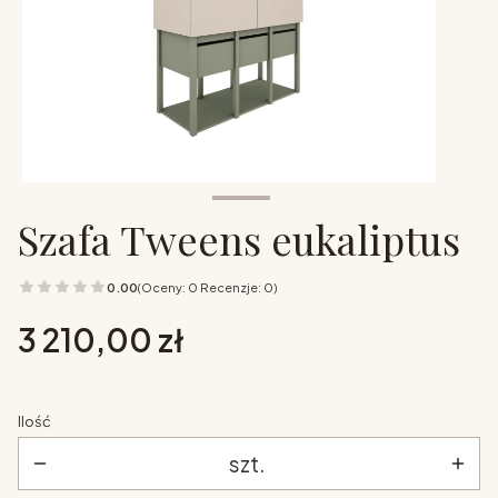
Szafa Tweens eukaliptus
0.00
(Oceny: 0 Recenzje: 0)
Cena
3 210,00 zł
Ilość
szt.