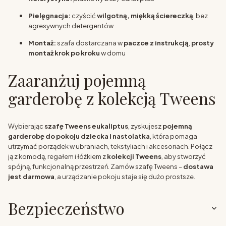
Pielęgnacja:
czyścić
wilgotną, miękką ściereczką
, bez
agresywnych detergentów
Montaż:
szafa dostarczana w
paczce z instrukcją
,
prosty
montaż krok po kroku
w domu
Zaaranżuj pojemną
garderobę z kolekcją Tweens
Wybierając
szafę Tweens eukaliptus
, zyskujesz
pojemną
garderobę do pokoju dziecka i nastolatka
, która pomaga
utrzymać porządek w ubraniach, tekstyliach i akcesoriach. Połącz
ją z komodą, regałem i łóżkiem z
kolekcji Tweens
, aby stworzyć
spójną, funkcjonalną przestrzeń. Zamów szafę Tweens –
dostawa
jest darmowa
, a urządzanie pokoju staje się dużo prostsze.
Bezpieczeństwo