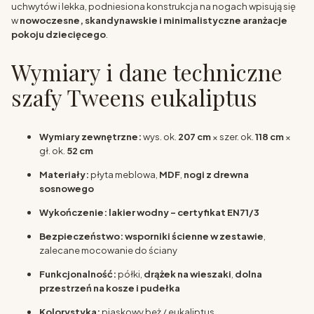
uchwytów i lekka, podniesiona konstrukcja na nogach wpisują się
w
nowoczesne, skandynawskie i minimalistyczne aranżacje
pokoju dziecięcego
.
Wymiary i dane techniczne
szafy Tweens eukaliptus
Wymiary zewnętrzne:
wys. ok.
207 cm
× szer. ok.
118 cm
×
gł. ok.
52 cm
Materiały:
płyta meblowa,
MDF
,
nogi z drewna
sosnowego
Wykończenie:
lakier wodny – certyfikat EN71/3
Bezpieczeństwo:
wsporniki ścienne w zestawie
,
zalecane mocowanie do ściany
Funkcjonalność:
półki,
drążek na wieszaki
,
dolna
przestrzeń na kosze i pudełka
Kolorystyka:
piaskowy beż / eukaliptus