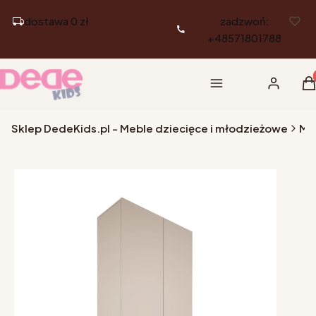
dostawa 0 zł
zadzwoń:
+48571801788
Pr
Menu
Zaloguj si
K
Sklep DedeKids.pl - Meble dziecięce i młodzieżowe
Me