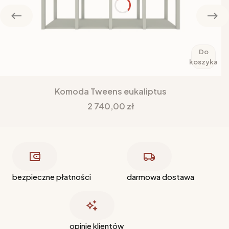
Do
koszyka
Komoda Tweens eukaliptus
Cena
2 740,00 zł
bezpieczne płatności
darmowa dostawa
opinie klientów