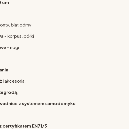
0 cm
ronty, blat górny
wa
– korpus, półki
owe
– nogi
ania
,
 i akcesoria,
rzegrodą
,
rowadnice z systemem samodomyku
.
z certyfikatem EN71/3