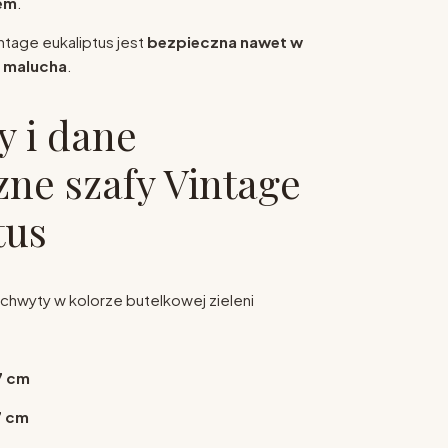
em
.
ntage eukaliptus jest
bezpieczna nawet w
 malucha
.
 i dane
zne szafy Vintage
tus
uchwyty w kolorze butelkowej zieleni
7 cm
7 cm