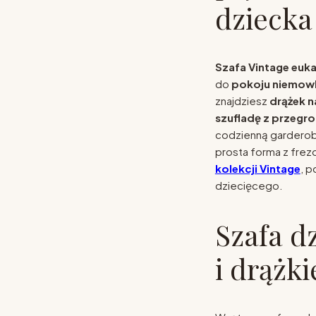
dziecka
Szafa Vintage euka
do
pokoju niemowlę
znajdziesz
drążek n
szufladę z przegr
codzienną garderobę
prosta forma z frez
kolekcji Vintage
, p
dziecięcego.
Szafa d
i drążk