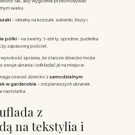
ielono tak, aby wygodnie przechowywać
żnym wieku:
szaki
– idealny na koszule, sukienki, bluzy i
ie półki
– na swetry, t-shirty, spodnie, pudełka
 czy zapasową pościel,
wysokość sprawia, że starsze dziecko może
 swoje ubrania i odkładać je na miejsce.
omaga oswoić dziecko z
samodzielnym
ek w garderobie
– od pierwszych ubranek
e nastolatka.
uflada z
ą na tekstylia i