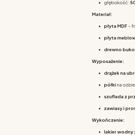
głębokość:
5
Materiał:
płyta MDF
– f
płyta meblo
drewno buk
Wyposażenie:
drążek na ubr
półki
na odzież
szuflada z p
zawiasy i p
Wykończenie:
lakier wodny 