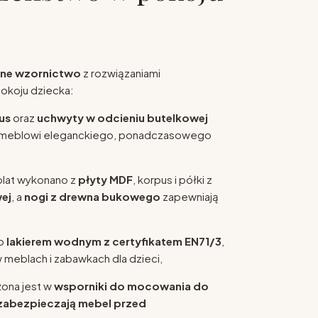
zne wzornictwo
z rozwiązaniami
okoju dziecka:
us
oraz
uchwyty w odcieniu butelkowej
 meblowi eleganckiego, ponadczasowego
 blat wykonano z
płyty MDF
, korpus i półki z
ej
, a
nogi z drewna bukowego
zapewniają
to
lakierem wodnym z certyfikatem EN71/3
,
meblach i zabawkach dla dzieci,
ona jest w
wsporniki do mocowania do
zabezpieczają mebel przed