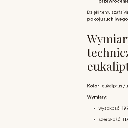
przewróceni
Dzięki temu szafa Vi
pokoju ruchliwego
Wymiary
technic
eukalip
Kolor:
eukaliptus / 
Wymiary:
wysokość:
19
szerokość:
11