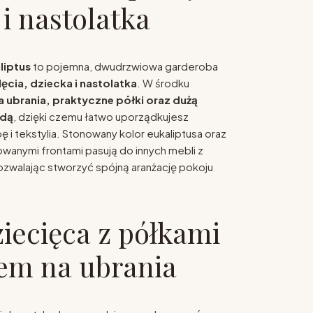
 i nastolatka
liptus
to pojemna, dwudrzwiowa garderoba
cia, dziecka i nastolatka
. W środku
a ubrania, praktyczne półki oraz dużą
odą
, dzięki czemu łatwo uporządkujesz
 i tekstylia. Stonowany kolor eukaliptusa oraz
owanymi frontami pasują do innych mebli z
ozwalając stworzyć spójną aranżację pokoju
ziecięca z półkami
iem na ubrania