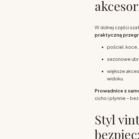
akcesor
W dolnej części szaf
praktyczną przeg
pościel, koce,
sezonowe ubra
większe akceso
widoku.
Prowadnice z sa
cicho i płynnie – be
Styl vin
bezpiec