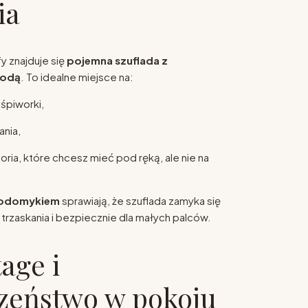
ia
y znajduje się
pojemna szuflada z
rodą
. To idealne miejsce na:
 śpiworki,
nia,
ria, które chcesz mieć pod ręką, ale nie na
modomykiem
sprawiają, że szuflada zamyka się
z trzaskania i bezpiecznie dla małych palców.
tage i
zeństwo w pokoju