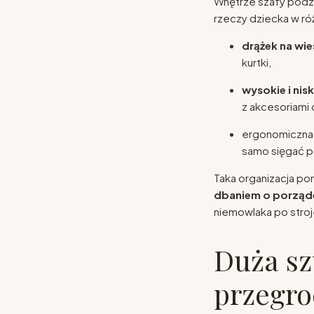
Wnętrze szafy podz
rzeczy dziecka w ró
drążek na wie
kurtki,
wysokie i nisk
z akcesoriami
ergonomiczna 
samo sięgać po
Taka organizacja p
dbaniem o porząd
niemowlaka po stroj
Duża sz
przegrod