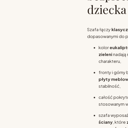
dziecka
Szafa łączy
klasyc
dopasowanymi do p
kolor
eukalipt
zieleni
nadają
charakteru,
fronty i górny
płyty meblow
stabilność,
całość pokry
stosowanym w 
szafa wyposaż
ściany
, które