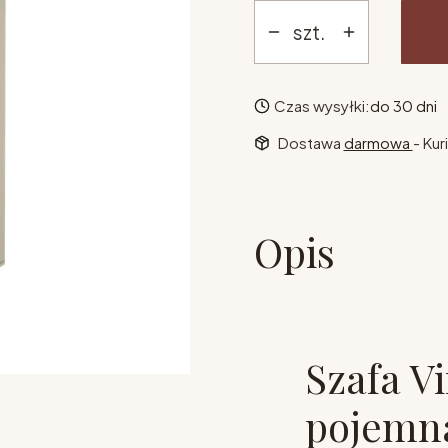
szt.
Czas wysyłki:
do 30 dni
Dostawa
darmowa
- Kur
Opis
Szafa V
pojemna