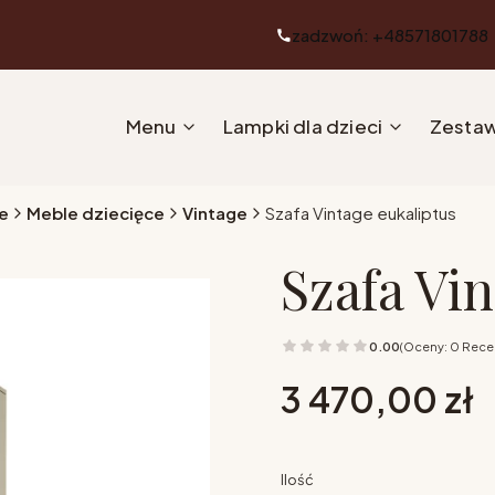
zadzwoń: +48571801788
Menu
Lampki dla dzieci
Zestaw
e
Meble dziecięce
Vintage
Szafa Vintage eukaliptus
Szafa Vi
0.00
(Oceny: 0 Recen
Cena
3 470,00 zł
Ilość