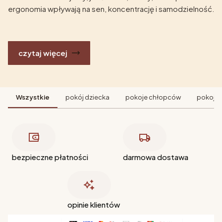
ergonomia wpływają na sen, koncentrację i samodzielność.
czytaj więcej
Wszystkie
pokój dziecka
pokoje chłopców
pokoje 
bezpieczne płatności
darmowa dostawa
opinie klientów