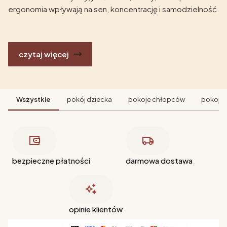
ergonomia wpływają na sen, koncentrację i samodzielność.
czytaj więcej
Wszystkie
pokój dziecka
pokoje chłopców
pokoje 
bezpieczne płatności
darmowa dostawa
opinie klientów