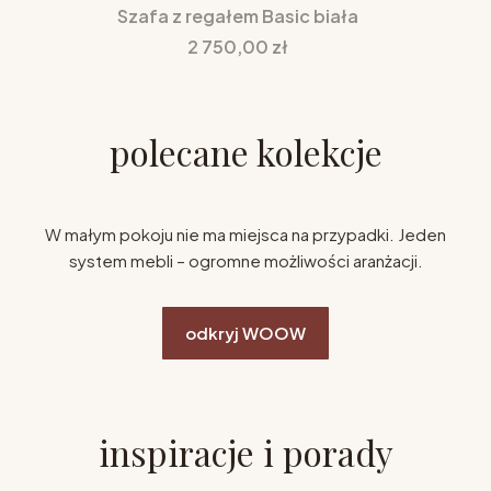
Szafa z regałem Basic biała
Cena
2 750,00 zł
polecane kolekcje
W małym pokoju nie ma miejsca na przypadki. Jeden
system mebli – ogromne możliwości aranżacji.
odkryj WOOW
inspiracje i porady