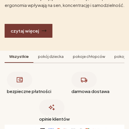
ergonomia wpływają na sen, koncentrację i samodzielność.
czytaj więcej
Wszystkie
pokój dziecka
pokoje chłopców
pokoje 
bezpieczne płatności
darmowa dostawa
opinie klientów