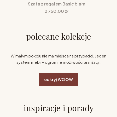
Szafa z regałem Basic biała
Cena
2 750,00 zł
polecane kolekcje
W małym pokoju nie ma miejsca na przypadki. Jeden
system mebli – ogromne możliwości aranżacji.
odkryj WOOW
inspiracje i porady